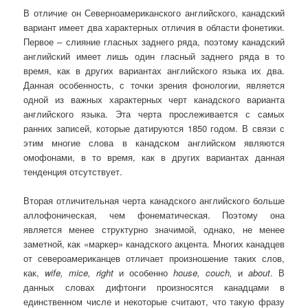
В отличие он Северноамериканского английского, канадский
вариант имеет два характерных отличия в области фонетики.
Первое – слияние гласных заднего ряда, поэтому канадский
английский имеет лишь один гласный заднего ряда в то
время, как в других вариантах английского языка их два.
Данная особенность, с точки зрения фонологии, является
одной из важных характерных черт канадского варианта
английского языка. Эта черта прослеживается с самых
ранних записей, которые датируются 1850 годом. В связи с
этим многие слова в канадском английском являются
омофонами, в то время, как в других вариантах данная
тенденция отсутствует.
Вторая отличительная черта канадского английского больше
аллофоническая, чем фонематическая. Поэтому она
является менее структурно значимой, однако, не менее
заметной, как «маркер» канадского акцента. Многих канадцев
от североамериканцев отличает произношение таких слов,
как,
wife, mice, right
и особенно
house, couch,
и
about
. В
данных словах дифтонги произносятся канадцами в
единственном числе и некоторые считают, что такую фразу