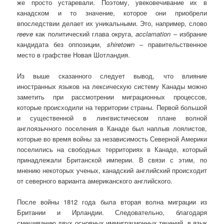
же просто устаревали. Поэтому, увековечивание их в
канадском и то значение, которое они приобрели
впоследствии делает их уникальными. Это, например, слово
reeve
как политический глава округа,
acclamation
– избрание
кандидата без оппозиции,
shiretown
– правительственное
место в графстве Новая Шотландия.
Из выше сказанного следует вывод, что влияние
иностранных языков на лексическую систему Канады можно
заметить при рассмотрении миграционных процессов,
которые происходили на территории страны. Первой большой
и существенной в лингвистическом плане волной
англоязычного поселения в Канаде был наплыв лоялистов,
которые во время войны за независимость Северной Америки
поселились на свободных территориях в Канаде, который
принадлежали Британской империи. В связи с этим, по
мнению некоторых ученых, канадский английский происходит
от северного варианта американского английского.
После войны 1812 года была вторая волна миграции из
Британии и Ирландии. Следовательно, благодаря
смешиванию двух основных иммиграционных течений, в язык