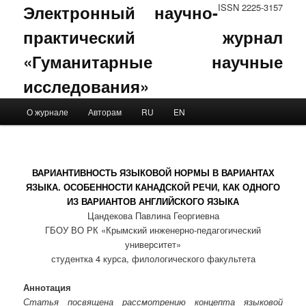
Электронный научно-
ISSN 2225-3157
практический журнал
«Гуманитарные научные
исследования»
Main menu
О журнале
Авторам
RU
EN
Skip to primary content
Skip to secondary content
ВАРИАНТИВНОСТЬ ЯЗЫКОВОЙ НОРМЫ В ВАРИАНТАХ
ЯЗЫКА. ОСОБЕННОСТИ КАНАДСКОЙ РЕЧИ, КАК ОДНОГО
ИЗ ВАРИАНТОВ АНГЛИЙСКОГО ЯЗЫКА
Цандекова Павлина Георгиевна
ГБОУ ВО РК «Крымский инженерно-педагогический
университет»
студентка 4 курса, филологического факультета
Аннотация
Статья посвящена рассмотрению концепта языковой