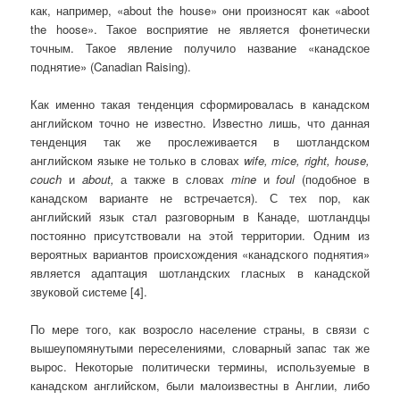
как, например, «about the house» они произносят как «aboot
the hoose». Такое восприятие не является фонетически
точным. Такое явление получило название «канадское
поднятие» (Canadian Raising).
Как именно такая тенденция сформировалась в канадском
английском точно не известно. Известно лишь, что данная
тенденция так же прослеживается в шотландском
английском языке не только в словах
wife, mice, right, house,
couch
и
about,
а также в словах
mine
и
foul
(подобное в
канадском варианте не встречается). С тех пор, как
английский язык стал разговорным в Канаде, шотландцы
постоянно присутствовали на этой территории. Одним из
вероятных вариантов происхождения «канадского поднятия»
является адаптация шотландских гласных в канадской
звуковой системе [4].
По мере того, как возросло население страны, в связи с
вышеупомянутыми переселениями, словарный запас так же
вырос. Некоторые политически термины, используемые в
канадском английском, были малоизвестны в Англии, либо