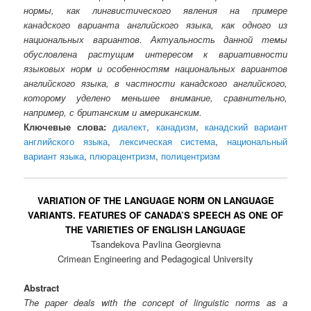
нормы, как лингвистического явления на примере
канадского варианта английского языка, как одного из
национальных вариантов. Актуальность данной темы
обусловлена растущим интересом к вариативности
языковых норм и особенностям национальных вариантов
английского языка, в частности канадского английского,
которому уделено меньшее внимание, сравнительно,
например, с британским и американским.
Ключевые слова:
диалект
,
канадизм
,
канадский вариант
английского языка
,
лексическая система
,
национальный
вариант языка
,
плюрацентризм
,
полицентризм
VARIATION OF THE LANGUAGE NORM ON LANGUAGE
VARIANTS. FEATURES OF CANADA’S SPEECH AS ONE OF
THE VARIETIES OF ENGLISH LANGUAGE
Tsandekova Pavlina Georgievna
Crimean Engineering and Pedagogical University
Abstract
The paper deals with the concept of linguistic norms as a