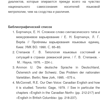
диалектов, которые опираются прежде всего на чувство
национального самосознания носителей языковой
метрополии, чем на сходства и различия.
Библиографический список
Бортничук, Е. Н. Сложное слово синтаксического типа и
межуровневое варьирование / Е. Н. Бортничук, Л. Г.
Верба // Проблемы варьирования языковых единиц.
Киев: УМК ВО. 1990. С. 65–83.
Степанов Г. В. Типология языковых состояний и
ситуаций в странах романской речи. / Г. В. Степанов. -
М.: Наука, 1976. – 224 с.
Ammon U. Die deutsche Sprache in Deutschland,
Österreich und der Schweiz. Das Problem der nationalen
Varietäten. Berlin; New Jork, 1995. –575 s.
McConnell, R.E. Our Own Voice: Canadian English and how
it is studied. Toronto: Gage, 1979. // See in particular the
chapters «English in the Canadian North» (pp. 212-217) and
«English in British Columbia» (pp. 218-237).