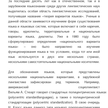
За последние десять лет как в отечественном, так и в
зарубежном языкознании среди других лингвистических наук
выделилась особая область лингвистических исследований,
получившая название «теория вариантов языков». Ученые в
данной области занимаются изучением форм существования
языка и языковых систем, которые включают в себя наречия,
говоры, идиолекты, территориальные и национальные
варианты языка, диалекты. Уже в 1980 году было
сформулировано определение «национального варианта
языка» – оно было направлено на изучение
функционирования языка в тех условиях, когда тот или иной
язык используется в двух или нескольких странах,
несколькими самостоятельными национальными носителями.
Для обозначения языков, которые представлены
несколькими национальными вариантами, в зарубежной
лингвистике зафиксирован ряд терминов. Например,
американский социолингвист
Вильям А. Стюарт говорил стандартных полицентрических языках
(polycentric standardlanguages), а также о полицентрической
стандартизации (polycentric standardization). В свою очередь
Н. Клосс языки данного типа называл плюроцентрическими