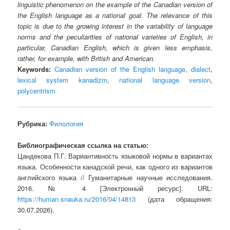
linguistic phenomenon on the example of the Canadian version of
the English language as a national goal. The relevance of this
topic is due to the growing interest in the variability of language
norms and the peculiarities of national varieties of English, in
particular, Canadian English, which is given less emphasis,
rather, for example, with British and American.
Keywords:
Canadian version of the English language
,
dialect
,
lexical system kanadizm
,
national language version
,
polycentrism
Рубрика:
Филология
Библиографическая ссылка на статью:
Цандекова П.Г. Вариантивность языковой нормы в вариантах
языка. Особенности канадской речи, как одного из вариантов
английского языка // Гуманитарные научные исследования.
2016. № 4 [Электронный ресурс]. URL:
https://human.snauka.ru/2016/04/14813
(дата обращения:
30.07.2026).