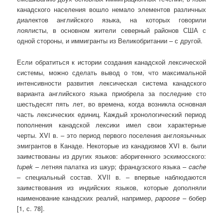
канадского населения вошло немало элементов различных
диалектов английского языка, на которых говорили
лоялисты, в основном жители северный районов США с
одной стороны, и иммигранты из Великобритании – с другой.
Если обратиться к истории создания канадской лексической
системы, можно сделать вывод о том, что максимальной
интенсивности развития лексическая система канадского
варианта английского языка приобрела за последние сто
шестьдесят пять лет, во времена, когда возникла основная
часть лексических единиц. Каждый хронологический период
пополнения канадской лексики имел свои характерные
черты. XVI в. – это период первого поселения англоязычных
эмигрантов в Канаде. Некоторые из канадизмов XVI в. были
заимствованы из других языков: аборигенного эскимосского:
tupek
– летняя палатка из шкур; французского языка –
cache
– специальный состав. XVII в. – впервые наблюдаются
заимствования из индийских языков, которые дополняли
наименование канадских реалий, например,
papoose
– бобер
[1, с. 78].