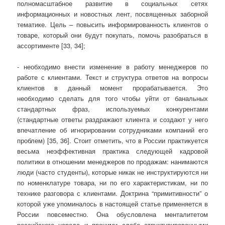
полномасштабное развитие в социальных сетях
информационных и новостных лент, посвященных заборной
тематике. Цель – повысить информированность клиентов о
товаре, который они будут покупать, помочь разобраться в
ассортименте [33, 34];
- необходимо внести изменение в работу менеджеров по
работе с клиентами. Текст и структура ответов на вопросы
клиентов в данный момент прорабатывается. Это
необходимо сделать для того чтобы уйти от банальных
стандартных фраз, используемых конкурентами
(стандартные ответы раздражают клиента и создают у него
впечатление об игнорировании сотрудниками компаний его
проблем) [35, 36]. Стоит отметить, что в России практикуется
весьма неэффективная практика следующей кадровой
политики в отношении менеджеров по продажам: нанимаются
люди (часто студенты), которые никак не инструктируются ни
по номенклатуре товара, ни по его характеристикам, ни по
технике разговора с клиентами. Доктрина “примитивности” о
которой уже упоминалось в настоящей статье применяется в
России повсеместно. Она обусловлена менталитетом
российского народа и прочими слабо структурированными