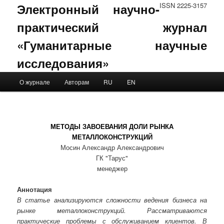
Электронный научно-
ISSN 2225-3157
практический журнал
«Гуманитарные научные
исследования»
Main menu
О журнале
Авторам
RU
EN
Skip to primary content
Skip to secondary content
МЕТОДЫ ЗАВОЕВАНИЯ ДОЛИ РЫНКА
МЕТАЛЛОКОНСТРУКЦИЙ
Мосин Александр Александрович
ГК "Тарус"
менеджер
Аннотация
В статье анализируются сложности ведения бизнеса на
рынке металлоконструкций. Рассматриваются
практические проблемы с обслуживанием клиентов. В