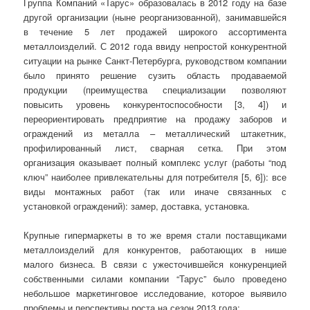
Группа Компаний «Тарус» образовалась в 2012 году на базе
другой организации (ныне реорганизованной), занимавшейся
в течение 5 лет продажей широкого ассортимента
металлоизделий. С 2012 года ввиду непростой конкурентной
ситуации на рынке Санкт-Петербурга, руководством компании
было принято решение сузить область продаваемой
продукции (преимущества специализации позволяют
повысить уровень конкурентоспособности [3, 4]) и
переориентировать предприятие на продажу заборов и
ограждений из металла – металлический штакетник,
профилированный лист, сварная сетка. При этом
организация оказывает полный комплекс услуг (работы “под
ключ” наиболее привлекательны для потребителя [5, 6]): все
виды монтажных работ (так или иначе связанных с
установкой ограждений): замер, доставка, установка.
Крупные гипермаркеты в то же время стали поставщиками
металлоизделий для конкурентов, работающих в нише
малого бизнеса. В связи с ужесточившейся конкуренцией
собственными силами компании “Тарус” было проведено
небольшое маркетинговое исследование, которое выявило
проблемы и перспективы роста на сезон 2013 года: