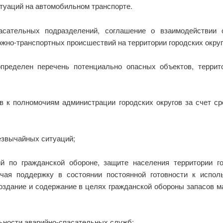
туаций на автомобильном транспорте.
асательных подразделений, соглашение о взаимодействии о
жно-транспортных происшествий на территории городских округ
определен перечень потенциально опасных объектов, терри
ов к полномочиям администрации городских округов за счет с
езвычайных ситуаций;
й по гражданской обороне, защите населения территории г
лючая поддержку в состоянии постоянной готовности к испо
создание и содержание в целях гражданской обороны запасов м
льности аварийно-спасательных служб;