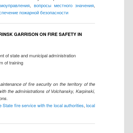
амоуправления
,
вопросы местного значения
,
спечение пожарной безопасности
RINSK GARRISON ON FIRE SAFETY IN
t of state and municipal administration
 of training
intenance of fire security on the territory of the
with the administrations of Volchansky, Karpinski,
ions.
e State fire service with the local authorities
,
local