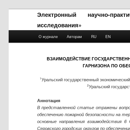
Электронный научно-прак
исследования»
Main menu
О журнале
Авторам
RU
EN
Skip to primary content
Skip to secondary content
ВЗАИМОДЕЙСТВИЕ ГОСУДАРСТВЕН
ГАРНИЗОНА ПО ОБ
Уральский государственный экономический 
1
Уральский государс
2
Аннотация
В представленной статье отражены вопро
обеспечению пожарной безопасности на тер
основные направления взаимодействия 6 
Серовского городских округов по обеспечен