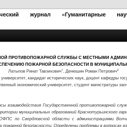
тический журнал «Гуманитарные нау
НОЙ ПРОТИВОПОЖАРНОЙ СЛУЖБЫ С МЕСТНЫМИ АДМИН
ЕСПЕЧЕНИЮ ПОЖАРНОЙ БЕЗОПАСНОСТИ В МУНИЦИПАЛЬ
Латыпов Ринат Тавзихович
, Денюшин Роман Петрович
1
2
университет, кандидат исторических наук, доцент кафедры гос
твенный экономический университет, студент магистратуры за
сы взаимодействия Государственной противопожарной служб
ритории муниципальных образований Краснотурьинского гар
ОФПС по Свердловской области с администрациями Волчан
ию пожарной безопасности. Определены проблемы в вопросах в