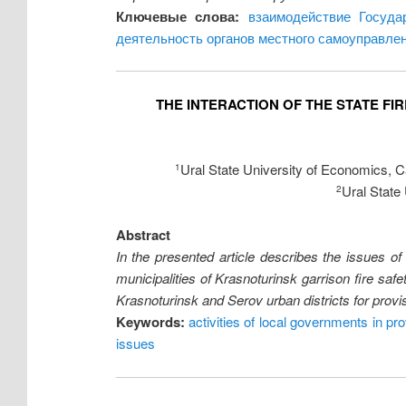
Ключевые слова:
взаимодействие Госуда
деятельность органов местного самоуправле
THE INTERACTION OF THE STATE FI
Ural State University of Economics, C
1
Ural State
2
Abstract
In the presented article describes the issues of 
municipalities of Krasnoturinsk garrison fire saf
Krasnoturinsk and Serov urban districts for provisio
Keywords:
activities of local governments in pr
issues