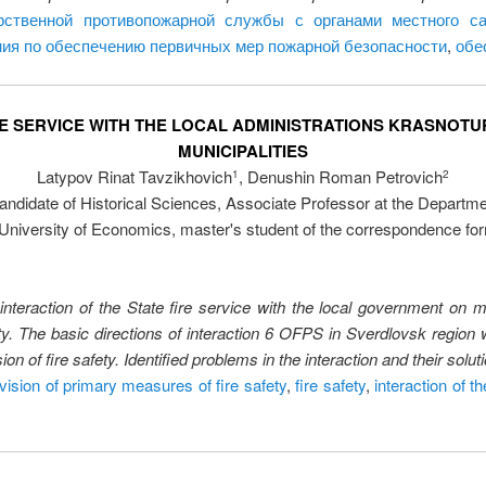
рственной противопожарной службы с органами местного с
ния по обеспечению первичных мер пожарной безопасности
,
обе
RE SERVICE WITH THE LOCAL ADMINISTRATIONS KRASNOTU
MUNICIPALITIES
Latypov Rinat Tavzikhovich
, Denushin Roman Petrovich
1
2
andidate of Historical Sciences, Associate Professor at the Departmen
 University of Economics, master's student of the correspondence form
interaction of the State fire service with the local government on ma
ety. The basic directions of interaction 6 OFPS in Sverdlovsk region 
n of fire safety. Identified problems in the interaction and their solut
ovision of primary measures of fire safety
,
fire safety
,
interaction of th