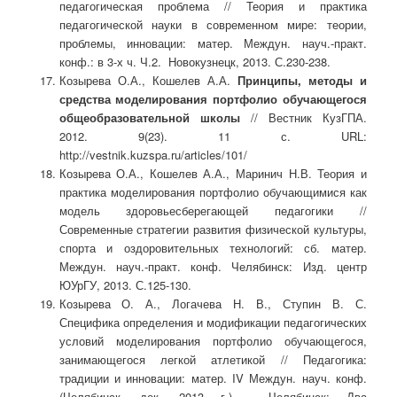
педагогическая проблема // Теория и практика
педагогической науки в современном мире: теории,
проблемы, инновации: матер. Междун. науч.-практ.
конф.: в 3-х ч. Ч.2. Новокузнецк, 2013. С.230-238.
Козырева О.А., Кошелев А.А.
Принципы, методы и
средства моделирования портфолио обучающегося
общеобразовательной школы
// Вестник КузГПА.
2012. 9(23). 11 с. URL:
http://vestnik.kuzspa.ru/articles/101/
Козырева О.А., Кошелев А.А., Маринич Н.В. Теория и
практика моделирования портфолио обучающимися как
модель здоровьесберегающей педагогики //
Современные стратегии развития физической культуры,
спорта и оздоровительных технологий: сб. матер.
Междун. науч.-практ. конф. Челябинск: Изд. центр
ЮУрГУ, 2013. С.125-130.
Козырева О. А., Логачева Н. В., Ступин В. С.
Специфика определения и модификации педагогических
условий моделирования портфолио обучающегося,
занимающегося легкой атлетикой // Педагогика:
традиции и инновации: матер. IV Междун. науч. конф.
(Челябинск, дек. 2013 г.). Челябинск: Два