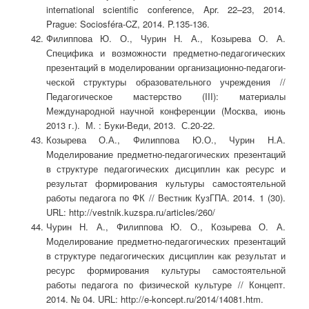
international scientific conference, Apr. 22–23, 2014.
Prague: Sociosféra-CZ, 2014. P.135-136.
Филиппова Ю. О., Чурин Н. А., Козырева О. А.
Специфика и возможности предметно-педагогических
презентаций в моделировании организационно-педа­го­ги­
ческой структуры образовательного учреждения //
Педагогическое мастерство (III): материалы
Международной научной конференции (Москва, июнь
2013 г.). М. : Буки-Веди, 2013. С.20-22.
Козырева О.А., Филиппова Ю.О., Чурин Н.А.
Моделирование предметно-педагоги­чес­ких презентаций
в структуре педагогических дисциплин как ресурс и
результат формирования культуры самостоятельной
работы педагога по ФК // Вестник КузГПА. 2014. 1 (30).
URL: http://vestnik.kuzspa.ru/articles/260/
Чурин Н. А., Филиппова Ю. О., Козырева О. А.
Моделирование предметно-педагогических презентаций
в структуре педагогических дисциплин как результат и
ресурс формирования культуры самостоятельной
работы педагога по физической культуре // Концепт.
2014. № 04. URL: http://e-koncept.ru/2014/14081.htm.