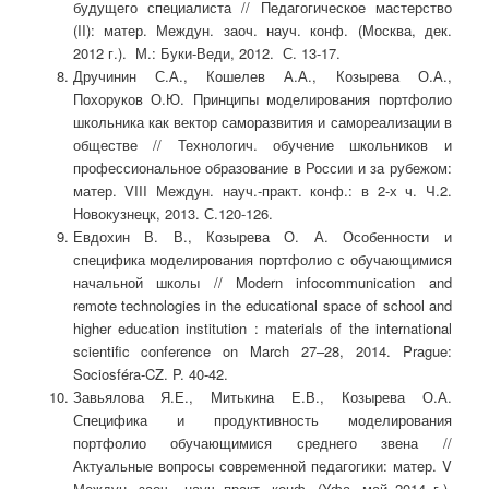
будущего специалиста // Педагогическое мастерство
(II): матер. Междун. заоч. науч. конф. (Москва, дек.
2012 г.). М.: Буки-Веди, 2012. С. 13-17.
Дручинин С.А., Кошелев А.А., Козырева О.А.,
Похоруков О.Ю. Принципы моделирования портфолио
школьника как вектор саморазвития и самореализации в
обществе // Технологич. обучение школьников и
профессиональное образование в России и за рубежом:
матер. VIII Междун. науч.-практ. конф.: в 2-х ч. Ч.2.
Новокузнецк, 2013. С.120-126.
Евдохин В. В., Козырева О. А. Особенности и
специфика моделирования портфолио с обучающимися
начальной школы // Modern infocommunication and
remote technologies in the educational space of school and
higher education institution : materials of the international
scientific conference on March 27–28, 2014. Prague:
Sociosféra-CZ. P. 40-42.
Завьялова Я.Е., Митькина Е.В., Козырева О.А.
Специфика и продуктивность моделирования
портфолио обучающимися среднего звена //
Актуальные вопросы современной педагогики: матер. V
Междун. заоч., науч.-практ. конф. (Уфа, май 2014 г.).