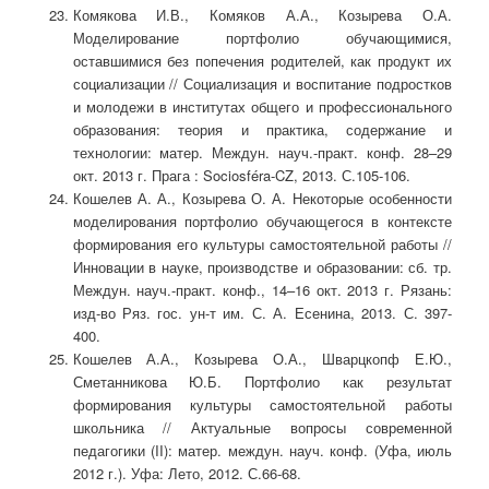
Комякова И.В., Комяков А.А., Козырева О.А.
Моделирование портфолио обучающимися,
оставшимися без попечения родителей, как продукт их
социализации // Социализация и воспитание подростков
и молодежи в институтах общего и профессионального
образования: теория и практика, содержание и
технологии: матер. Междун. науч.-практ. конф. 28–29
окт. 2013 г. Прага : Sociosféra-CZ, 2013. С.105-106.
Кошелев А. А., Козырева О. А. Некоторые особенности
моделирования портфолио обучающегося в контексте
формирования его культуры самостоятельной работы //
Инновации в науке, производстве и образовании: сб. тр.
Междун. науч.-практ. конф., 14–16 окт. 2013 г. Рязань:
изд-во Ряз. гос. ун-т им. С. А. Есенина, 2013. С. 397-
400.
Кошелев А.А., Козырева О.А., Шварцкопф Е.Ю.,
Сметанникова Ю.Б. Портфолио как результат
формирования культуры самостоятельной работы
школьника // Актуальные вопросы современной
педагогики (II): матер. междун. науч. конф. (Уфа, июль
2012 г.). Уфа: Лето, 2012. С.66-68.