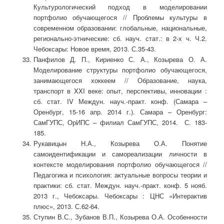
Культурологический подход в моделировании
портфолио обучающегося // Проблемы культуры в
современном образовании: глобальные, национальные,
регионально-этнические: сб. науч. стат.: в 2-х ч. Ч.2.
Чебоксары: Новое время, 2013. С.35-43.
Панфилов Д. П., Кириенко С. А., Козырева О. А.
Моделирование структуры портфолио обучающегося,
занимающегося хоккеем // Образование, наука,
транспорт в XXI веке: опыт, перспективы, инновации :
сб. стат. IV Междун. науч.-практ. конф. (Самара –
Оренбург, 15-16 апр. 2014 г.). Самара – Оренбург:
СамГУПС, ОрИПС – филиал СамГУПС, 2014. С. 183-
185.
Рукавицын Н.А., Козырева О.А. Понятие
самоидентификации и самореализации личности в
контексте моделирования портфолио обучающегося //
Педагогика и психология: актуальные вопросы теории и
практики: сб. стат. Междун. науч.-практ. конф. 5 нояб.
2013 г., Чебоксары. Чебоксары : ЦНС «Интерактив
плюс», 2013. С.62-64.
Ступин В.С., Зубанов В.П., Козырева О.А. Особенности