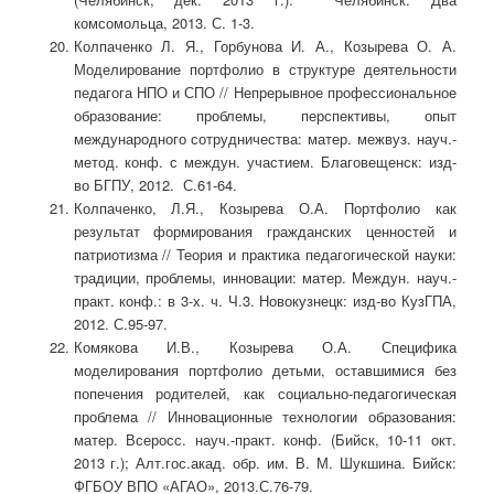
комсомольца, 2013. С. 1-3.
Колпаченко Л. Я., Горбунова И. А., Козырева О. А.
Моделирование портфолио в структуре деятельности
педагога НПО и СПО // Непрерывное профессиональное
образование: проблемы, перспективы, опыт
международного сотрудничества: матер. межвуз. науч.-
метод. конф. с междун. участием. Благовещенск: изд-
во БГПУ, 2012. С.61-64.
Колпаченко, Л.Я., Козырева О.А. Портфолио как
результат формирования гражданских ценностей и
патриотизма // Теория и практика педагогической науки:
традиции, проблемы, инновации: матер. Междун. науч.-
практ. конф.: в 3-х. ч. Ч.3. Новокузнецк: изд-во КузГПА,
2012. С.95-97.
Комякова И.В., Козырева О.А. Специфика
моделирования портфолио детьми, оставшимися без
попечения родителей, как социально-педагогическая
проблема // Инновационные технологии образования:
матер. Всеросс. науч.-практ. конф. (Бийск, 10-11 окт.
2013 г.); Алт.гос.акад. обр. им. В. М. Шукшина. Бийск:
ФГБОУ ВПО «АГАО», 2013.С.76-79.