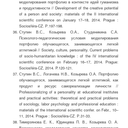
моделирования портфолио в контексте идей гуманизма
и продуктивности // Development of the creative potential
of a person and society: materials of the II international
scientific conference on January 17–18, 2014. Prague :
Sociosféra-CZ. Р.197-198.
Ступин В.С., Козырева О.А., Студеникина С.А.
Психолого-педагогические условия моделирования
портфолио обучающегося, занимающегося легкой
атлетикой // Society, culture, personality. Current problems
of socio-humanitarian knowledge : of the IV international
scientific conference on February 16–17, 2014. Prague:
Sociosféra-CZ, 2014. P.120-121.
Ступин В.С., Логачева Н.В., Козырева О.А. Портфолио
обучающегося, занимающегося легкой атлетикой, как
продукт и ресурс самореализации личности //
Professionalizing of a personality at educational institutes
and practical activities: theoretical and practical problems
of sociology, labor psychology and professional education :
materials of the international scientific confer. on Febr., 10–
11, 2014. Prague : Sociosféra-CZ. Р.31-33.
Тимерзянова Е. К., Юдинцева П. В., Козырева О. А.
Возможности исследования качества моделирования