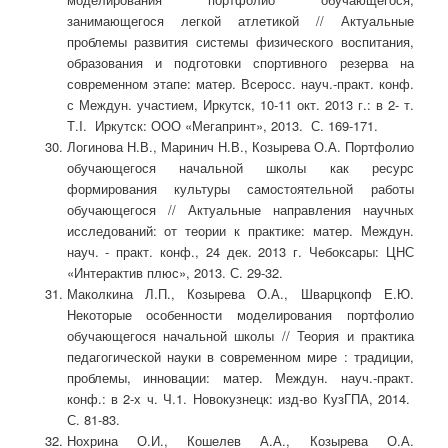
занимающегося легкой атлетикой // Актуальные
проблемы развития системы физического воспитания,
образования и подготовки спортивного резерва на
современном этапе: матер. Всеросс. науч.-практ. конф.
с Междун. участием, Иркутск, 10-11 окт. 2013 г.: в 2- т.
Т.I. Иркутск: ООО «Мегапринт», 2013. С. 169-171.
Логинова Н.В., Маринич Н.В., Козырева О.А. Портфолио
обучающегося начальной школы как ресурс
формирования культуры самостоятельной работы
обучающегося // Актуальные направления научных
исследований: от теории к практике: матер. Междун.
науч. - практ. конф., 24 дек. 2013 г. Чебоксары: ЦНС
«Интерактив плюс», 2013. С. 29-32.
Маколкина Л.П., Козырева О.А., Шварцкопф Е.Ю.
Некоторые особенности моделирования портфолио
обучающегося начальной школы // Теория и практика
педагогической науки в современном мире : традиции,
проблемы, инновации: матер. Междун. науч.-практ.
конф.: в 2-х ч. Ч.1. Новокузнецк: изд-во КузГПА, 2014.
С. 81-83.
Нохрина О.И., Кошелев А.А., Козырева О.А.