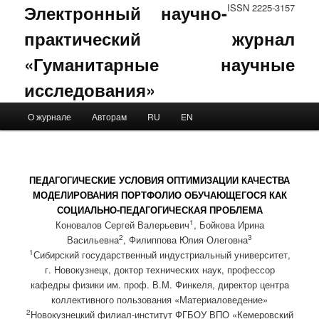
Электронный научно-
ISSN 2225-3157
практический журнал
«Гуманитарные научные
исследования»
Main menu
О журнале
Авторам
RU
EN
Skip to primary content
Skip to secondary content
ПЕДАГОГИЧЕСКИЕ УСЛОВИЯ ОПТИМИЗАЦИИ КАЧЕСТВА
МОДЕЛИРОВАНИЯ ПОРТФОЛИО ОБУЧАЮЩЕГОСЯ КАК
СОЦИАЛЬНО-ПЕДАГОГИЧЕСКАЯ ПРОБЛЕМА
1
Коновалов Сергей Валерьевич
, Бойкова Ирина
2
3
Васильевна
, Филиппова Юлия Олеговна
1
Сибирский государственный индустриальный университет,
г. Новокузнецк, доктор технических наук, профессор
кафедры физики им. проф. В.М. Финкеля, директор центра
коллективного пользования «Материаловедение»
2
Новокузнецкий филиал-институт ФГБОУ ВПО «Кемеровский