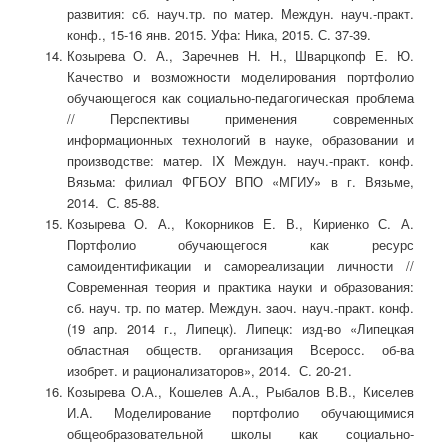
развития: сб. науч.тр. по матер. Междун. науч.-практ.
конф., 15-16 янв. 2015. Уфа: Ника, 2015. С. 37-39.
Козырева О. А., Заречнев Н. Н., Шварцкопф Е. Ю.
Качество и возможности моделирования портфолио
обучающегося как социально-педагогическая проблема
// Перспективы применения современных
информационных технологий в науке, образовании и
производстве: матер. IX Междун. науч.-практ. конф.
Вязьма: филиал ФГБОУ ВПО «МГИУ» в г. Вязьме,
2014. С. 85-88.
Козырева О. А., Кокорников Е. В., Кириенко С. А.
Портфолио обучающегося как ресурс
самоидентификации и самореализации личности //
Современная теория и практика науки и образования:
сб. науч. тр. по матер. Междун. заоч. науч.-практ. конф.
(19 апр. 2014 г., Липецк). Липецк: изд-во «Липецкая
областная обществ. организация Всеросс. об-ва
изобрет. и рационализаторов», 2014. С. 20-21.
Козырева О.А., Кошелев А.А., Рыбалов В.В., Киселев
И.А. Моделирование портфолио обучающимися
общеобразовательной школы как социально-