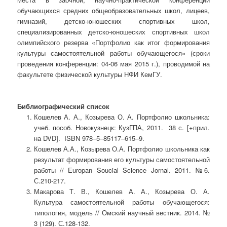
обучающихся средних общеобразовательных школ, лицеев,
гимназий, детско-юношеских спортивных школ,
специализированных детско-юношеских спортивных школ
олимпийского резерва «Портфолио как итог формирования
культуры самостоятельной работы обучающегося» (сроки
проведения конференции: 04-06 мая 2015 г.), проводимой на
факультете физической культуры НФИ КемГУ.
Библиографический список
Кошелев А. А., Козырева О. А. Портфолио школьника:
учеб. пособ. Новокузнецк: КузГПА, 2011. 38 с. [+прил.
на DVD]. ISBN 978–5–85117–615–9.
Кошелев А.А., Козырева О.А. Портфолио школьника как
результат формирования его культуры самостоятельной
работы // Europan Soucial Science Jornal. 2011. №6.
С.210-217.
Макарова Т. В., Кошелев А. А., Козырева О. А.
Культура самостоятельной работы обучающегося:
типология, модель // Омский научный вестник. 2014. №
3 (129). С.128-132.