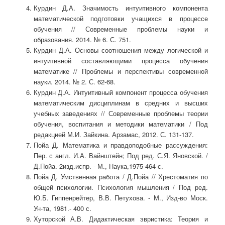
Курдин Д.А. Значимость интуитивного компонента
математической подготовки учащихся в процессе
обучения // Современные проблемы науки и
образования. 2014. № 6. С. 751.
Курдин Д.А. Основы соотношения между логической и
интуитивной составляющими процесса обучения
математике // Проблемы и перспективы современной
науки. 2014. № 2. С. 62-68.
Курдин Д.А. Интуитивный компонент процесса обучения
математическим дисциплинам в средних и высших
учебных заведениях // Современные проблемы теории
обучения, воспитания и методики математики / Под
редакцией М.И. Зайкина. Арзамас, 2012. С. 131-137.
Пойа Д. Математика и правдоподобные рассуждения:
Пер. с англ. И.А. Вайнштейн; Под ред. С.Я. Яновской. /
Д.Пойа.-2изд.испр. - М., Наука,1975-464 с.
Пойа Д. Умственная работа / Д.Пойа // Хрестоматия по
общей психологии. Психология мышления / Под ред.
Ю.Б. Гиппенрейтер, В.В. Петухова. - М., Изд-во Моск.
Ун-та, 1981.- 400 с.
Хуторской А.В. Дидактическая эвристика: Теория и