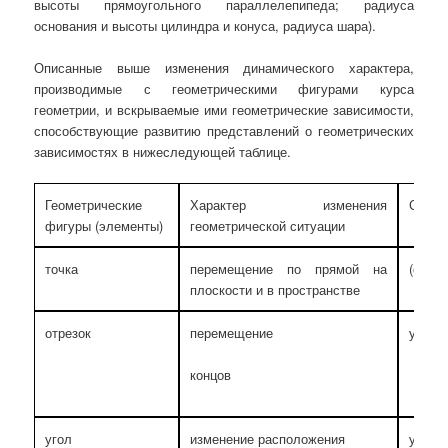
высоты прямоугольного параллелепипеда; радиуса
основания и высоты цилиндра и конуса, радиуса шара).
Описанные выше изменения динамического характера,
производимые с геометрическими фигурами курса
геометрии, и вскрываемые ими геометрические зависимости,
способствующие развитию представлений о геометрических
зависимостях в нижеследующей таблице.
Геометрические
Характер изменения
Содер
фигуры (элементы)
геометрической ситуации
точка
перемещение по прямой на
(опис
плоскости и в пространстве
отрезок
перемещение
увели
концов
угол
изменение расположения
увели