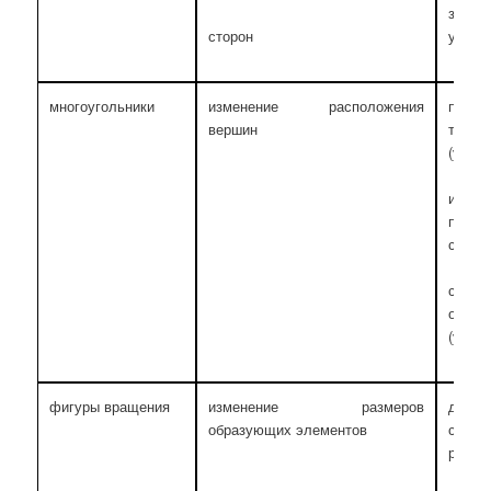
завис
угла 
сторон
многоугольники
изменение расположения
при 
вершин
треу
(умен
изме
прямо
сторон
с уве
основ
(умен
фигуры вращения
изменение размеров
длина
образующих элементов
с ув
расст