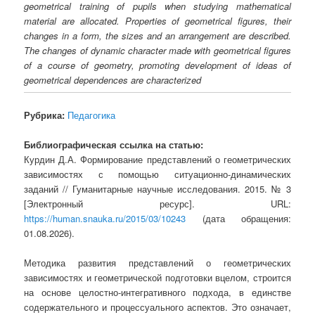
geometrical training of pupils when studying mathematical
material are allocated. Properties of geometrical figures, their
changes in a form, the sizes and an arrangement are described.
The changes of dynamic character made with geometrical figures
of a course of geometry, promoting development of ideas of
geometrical dependences are characterized
Рубрика:
Педагогика
Библиографическая ссылка на статью:
Курдин Д.А. Формирование представлений о геометрических
зависимостях с помощью ситуационно-динамических
заданий // Гуманитарные научные исследования. 2015. № 3
[Электронный ресурс]. URL:
https://human.snauka.ru/2015/03/10243
(дата обращения:
01.08.2026).
Методика развития представлений о геометрических
зависимостях и
геометрической подготовки вцелом, строится
на основе целостно-интегративного подхода, в единстве
содержательного и процессуального аспектов. Это означает,