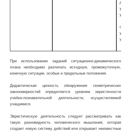
длин
увел
увели
объ
увел
увели
При использовании заданий ситуационно-динамического
плана необходимо различать исходную, промежуточную,
конечную ситуации, особые и предельные положения.
Дидактическая ценность обнаружения геометрических
закономерностей определяется уровнем эвристичности
учебно-познавательной деятельности, осуществляемой
учащимися.
Эвристическую деятельность следует рассматривать как
такую разновидность человеческого мышления, которая
создает новую систему действий или открывает неизвестные