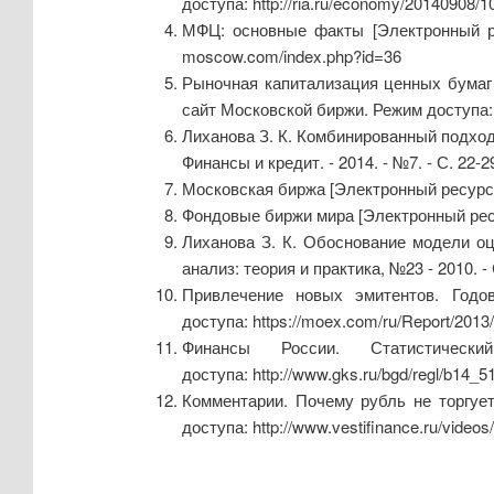
доступа: http://ria.ru/economy/20140908/
МФЦ: основные факты [Электронный рес
moscow.com/index.php?id=36
Рыночная капитализация ценных бумаг 
сайт Московской биржи. Режим доступа: 
Лиханова З. К. Комбинированный подход 
Финансы и кредит. - 2014. - №7. - С. 22-2
Московская биржа [Электронный ресурс] 
Фондовые биржи мира [Электронный ресур
Лиханова З. К. Обоснование модели оц
анализ: теория и практика, №23 - 2010. -
Привлечение новых эмитентов. Годо
доступа: https://moex.com/ru/Report/2013
Финансы России. Статистичес
доступа: http://www.gks.ru/bgd/regl/b14_5
Комментарии. Почему рубль не торгуе
доступа: http://www.vestifinance.ru/videos