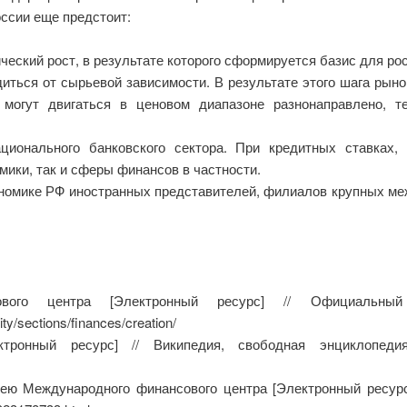
ссии еще предстоит:
еский рост, в результате которого сформируется базис для р
иться от сырьевой зависимости. В результате этого шага рын
 могут двигаться в ценовом диапазоне разнонаправлено, 
ационального банковского сектора. При кредитных ставка
омики, так и сферы финансов в частности.
ономике РФ иностранных представителей, филиалов крупных меж
сового центра [Электронный ресурс] // Официальны
ty/sections/finances/creation/
нный ресурс] // Википедия, свободная энциклопедия. Режи
дею Международного финансового центра [Электронный ресур