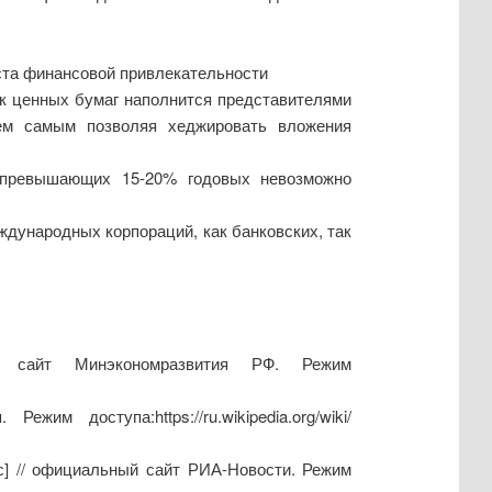
оста финансовой привлекательности
ок ценных бумаг наполнится представителями
тем самым позволяя хеджировать вложения
х, превышающих 15-20% годовых невозможно
дународных корпораций, как банковских, так
й сайт Минэкономразвития РФ. Режим
м доступа:https://ru.wikipedia.org/wiki/
с] // официальный сайт РИА-Новости. Режим