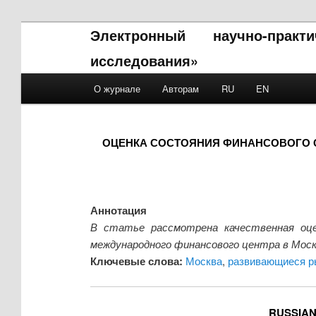
Электронный научно-прак
исследования»
Main menu
О журнале
Авторам
RU
EN
Skip to primary content
Skip to secondary content
ОЦЕНКА СОСТОЯНИЯ ФИНАНСОВОГО 
Аннотация
В статье рассмотрена качественная оце
международного финансового центра в Моск
Ключевые слова:
Москва
,
развивающиеся р
RUSSIAN