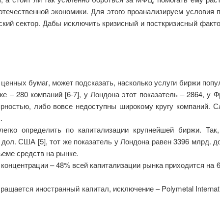
отечественной экономики. Для этого проанализируем условия 
ский сектор. Дабы исключить кризисный и посткризисный факт
ценных бумаг, может подсказать, насколько услуги биржи популя
 – 280 компаний [6-7], у Лондона этот показатель – 2864, у Ф
ярностью, либо вовсе недоступны широкому кругу компаний. 
.
легко определить по капитализации крупнейшей биржи. Так
 дол. США [5], тот же показатель у Лондона равен 3396 млрд. 
ъеме средств на рынке.
онцентрации – 48% всей капитализации рынка приходится на 6 
ащается иностранный капитал, исключение – Polymetal Internatio