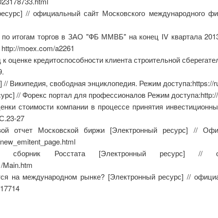
1023178733.html
урс] // официальный сайт Московского международного финан
по итогам торгов в ЗАО "ФБ ММВБ" на конец IV квартала 201
http://moex.com/a2261
к оценке кредитоспособности клиента строительной сберегательн
9.
// Википедия, свободная энциклопедия. Режим доступа:https://ru
с] // Форекс портал для профессионалов Режим доступа:http://ww
енки стоимости компании в процессе принятия инвестиционных
 С.23-27
вой отчет Московской биржи [Электронный ресурс] // Оф
/new_emitent_page.html
кий сборник Росстата [Электронный ресурс] // 
1/Main.htm
тся на международном рынке? [Электронный ресурс] // офици
/17714