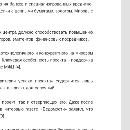
точения банков и специализированных кредитно-
елки с ценными бумагами, золотом. Мировые
го центра должно способствовать повышению
оров, эмитентов, финансовых посредников.
отехнологичного и конкурентного на мировом
. Ключевая особенность проекта – поддержка
е МФЦ [4].
ритерии успеха проекта» содержится лишь
 т.к. проект долгосрочный.
проект, так и отвергающих его. Даже после
 интервью газете «Ведомости» заявил, что
3]
ти силами государственного бюджета, с точки