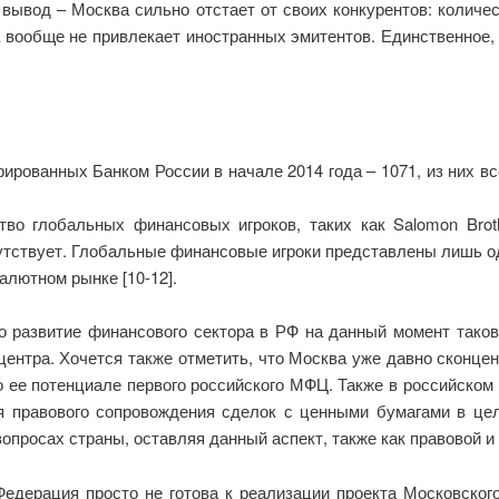
 вывод – Москва сильно отстает от своих конкурентов: колич
 вообще не привлекает иностранных эмитентов. Единственное, 
ированных Банком России в начале 2014 года – 1071, из них вс
во глобальных финансовых игроков, таких как Salomon Brothe
сутствует. Глобальные финансовые игроки представлены лишь одно
алютном рынке [10-12].
о развитие финансового сектора в РФ на данный момент таков
ентра. Хочется также отметить, что Москва уже давно сконц
т о ее потенциале первого российского МФЦ. Также в российском
я правового сопровождения сделок с ценными бумагами в це
просах страны, оставляя данный аспект, также как правовой и
 Федерация просто не готова к реализации проекта Московско