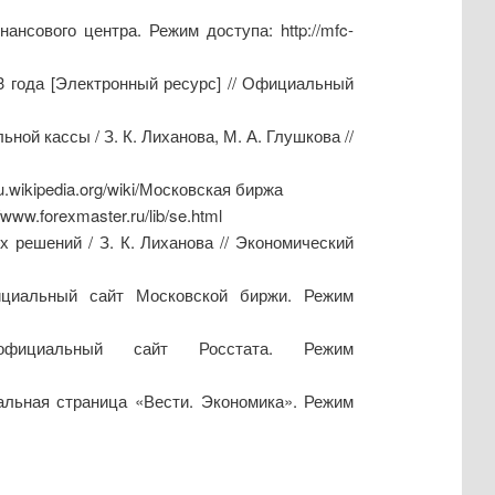
сового центра. Режим доступа: http://mfc-
3 года [Электронный ресурс] // Официальный
ой кассы / З. К. Лиханова, М. А. Глушкова //
.wikipedia.org/wiki/Московская биржа
w.forexmaster.ru/lib/se.html
 решений / З. К. Лиханова // Экономический
ициальный сайт Московской биржи. Режим
официальный сайт Росстата. Режим
альная страница «Вести. Экономика». Режим