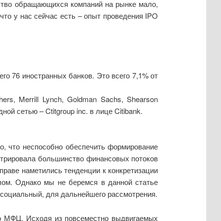
ество обращающихся компаний на рынке мало,
что у нас сейчас есть – опыт проведения IPO
его 76 иностранных банков. Это всего 7,1% от
rs, Merrill Lynch, Goldman Sachs, Shearson
й сетью – Ctitgroup inc. в лице Citibank.
о, что неспособно обеспечить формирование
ентрировала большинство финансовых потоков
 праве наметились тенденции к конкретизации
лом. Однако мы не беремся в данной статье
 социальный, для дальнейшего рассмотрения.
го МФЦ. Исходя из повсеместно выдвигаемых