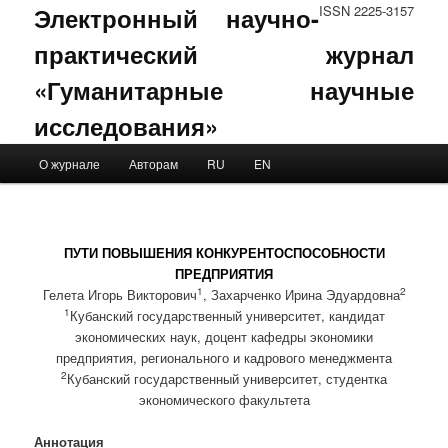
Электронный научно-
ISSN 2225-3157
практический журнал
«Гуманитарные научные
исследования»
Main menu
О журнале
Авторам
RU
EN
Skip to primary content
Skip to secondary content
ПУТИ ПОВЫШЕНИЯ КОНКУРЕНТОСПОСОБНОСТИ
ПРЕДПРИЯТИЯ
1
2
Гелета Игорь Викторович
, Захарченко Ирина Эдуардовна
1
Кубанский государственный университет, кандидат
экономических наук, доцент кафедры экономики
предприятия, регионального и кадрового менеджмента
2
Кубанский государственный университет, студентка
экономического факультета
Аннотация