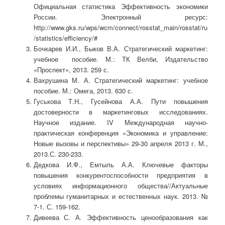
Официальная статистика Эффективность экономики
России. Электронный ресурс:
http://www.gks.ru/wps/wcm/connect/rosstat_main/rosstat/ru
/statistics/efficiency/#
Бочкарев И.И., Быков В.А. Стратегический маркетинг:
учебное пособие. М.: ТК Велби, Издательство
«Проспект», 2013. 259 с.
Вахрушина М. А. Стратегический маркетинг: учебное
пособие. М.: Омега, 2013. 630 с.
Гуськова Т.Н., Гусейнова А.А. Пути повышения
достоверности в маркетинговых исследованиях.
Научное издание. IV Международная научно-
практическая конференция «Экономика и управление:
Новые вызовы и перспективы» 29-30 апреля 2013 г. М.,
2013.С. 230-233.
Дедкова И.Ф., Емтыль А.А. Ключевые факторы
повышения конкурентоспособности предприятия в
условиях информационного общества//Актуальные
проблемы гуманитарных и естественных наук. 2013. №
7-1. С. 159-162.
Дивеева С. А. Эффективность ценообразования как