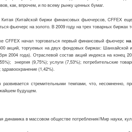
ов, как, впрочем, и по всему рынку ценных бумаг.
х Китая (Китайской биржи финансовых фьючерсов, CFFEX еще
ться фьючерс на золото. В 2009 году на трех товарных биржах 
ирже CFFEX начал торговаться первый финансовый фьючерс
на
0 акций, торгуемых на двух фондовых биржах: Шанхайской и
абря 2004 года). Отраслевой состав акций индекса на конец 2
5%); энергия (9,75%); услуги (7,53%); потребительские товар
; здравоохранение (1,42%).
в развивается стремительными темпами, что, несомненно, п
ижайшем будущем.
я динамика в массовом обществе потребления//Мир науки, культ