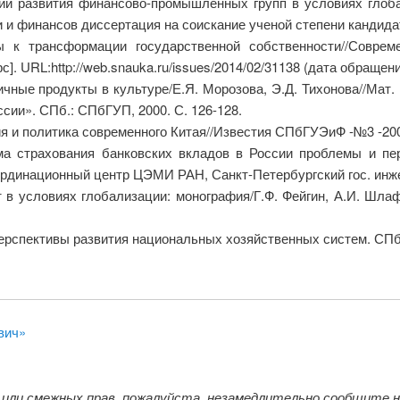
ии развития финансово-промышленных групп в условиях глоба
и финансов диссертация на соискание ученой степени кандидата 
ы к трансформации государственной собственности//Совре
]. URL:http://web.snauka.ru/issues/2014/02/31138 (дата обращения
чные продукты в культуре/Е.Я. Морозова, Э.Д. Тихонова//Мат. 
сии». СПб.: СПбГУП, 2000. С. 126-128.
я и политика современного Китая//Известия СПбГУЭиФ -№3 -2007 
ема страхования банковских вкладов в России проблемы и пе
оординационный центр ЦЭМИ РАН, Санкт-Петербургский гос. инже
 в условиях глобализации: монография/Г.Ф. Фейгин, А.И. Шла
Перспективы развития национальных хозяйственных систем. СПб.
вич»
 или смежных прав, пожалуйста, незамедлительно сообщите 