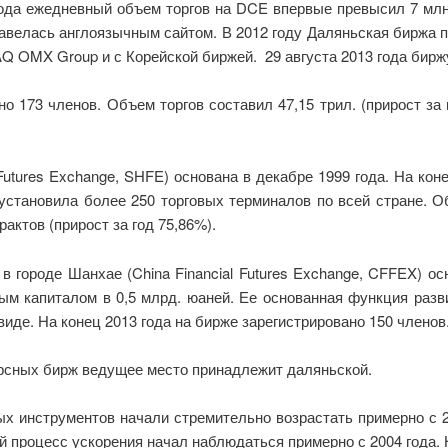
да ежедневный объем торгов на DCE впервые превысил 7 млн. 
бзавелась англоязычным сайтом. В 2012 году Даляньская бирж
Q OMX Group и с Корейской биржей. 29 августа 2013 года бирж
о 173 членов. Объем торгов составил 47,15 трил. (прирост за 
Futures Exchange, SHFE) основана в декабре 1999 года. На кон
становила более 250 торговых терминалов по всей стране. Об
рактов (прирост за год 75,86%).
в городе Шанхае (China Financial Futures Exchange, CFFEX) 
ым капиталом в 0,5 млрд. юаней. Ее основанная функция раз
иде. На конец 2013 года на бирже зарегистрировано 150 членов
рсных бирж ведущее место принадлежит даляньской.
ых инструментов начали стремительно возрастать примерно с 2
й процесс ускорения начал наблюдаться примерно с 2004 года. 