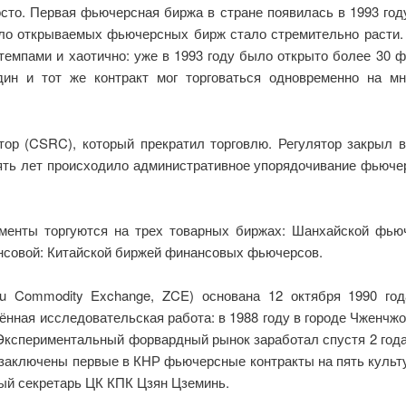
сто. Первая фьючерсная биржа в стране появилась в 1993 го
сло открываемых фьючерсных бирж стало стремительно расти. 
емпами и хаотично: уже в 1993 году было открыто более 30 ф
дин и тот же контракт мог торговаться одновременно на м
ор (CSRC), который прекратил торговлю. Регулятор закрыл 
ть лет происходило административное упорядочивание фьючерс
менты торгуются на трех товарных биржах: Шанхайской фьюч
нсовой: Китайской биржей финансовых фьючерсов.
u Commodity Exchange, ZCE) основана 12 октября 1990 го
нная исследовательская работа: в 1988 году в городе Чженчжо
кспериментальный форвардный рынок заработал спустя 2 года, 
 заключены первые в КНР фьючерсные контракты на пять культу
ный секретарь ЦК КПК Цзян Цземинь.