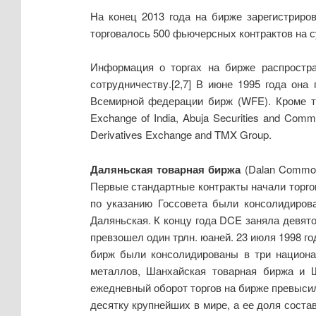
На конец 2013 года на бирже зарегистриро
торговалось 500 фьючерсных контрактов на с
Информация о торгах на бирже распростра
сотрудничеству.[2,7] В июне 1995 года он
Всемирной федерации бирж (WFE). Кроме 
Exchange of India, Abuja Securities and Comm
Derivatives Exchange and TMX Group.
Даляньская товарная биржа
(Dalan Commod
Первые стандартные контракты начали торгова
по указанию Госсовета были консолидиров
Даляньская. К концу года DCE заняла девят
превзошел один трлн. юаней. 23 июля 1998 г
бирж были консолидированы в три национа
металлов, Шанхайская товарная биржа и 
ежедневный оборот торгов на бирже превысил
десятку крупнейших в мире, а ее доля соста