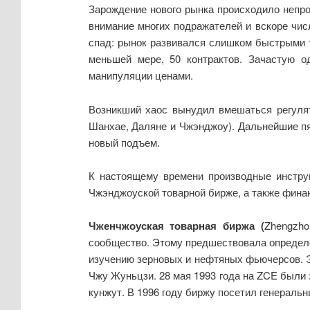
Зарождение нового рынка происходило непро
внимание многих подражателей и вскоре чи
спад: рынок развивался слишком быстрыми т
меньшей мере, 50 контрактов. Зачастую о
манипуляции ценами.
Возникший хаос вынудил вмешаться регулят
Шанхае, Даляне и Чжэнджоу). Дальнейшие пя
новый подъем.
К настоящему времени производные инстру
Чжэнджоуской товарной бирже, а также фина
Чженчжоуская товарная биржа (
Zhengzho
сообщество. Этому предшествовала определё
изучению зерновых и нефтяных фьючерсов. Э
Чжу Жуньцзи. 28 мая 1993 года на ZCE были
кунжут. В 1996 году биржу посетил генераль