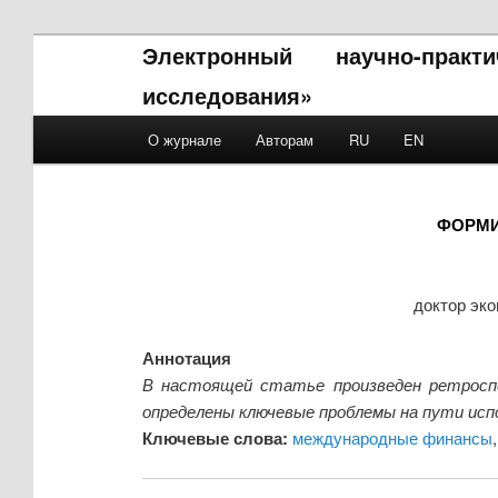
Электронный научно-прак
исследования»
Main menu
О журнале
Авторам
RU
EN
Skip to primary content
Skip to secondary content
ФОРМИ
доктор эк
Аннотация
В настоящей статье произведен ретросп
определены ключевые проблемы на пути ис
Ключевые слова:
международные финансы