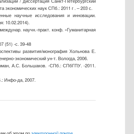
лизации / диссертация Санкт-Петербургский
экономических наук СПб.: 2011 г . – 203 с.
менные научные исследования и инновации.
: 10.02.2014).
междунар. научн.-практ. конф. «Гуманитарная
(51) -с. 39-48
рспективы развития/монография Хольнова Е.
нерно-экономический ун-т. Вологда, 2006.
фман, А.С. Большаков. -СПб.: СПбГПУ. -2011.
: Инфо-да, 2007.
нам об этом по
электронной почте
.