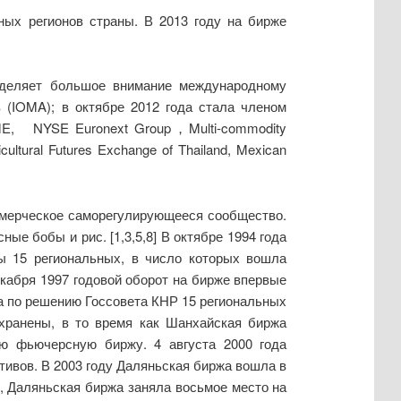
ных регионов страны. В 2013 году на бирже
 уделяет большое внимание международному
 (IOMA); в октябре 2012 года стала членом
ME, NYSE Euronext Group，Multi-commodity
ultural Futures Exchange of Thailand, Mexican
ммерческое саморегулирующееся сообщество.
ые бобы и рис. [1,3,5,8] В октябре 1994 года
ы 15 региональных, в число которых вошла
кабря 1997 годовой оборот на бирже впервые
да по решению Госсовета КНР 15 региональных
хранены, в то время как Шанхайская биржа
ю фьючерсную биржу. 4 августа 2000 года
тивов. В 2003 году Даляньская биржа вошла в
A, Даляньская биржа заняла восьмое место на