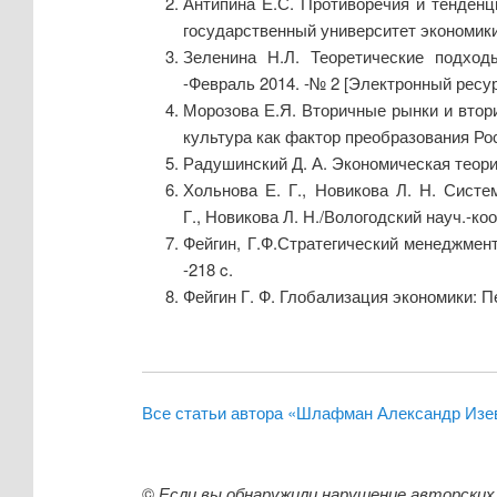
Антипина Е.С. Противоречия и тенденц
государственный университет экономики 
Зеленина Н.Л. Теоретические подход
-Февраль 2014. -№ 2 [Электронный ресурс
Морозова Е.Я. Вторичные рынки и втори
культура как фактор преобразования Рос
Радушинский Д. А. Экономическая теори
Хольнова Е. Г., Новикова Л. Н. Сист
Г., Новикова Л. Н./Вологодский науч.-к
Фейгин, Г.Ф.Стратегический менеджмент
-218 c.
Фейгин Г. Ф. Глобализация экономики: 
Все статьи автора «Шлафман Александр Изе
©
Если вы обнаружили нарушение авторских