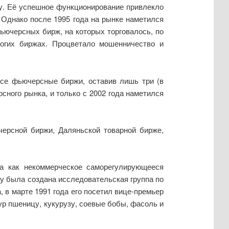
ду. Её успешное функционирование привлекло
Однако после 1995 года на рынке наметился
ьючерсных бирж, на которых торговалось, по
ногих биржах. Процветало мошенничество и
все фьючерсные биржи, оставив лишь три (в
ного рынка, и только с 2002 года наметился
ерсной биржи, Даляньской товарной бирже,
да как некоммерческое саморегулирующееся
у была создана исследовательская группа по
в марте 1991 года его посетил вице-премьер
р пшеницу, кукурузу, соевые бобы, фасоль и