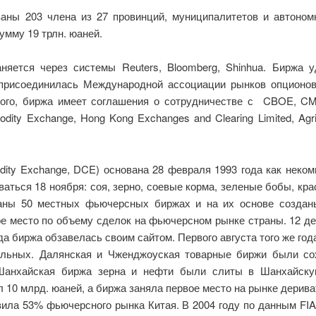
ваны 203 члена из 27 провинций, муниципалитетов и автоном
умму 19 трлн. юаней.
няется через системы Reuters, Bloomberg, Shinhua. Биржа
а присоединилась Международной ассоциации рынков опционов
того, биржа имеет соглашения о сотрудничестве с CBOE, C
odity Exchange, Hong Kong Exchanges and Clearing Limited, Agric
ity Exchange, DCE) основана 28 февраля 1993 года как неко
ться 18 ноября: соя, зерно, соевые корма, зеленые бобы, красн
аны 50 местных фьючерсных биржах и на их основе создан
ое место по объему сделок на фьючерсном рынке страны. 12 де
ода биржа обзавелась своим сайтом. Первого августа того же го
льных. Далянская и Чженджоуская товарные биржи были со
Шанхайская биржа зерна и нефти были слиты в Шанхайску
 10 млрд. юаней, а биржа заняла первое место на рынке дерива
вила 53% фьючерсного рынка Китая. В 2004 году по данным FI