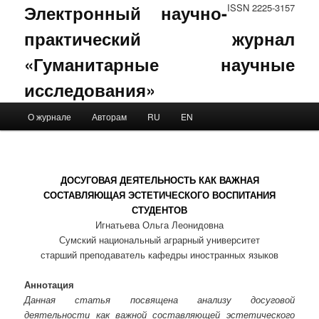
Электронный научно-
ISSN 2225-3157
практический журнал
«Гуманитарные научные
исследования»
Main menu
О журнале
Авторам
RU
EN
Skip to primary content
Skip to secondary content
ДОСУГОВАЯ ДЕЯТЕЛЬНОСТЬ КАК ВАЖНАЯ
СОСТАВЛЯЮЩАЯ ЭСТЕТИЧЕСКОГО ВОСПИТАНИЯ
СТУДЕНТОВ
Игнатьева Ольга Леонидовна
Сумский национальный аграрный университет
старший преподаватель кафедры иностранных языков
Аннотация
Данная статья посвящена анализу досуговой
деятельности как важной составляющей эстетического