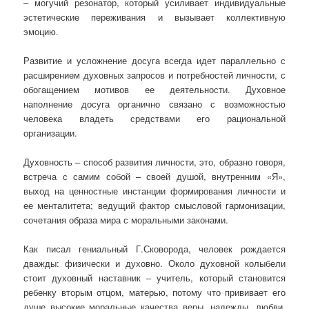
– могучий резонатор, который усиливает индивидуальные
эстетические переживания и вызывает коллективную
эмоцию.
Развитие и усложнение досуга всегда идет параллельно с
расширением духовных запросов и потребностей личности, с
обогащением мотивов ее деятельности. Духовное
наполнение досуга органично связано с возможностью
человека владеть средствами его рациональной
организации.
Духовность – способ развития личности, это, образно говоря,
встреча с самим собой – своей душой, внутренним «Я»,
выход на ценностные инстанции формирования личности и
ее менталитета; ведущий фактор смысловой гармонизации,
сочетания образа мира с моральными законами.
Как писал гениальный Г.Сковорода, человек рождается
дважды: физически и духовно. Около духовной колыбели
стоит духовный наставник – учитель, который становится
ребенку вторым отцом, матерью, потому что прививает его
душе высокие моральные качества веры, надежды, любви,