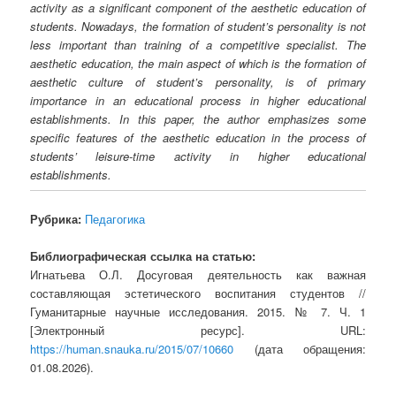
activity as a significant component of the aesthetic education of
students. Nowadays, the formation of student’s personality is not
less important than training of a competitive specialist. The
aesthetic education, the main aspect of which is the formation of
aesthetic culture of student’s personality, is of primary
importance in an educational process in higher educational
establishments. In this paper, the author emphasizes some
specific features of the aesthetic education in the process of
students’ leisure-time activity in higher educational
establishments.
Рубрика:
Педагогика
Библиографическая ссылка на статью:
Игнатьева О.Л. Досуговая деятельность как важная
составляющая эстетического воспитания студентов //
Гуманитарные научные исследования. 2015. № 7. Ч. 1
[Электронный ресурс]. URL:
https://human.snauka.ru/2015/07/10660
(дата обращения:
01.08.2026).