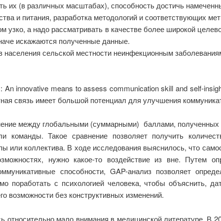
ать их (в различных масштабах), способность достичь намеченн
тва и питания, разработка методологий и соответствующих мет
 узко, а надо рассматривать в качестве более широкой целевой
наче искажаются полученные данные.
 населения сельской местности неинфекционным заболеваниям
is: An innovative means to assess communication skill and self-i
атная связь имеет большой потенциал для улучшения коммуника
нение между глобальными (суммарными) баллами, полученных о
и команды. Такое сравнение позволяет получить количест
ы или коллектива. В ходе исследования выяснилось, что самооц
зможностях, нужно какое-то воздействие из вне. Путем оп
ммуникативные способности, GAP-анализ позволяет опреде
мо поработать с психологией человека, чтобы объяснить, дат
его возможности без конструктивных изменений.
ь относительно мало внимания в медицинской литературе. В 2