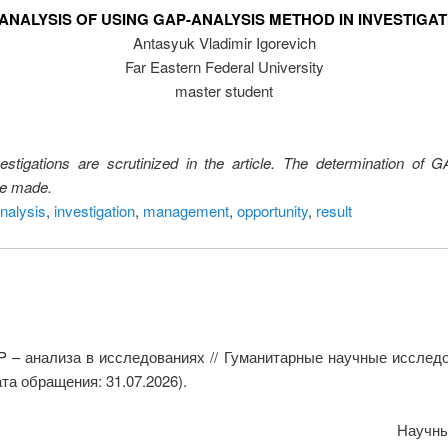
ANALYSIS OF USING GAP-ANALYSIS METHOD IN INVESTIGA
Antasyuk Vladimir Igorevich
Far Eastern Federal University
master student
tigations are scrutinized in the article. The determination of GA
re made.
nalysis
,
investigation
,
management
,
opportunity
,
result
– анализа в исследованиях // Гуманитарные научные исследов
та обращения: 31.07.2026).
Научны