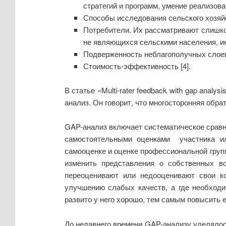
стратегий и программ, умение реализов
Способы исследования сельского хозяйс
Потребители. Их рассматривают слишком
не являющихся сельскими населения, и
Подверженность неблагополучных слоев
Стоимость‐эффективность [4].
В статье «Multi-rater feedback with gap analys
анализ. Он говорит, что многосторонняя обр
GAP-анализ включает систематическое срав
самостоятельными оценками участника ил
самооценке и оценке профессиональной групп
изменить представления о собственных во
переоценивают или недооценивают свои ко
улучшению слабых качеств, а где необходи
развито у него хорошо, тем самым повысить 
До недавнего времени GAP-анализу уделялос