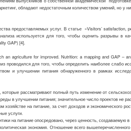
лениям выпускников о собственной академической подготовке 
ркетинг, обладают недостаточным количеством умений, но у ни
ва предоставляемых услуг. В статье «Visitors’ satisfaction, per
д анализа используется для того, чтобы оценить разрывы в к
ity GAP) [4].
h an agriculture for improved. Nutrition: a mapping and GAP – 
ализ проводился для того, чтобы определить наиболее слабо и
твом и улучшении питания обнаруженного в рамках исследо
 которые рассматривают полный путь изменение от сельскохоз
среды в улучшении питания; значительное число проектов не ра
м хозяйстве на питание, за счет доходов и экономического рос
ные услуги.
тики на питание опосредовано, через ценность, создаваемую в 
политическая экономия. Отношение всего вышеперечисленного 