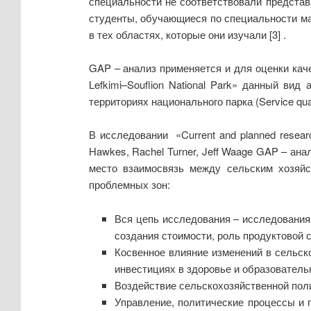
специальности не соответствовали представ
студенты, обучающиеся по специальности ма
в тех областях, которые они изучали [3] .
GAP – анализ применяется и для оценки качест
Lefkimi–Souflion National Park» данный ви
территориях национального парка (Service qual
В исследовании «Current and planned researc
Hawkes, Rachel Turner, Jeff Waage GAP – ан
место взаимосвязь между сельским хозяйс
проблемных зон:
Вся цепь исследования – исследования,
создания стоимости, роль продуктовой 
Косвенное влияние изменений в сельско
инвестициях в здоровье и образователь
Воздействие сельскохозяйственной поли
Управление, политические процессы и 