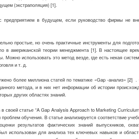
ущем (экстраполяция) [1].
 с предприятием в будущем, если руководство фирмы не вн
льно простые, но очень практичные инструменты для подготов
ло в американской теории менеджмента [1]. В настоящее вр
 Можно использовать это метод везде, где есть некая систем
говля и т. д.
жено более миллиона статей по тематике «Gap -анализ» [2] . 
анного метода, и в них нет информации об истории происхожд
торых других областях знаний.
n в своей статье “A Gap Analysis Approach to Marketing Curriculu
проблем обучения. В статье анализируется соответствие учеб
оценки результатов фактических знаний выпускников, охв
был использован для анализа тех ключевых навыков и област