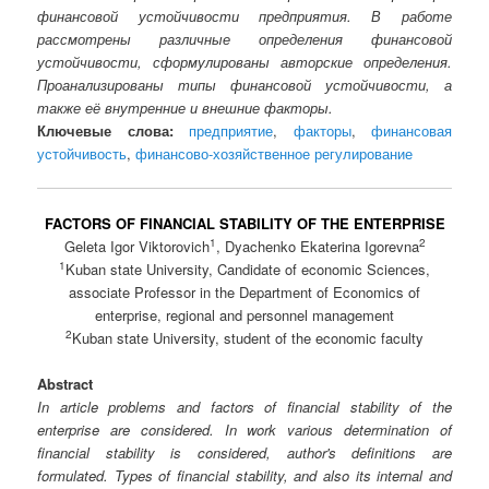
финансовой устойчивости предприятия. В работе
рассмотрены различные определения финансовой
устойчивости, сформулированы авторские определения.
Проанализированы типы финансовой устойчивости, а
также её внутренние и внешние факторы.
Ключевые слова:
предприятие
,
факторы
,
финансовая
устойчивость
,
финансово-хозяйственное регулирование
FACTORS OF FINANCIAL STABILITY OF THE ENTERPRISE
1
2
Geleta Igor Viktorovich
, Dyachenko Ekaterina Igorevna
1
Kuban state University, Candidate of economic Sciences,
associate Professor in the Department of Economics of
enterprise, regional and personnel management
2
Kuban state University, student of the economic faculty
Abstract
In article problems and factors of financial stability of the
enterprise are considered. In work various determination of
financial stability is considered, author's definitions are
formulated. Types of financial stability, and also its internal and