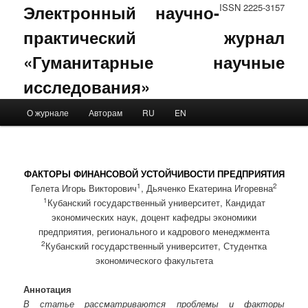
Электронный научно-
ISSN 2225-3157
практический журнал
«Гуманитарные научные
исследования»
Main menu
О журнале
Авторам
RU
EN
Skip to primary content
Skip to secondary content
ФАКТОРЫ ФИНАНСОВОЙ УСТОЙЧИВОСТИ ПРЕДПРИЯТИЯ
1
2
Гелета Игорь Викторович
, Дьяченко Екатерина Игоревна
1
Кубанский государственный университет, Кандидат
экономических наук, доцент кафедры экономики
предприятия, регионального и кадрового менеджмента
2
Кубанский государственный университет, Студентка
экономического факультета
Аннотация
В статье рассматриваются проблемы и факторы