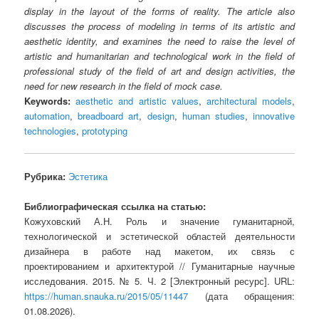
display in the layout of the forms of reality. The article also
discusses the process of modeling in terms of its artistic and
aesthetic identity, and examines the need to raise the level of
artistic and humanitarian and technological work in the field of
professional study of the field of art and design activities, the
need for new research in the field of mock case.
Keywords:
aesthetic and artistic values
,
architectural models
,
automation
,
breadboard art
,
design
,
human studies
,
innovative
technologies
,
prototyping
Рубрика:
Эстетика
Библиографическая ссылка на статью:
Кожуховский А.Н. Роль и значение гуманитарной,
технологической и эстетической областей деятельности
дизайнера в работе над макетом, их связь с
проектированием и архитектурой // Гуманитарные научные
исследования. 2015. № 5. Ч. 2 [Электронный ресурс]. URL:
https://human.snauka.ru/2015/05/11447
(дата обращения:
01.08.2026).