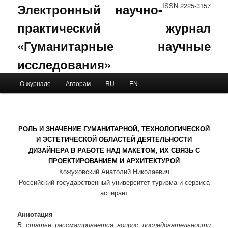
Электронный научно-
ISSN 2225-3157
практический журнал
«Гуманитарные научные
исследования»
Main menu
О журнале
Авторам
RU
EN
Skip to primary content
Skip to secondary content
РОЛЬ И ЗНАЧЕНИЕ ГУМАНИТАРНОЙ, ТЕХНОЛОГИЧЕСКОЙ
И ЭСТЕТИЧЕСКОЙ ОБЛАСТЕЙ ДЕЯТЕЛЬНОСТИ
ДИЗАЙНЕРА В РАБОТЕ НАД МАКЕТОМ, ИХ СВЯЗЬ С
ПРОЕКТИРОВАНИЕМ И АРХИТЕКТУРОЙ
Кожуховский Анатолий Николаевич
Российский государственный университет туризма и сервиса
аспирант
Аннотация
В статье рассматривается вопрос последовательности