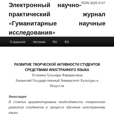
Электронный научно-
ISSN 2225-3157
практический журнал
«Гуманитарные научные
исследования»
Main menu
О журнале
Авторам
RU
EN
Skip to primary content
Skip to secondary content
РАЗВИТИЕ ТВОРЧЕСКОЙ АКТИВНОСТИ СТУДЕНТОВ
СРЕДСТВАМИ ИНОСТРАННОГО ЯЗЫКА
Устинина Гульнара Фаварисовна
Казанский Государственный Университет Культуры и
Искусств
Аннотация
В статье аргументирована необходимость творческого
развития студентов в процессе обучения иностранному
языку.