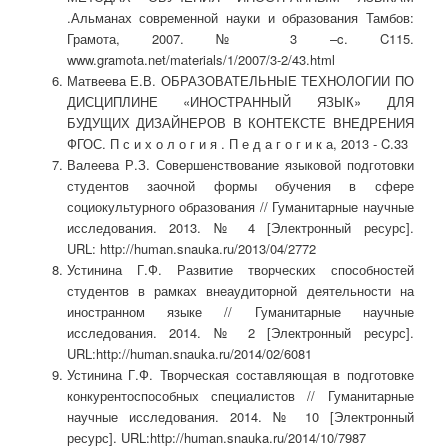
.Альманах современной науки и образования Тамбов:
Грамота, 2007. № 3 –c. C115.
www.gramota.net/materials/1/2007/3-2/43.html
Матвеева Е.В. ОБРАЗОВАТЕЛЬНЫЕ ТЕХНОЛОГИИ ПО
ДИСЦИПЛИНЕ «ИНОСТРАННЫЙ ЯЗЫК» ДЛЯ
БУДУЩИХ ДИЗАЙНЕРОВ В КОНТЕКСТЕ ВНЕДРЕНИЯ
ФГОС. П с и х о л о г и я . П е д а г о г и к а, 2013 - C.33
Валеева Р.З. Совершенствование языковой подготовки
студентов заочной формы обучения в сфере
социокультурного образования // Гуманитарные научные
исследования. 2013. № 4 [Электронный ресурс].
URL: http://human.snauka.ru/2013/04/2772
Устинина Г.Ф. Развитие творческих способностей
студентов в рамках внеаудиторной деятельности на
иностранном языке // Гуманитарные научные
исследования. 2014. № 2 [Электронный ресурс].
URL:http://human.snauka.ru/2014/02/6081
Устинина Г.Ф. Творческая составляющая в подготовке
конкурентоспособных специалистов // Гуманитарные
научные исследования. 2014. № 10 [Электронный
ресурс]. URL:http://human.snauka.ru/2014/10/7987