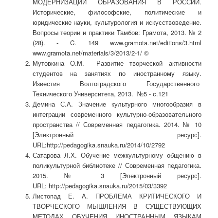
МОДЕРНИЗАЦИИ ОБРАЗОВАНИЯ В РОССИИ.
Исторические, философские, политические и
юридические науки, культурология и искусствоведение.
Вопросы теории и практики Тамбов: Грамота, 2013. № 2
(28). - C. 149 www.gramota.net/editions/3.html
www.gramota.net/materials/3/2013/2-1/ ©
Мутовкина О.М. Развитие творческой активности
студентов на занятиях по иностранному языку.
Известия Волгоградского Государственного
Технического Университета, 2013. №5 - с.121
Демина С.А. Значение культурного многообразия в
интеграции современного культурно-образовательного
пространства // Современная педагогика. 2014. № 10
[Электронный ресурс].
URL:http://pedagogika.snauka.ru/2014/10/2792
Сатарова Л.Х. Обучение межкультурному общению в
поликультурной библиотеке // Современная педагогика.
2015. № 3 [Электронный ресурс].
URL: http://pedagogika.snauka.ru/2015/03/3392
Листопад Е. А. ПРОБЛЕМА КРИТИЧЕСКОГО И
ТВОРЧЕСКОГО МЫШЛЕНИЯ В СУЩЕСТВУЮЩИХ
МЕТОДАХ ОБУЧЕНИЯ ИНОСТРАННЫМ ЯЗЫКАМ