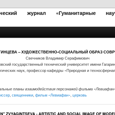
тический журнал «Гуманитарные нау
ГИНЦЕВА – ХУДОЖЕСТВЕННО-СОЦИАЛЬНЫЙ ОБРАЗ СОВ
Свечников Владимир Серафимович
вский государственный технический университет имени Гагари
гических наук, профессор кафедры «Природная и техносферна
ьные планы взаимодействия персонажей фильма «Левиафан» 
иссер
,
священники
,
фильм «Левиафан»
,
церковь
N" ZVYAGINTSEVA - ARTISTIC AND SOCIAL IMAGE OF MOD