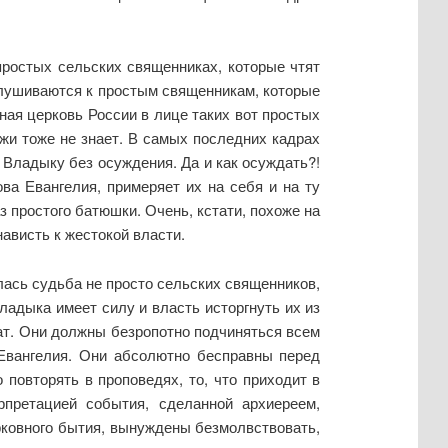
простых сельских священниках, которые чтят
слушиваются к простым священникам, которые
ная церковь России в лице таких вот простых
лжи тоже не знает. В самых последних кадрах
 Владыку без осуждения. Да и как осуждать?!
ва Евангелия, примеряет их на себя и на ту
з простого батюшки. Очень, кстати, похоже на
ависть к жестокой власти.
лась судьба не просто сельских священников,
ладыка имеет силу и власть исторгнуть их из
жат. Они должны безропотно подчиняться всем
 Евангелия. Они абсолютно бесправны перед
 повторять в проповедях, то, что приходит в
претацией события, сделанной архиереем,
рковного бытия, вынуждены безмолвствовать,