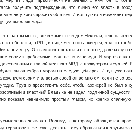
аясь получить подтверждение, что лично его власть в горо
ольше не у кого спросить об этом. И вот тут-то и возникает п
дущих выборов мэра.
 что на том месте, где веками стоял дом Николая, теперь возве
за него борется, а РПЦ в лице местного архиерея, для построй
иколаем мэру. Он сам хочет остаться в стороне, даже мэру он 
ним своими проблемами, мол, не на исповеди. И мэр изгоняет
де совещания с главой местного МВД, с прокурором и судьей, В
, будет ли он избран мэром на следующий срок. И тут уже пон
положением своим и властью своей он во многом, если не во в
 угодна. Трудно представить себе, чтобы архиерей не был в к
прозорливый и властный Владыка не видел подлинной сущности
пно показал невидимую простым глазом, но крепко спаянную
вусмысленно заявляет Вадиму, к которому обращается прост
у территории. Не гоже, дескать, тому обращаться к другим за