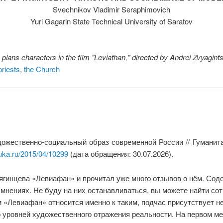
Svechnikov Vladimir Seraphimovich
Yuri Gagarin State Technical University of Saratov
s plans characters in the film "Leviathan," directed by Andrei Zvyagint
priests
,
the Church
дожественно-социальный образ современной России // Гуманита
uka.ru/2015/04/10299
(дата обращения: 30.07.2026).
ягинцева «Левиафан» и прочитал уже много отзывов о нём. Сод
нениях. Не буду на них останавливаться, вы можете найти сот
 «Левиафан» относится именно к таким, подчас присутствует не
 уровней художественного отражения реальности. На первом мес