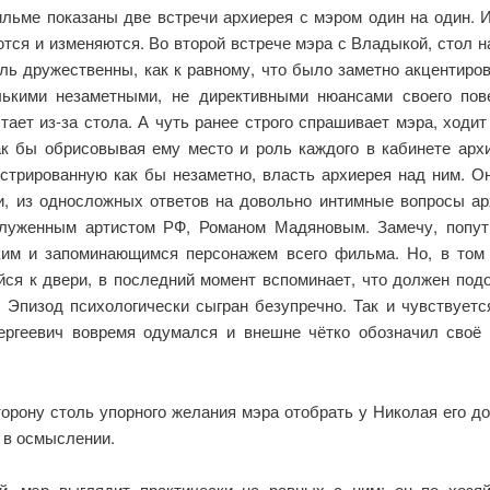
льме показаны две встречи архиерея с мэром один на один. 
я и изменяются. Во второй встрече мэра с Владыкой, стол на
оль дружественны, как к равному, что было заметно акцентиров
ькими незаметными, не директивными нюансами своего повед
тает из-за стола. А чуть ранее строго спрашивает мэра, ходит
ак бы обрисовывая ему место и роль каждого в кабинете арх
нстрированную как бы незаметно, власть архиерея над ним. Он
и, из односложных ответов на довольно интимные вопросы арх
луженным артистом РФ, Романом Мадяновым. Замечу, попутн
ким и запоминающимся персонажем всего фильма. Но, в том
йся к двери, в последний момент вспоминает, что должен под
 Эпизод психологически сыгран безупречно. Так и чувствуетс
ергеевич вовремя одумался и внешне чётко обозначил своё
орону столь упорного желания мэра отобрать у Николая его до
я в осмыслении.
й, мэр выглядит практически на равных с ним: он по хозяй