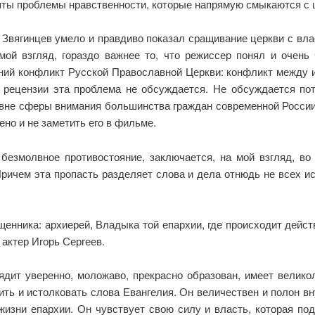
яты проблемы нравственности, которые напрямую смыкаются с
 Звягинцев умело и правдиво показал сращивание церкви с власт
ой взгляд, гораздо важнее то, что режиссер понял и очень 
ний конфликт Русской Православной Церкви: конфликт между
й рецензии эта проблема не обсуждается. Не обсуждается пот
вне сферы внимания большинства граждан современной России.
но и не заметить его в фильме.
ь безмолвное противостояние, заключается, на мой взгляд, в
ричем эта пропасть разделяет слова и дела отнюдь не всех 
нника: архиерей, Владыка той епархии, где происходит дейст
 актер Игорь Сергеев.
дит уверенно, моложаво, прекрасно образован, имеет великол
ить и истолковать слова Евангелия. Он величествен и полон в
 жизни епархии. Он чувствует свою силу и власть, которая п