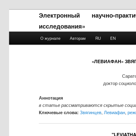
Электронный научно-прак
исследования»
Main menu
О журнале
Авторам
RU
EN
Skip to primary content
Skip to secondary content
«ЛЕВИАФАН» ЗВЯ
Сарато
доктор социоло
Аннотация
в статье рассматриваются скрытые социал
Ключевые слова:
Звягинцев
,
Левиафан
,
реж
"LEVIATHA