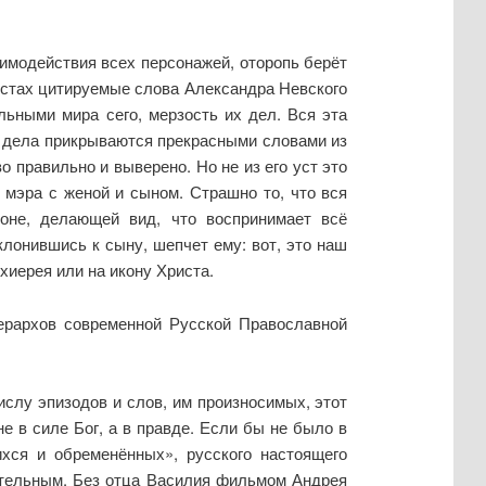
заимодействия всех персонажей, оторопь берёт
устах цитируемые слова Александра Невского
ильными мира сего, мерзость их дел. Вся эта
 дела прикрываются прекрасными словами из
 правильно и выверено. Но не из его уст это
мэра с женой и сыном. Страшно то, что вся
роне, делающей вид, что воспринимает всё
лонившись к сыну, шепчет ему: вот, это наш
рхиерея или на икону Христа.
ерархов современной Русской Православной
ислу эпизодов и слов, им произносимых, этот
е в силе Бог, а в правде. Если бы не было в
хся и обременённых», русского настоящего
ительным. Без отца Василия фильмом Андрея