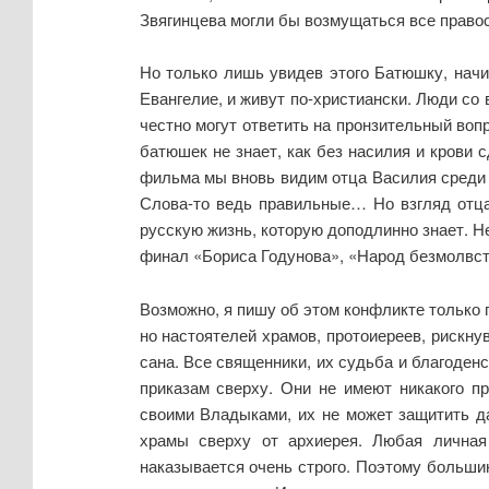
Звягинцева могли бы возмущаться все право
Но только лишь увидев этого Батюшку, начи
Евангелие, и живут по-христиански. Люди с
честно могут ответить на пронзительный воп
батюшек не знает, как без насилия и крови 
фильма мы вновь видим отца Василия среди п
Слова-то ведь правильные… Но взгляд отца 
русскую жизнь, которую доподлинно знает. Не
финал «Бориса Годунова», «Народ безмолвству
Возможно, я пишу об этом конфликте только 
но настоятелей храмов, протоиереев, рискну
сана. Все священники, их судьба и благоден
приказам сверху. Они не имеют никакого п
своими Владыками, их не может защитить даж
храмы сверху от архиерея. Любая личная
наказывается очень строго. Поэтому больши