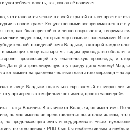
 и употребляет власть, так, как он её понимает.
ого, что становится ясным в своей скрытой от глаз простоте в
итургии в новом храме. Кощунственными воспринимаются в его 
от того, как благопристойно и чинно покрывается, творимая с
м мелким людишкам, которых мэр называет насекомыми. И эти
 убедительной, правдивой речи Владыки, в которой каждое слово
х внимающих слову пастыря мы видим руководство области, и 
 стороне, произносящей эту евангельскую проповедь, и сто
ебе. Да ещё и транслирующую эту правду дитю малому! Мэр, ск
 в этот момент направлены честные глаза этого мерзавца – на а
казал в лице Владыки тщательно скрываемый от мирян лик и
что у архиерея в этом фильме нет имени, просто «архиерей».
ка – отца Василия. В отличие от Владыки, он имеет имя. По ч
ине, но мне именно он представляется носителем истины, что н
ью, но продолжающего жить и поддерживать «всех нуждающи
артины по отношению к РПЦ был бы необъективным и неубед