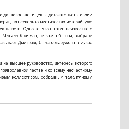
когда невольно ищешь доказательств своим
ворит, но несколько мистических историй, уже
альности. Одно то, что штатив неизвестного
р Михаил Кричман, не зная об этом, выбрали
казывает Дмитрию, была обнаружена в музее
и на высшее руководство, интересы которого
 православной пастве и ко всему несчастному
тливым коллективом, собранным талантливым