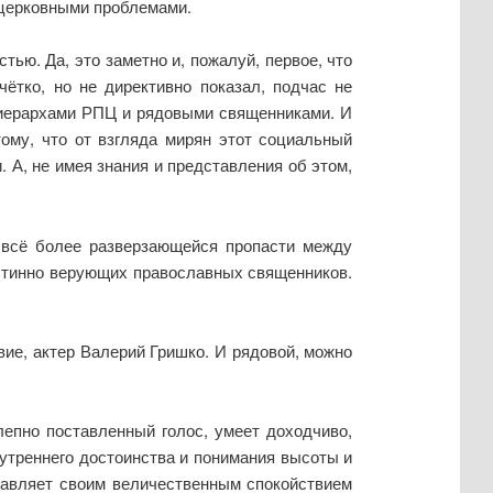
 церковными проблемами.
ью. Да, это заметно и, пожалуй, первое, что
чётко, но не директивно показал, подчас не
 иерархами РПЦ и рядовыми священниками. И
ому, что от взгляда мирян этот социальный
 А, не имея знания и представления об этом,
о всё более разверзающейся пропасти между
истинно верующих православных священников.
вие, актер Валерий Гришко. И рядовой, можно
епно поставленный голос, умеет доходчиво,
нутреннего достоинства и понимания высоты и
одавляет своим величественным спокойствием