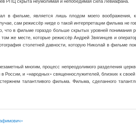
реев РПЦ скрыта неумолимая и непобедимая сила Левиафана.
вал в фильме, является лишь плодом моего воображения, 
лучае, сам режиссёр нигде о такой интерпретации фильма не го
о, что в фильме гораздо больше скрытых уровней понимания ре
 том же месте, которые режиссёр Андрей Звягинцев и операто
фотография столетней давности, которую Николай в фильме по
 незаметный многим, процесс непреодолимого разделения церкв
в России, и «народных» священнослужителей, близких к своей
, стержнем талантливого фильма. Фильма, сделанного талан
рафимович»