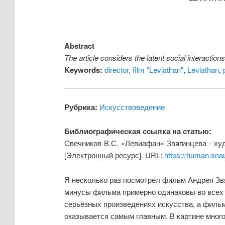
Abstract
The article considers the latent social interaction
Keywords:
director
,
film "Leviathan"
,
Leviathan
,
Рубрика:
Искусствоведение
Библиографическая ссылка на статью:
Свечников В.С. «Левиафан» Звягинцева - ху
[Электронный ресурс]. URL:
https://human.sna
Я несколько раз посмотрел фильм Андрея Зв
минусы фильма примерно одинаковы во всех м
серьёзных произведениях искусства, а фильм
оказывается самым главным. В картине много