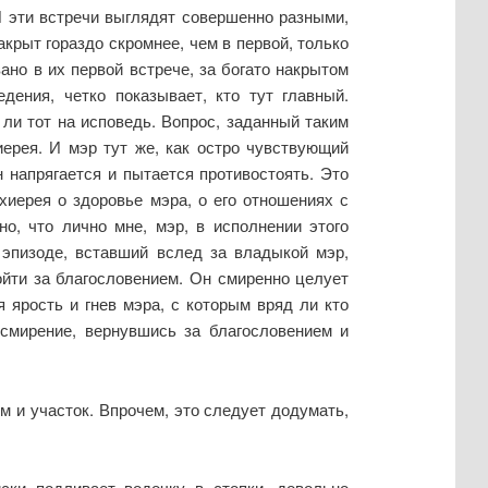
И эти встречи выглядят совершенно разными,
крыт гораздо скромнее, чем в первой, только
ано в их первой встрече, за богато накрытом
ения, четко показывает, кто тут главный.
 ли тот на исповедь. Вопрос, заданный таким
иерея. И мэр тут же, как остро чувствующий
 напрягается и пытается противостоять. Это
иерея о здоровье мэра, о его отношениях с
о, что лично мне, мэр, в исполнении этого
 эпизоде, вставший вслед за владыкой мэр,
ойти за благословением. Он смиренно целует
я ярость и гнев мэра, с которым вряд ли кто
 смирение, вернувшись за благословением и
м и участок. Впрочем, это следует додумать,
ски подливает водочку в стопки, довольно