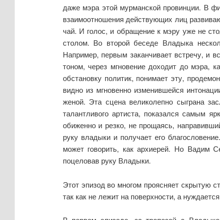
даже мэра этой мурманской провинции. В фи
взаимоотношения действующих лиц развиваютс
чай. И голос, и обращение к мэру уже не ст
столом. Во второй беседе Владыка нескол
Например, первым заканчивает встречу, и вс
тоном, через мгновение доходит до мэра, к
обстановку политик, понимает эту, продемо
видно из мгновенно изменившейся интонаци
женой. Эта сцена великолепно сыграна зас
талантливого артиста, показался самым яр
обиженно и резко, не прощаясь, направивши
руку владыки и получает его благословение.
может говорить, как архиерей. Но Вадим С
поцеловав руку Владыки.
Этот эпизод во многом проясняет скрытую ст
так как не лежит на поверхности, а нуждаетс
В первом эпизоде, за трапезой с Владыко