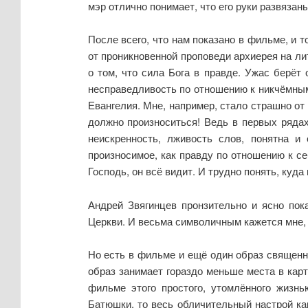
мэр отлично понимает, что его руки развязаны
После всего, что нам показано в фильме, и т
от проникновенной проповеди архиерея на л
о том, что сила Бога в правде. Ужас берёт 
несправедливость по отношению к никчёмны
Евангелия. Мне, например, стало страшно от
должно произноситься! Ведь в первых ряда
неискренность, лживость слов, понятна и
произносимое, как правду по отношению к с
Господь, он всё видит. И трудно понять, куда
Андрей Звягинцев пронзительно и ясно по
Церкви. И весьма символичным кажется мне, 
Но есть в фильме и ещё один образ священни
образ занимает гораздо меньше места в карт
фильме этого простого, утомлённого жизн
Батюшки, то весь обличительный настрой к