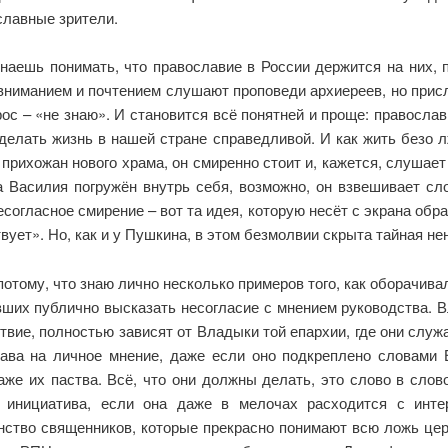
славные зрители.
наешь понимать, что православие в России держится на них, 
о вниманием и почтением слушают проповеди архиереев, но при
рос – «не знаю». И становится всё понятней и проще: православ
сделать жизнь в нашей стране справедливой. И как жить безо 
рихожан нового храма, он смиренно стоит и, кажется, слушает
Василия погружён внутрь себя, возможно, он взвешивает сло
согласное смирение – вот та идея, которую несёт с экрана обра
ет». Но, как и у Пушкина, в этом безмолвии скрыта тайная нен
потому, что знаю лично несколько примеров того, как оборачива
вших публично высказать несогласие с мнением руководства. В
ствие, полностью зависят от Владыки той епархии, где они слу
рава на личное мнение, даже если оно подкреплено словами
е их паства. Всё, что они должны делать, это слово в слово
 инициатива, если она даже в мелочах расходится с интер
нство священников, которые прекрасно понимают всю ложь це