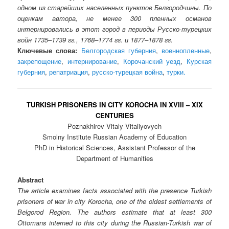
одном из старейших населенных пунктов Белгородчины. По
оценкам автора, не менее 300 пленных османов
интернировались в этот город в периоды Русско-турецких
войн 1735–1739 гг., 1768–1774 гг. и 1877–1878 гг.
Ключевые слова:
Белгородская губерния
,
военнопленные
,
закрепощение
,
интернирование
,
Корочанский уезд
,
Курская
губерния
,
репатриация
,
русско-турецкая война
,
турки.
TURKISH PRISONERS IN CITY KOROCHA IN XVIII – XIX
CENTURIES
Poznakhirev Vitaly Vitaliyovych
Smolny Institute Russian Academy of Education
PhD in Historical Sciences, Assistant Professor of the
Department of Humanities
Abstract
The article examines facts associated with the presence Turkish
prisoners of war in city Korocha, one of the oldest settlements of
Belgorod Region. The authors estimate that at least 300
Ottomans interned to this city during the Russian-Turkish war of