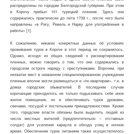
распределены по городам Белгородской губернии. При этом
в Корочу прибыл 101 турецкий пленник. Здесь они
содержались практически до лета 1739 г., после чего были
направлены «в Ригу, Ревель и Нарву для употребления в
работы» [1].
К сожалению, никаких конкретных данных об условиях
проживания турок в Короче в этот период не сохранилось.
Однако, исходя из общих сведений о расквартировании
пленных, можно говорить о том, что они содержались в
городском остроге наряду с преступниками. Впрочем, при
нехватке мест в названном специализированном учреждении
пленные вполне могли размещаться и «по квартирам», т.е. в
домах городских обывателей. В последнем случае
корочанцам приходилось не только подыскивать себе иное
жилое помещение, но и обеспечивать турок дровами,
свечами, посудой и постельными принадлежностями. Кроме
того, городские власти обязаны были выделить людей из
числа местных жителей (предпочтительно – отставных
солдат) для усиления караула и обхода улиц в ночное
время. Обеспечение турок питанием также осуществлялось