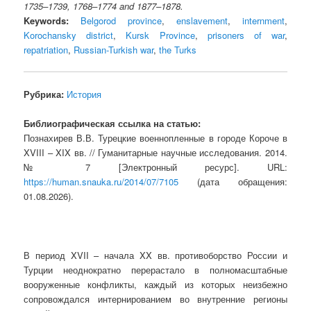
1735–1739, 1768–1774 and 1877–1878.
Keywords:
Belgorod province
,
enslavement
,
internment
,
Korochansky district
,
Kursk Province
,
prisoners of war
,
repatriation
,
Russian-Turkish war
,
the Turks
Рубрика:
История
Библиографическая ссылка на статью:
Познахирев В.В. Турецкие военнопленные в городе Короче в
XVIII – XIX вв. // Гуманитарные научные исследования. 2014.
№ 7 [Электронный ресурс]. URL:
https://human.snauka.ru/2014/07/7105
(дата обращения:
01.08.2026).
В период XVII – начала XX вв. противоборство России и
Турции неоднократно перерастало в полномасштабные
вооруженные конфликты, каждый из которых неизбежно
сопровождался интернированием во внутренние регионы