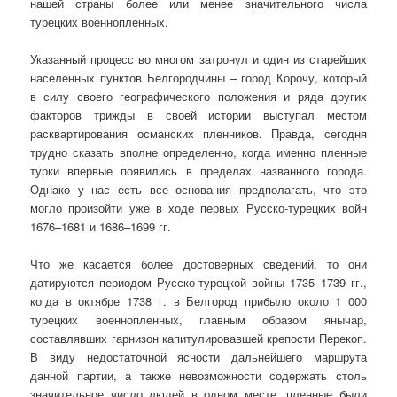
нашей страны более или менее значительного числа
турецких военнопленных.
Указанный процесс во многом затронул и один из старейших
населенных пунктов Белгородчины – город Корочу, который
в силу своего географического положения и ряда других
факторов трижды в своей истории выступал местом
расквартирования османских пленников. Правда, сегодня
трудно сказать вполне определенно, когда именно пленные
турки впервые появились в пределах названного города.
Однако у нас есть все основания предполагать, что это
могло произойти уже в ходе первых Русско-турецких войн
1676–1681 и 1686–1699 гг.
Что же касается более достоверных сведений, то они
датируются периодом Русско-турецкой войны 1735–1739 гг.,
когда в октябре 1738 г. в Белгород прибыло около 1 000
турецких военнопленных, главным образом янычар,
составлявших гарнизон капитулировавшей крепости Перекоп.
В виду недостаточной ясности дальнейшего маршрута
данной партии, а также невозможности содержать столь
значительное число людей в одном месте, пленные были