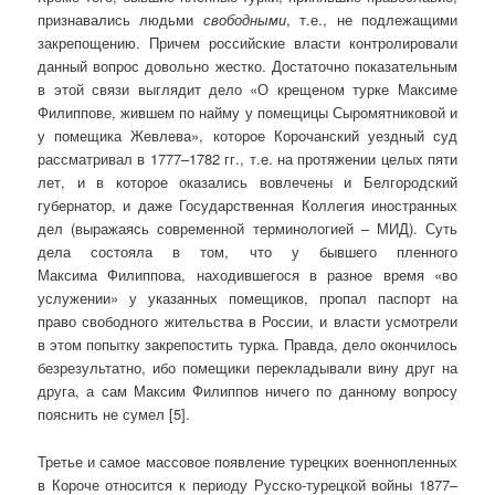
признавались людьми
свободными
, т.е., не подлежащими
закрепощению. Причем российские власти контролировали
данный вопрос довольно жестко. Достаточно показательным
в этой связи выглядит дело «О крещеном турке Максиме
Филиппове, жившем по найму у помещицы Сыромятниковой и
у помещика Жевлева», которое Корочанский уездный суд
рассматривал в 1777–1782 гг., т.е. на протяжении целых пяти
лет, и в которое оказались вовлечены и Белгородский
губернатор, и даже Государственная Коллегия иностранных
дел (выражаясь современной терминологией – МИД). Суть
дела состояла в том, что у бывшего пленного
Максима Филиппова, находившегося в разное время «во
услужении» у указанных помещиков, пропал паспорт на
право свободного жительства в России, и власти усмотрели
в этом попытку закрепостить турка. Правда, дело окончилось
безрезультатно, ибо помещики перекладывали вину друг на
друга, а сам Максим Филиппов ничего по данному вопросу
пояснить не сумел [5].
Третье и самое массовое появление турецких военнопленных
в Короче относится к периоду Русско-турецкой войны 1877–