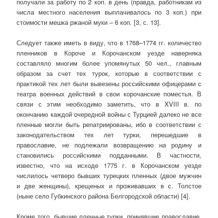
получали за работу по 2 коп. в день (правда, работникам из
числа местного населения выплачивалось по 3 коп.) при
стоимости мешка ржаной муки – 6 коп. [3, с. 13].
Следует также иметь в виду, что в 1768–1774 гг. количество
пленников в Короче и Корочанском уезде наверняка
составляло многим более упомянутых 50 чел., главным
образом за счет тех турок, которые в соответствии с
практикой тех лет были вывезены российскими офицерами с
театра военных действий в свои корочанские поместья. В
связи с этим необходимо заметить, что в XVIII в. по
окончанию каждой очередной войны с Турцией далеко не все
пленные могли быть репатриированы, ибо в соответствии с
законодательством тех лет турки, перешедшие в
православие, не подлежали возвращению на родину и
становились российскими подданными. В частности,
известно, что на исходе 1775 г. в Корочанском уезде
числилось четверо бывших турецких пленных (двое мужчин
и две женщины), крещеных и проживавших в с. Толстое
(ныне село Губкинского района Белгородской области) [4].
Кроме того, бывшие пленные турки, принявшие православие,