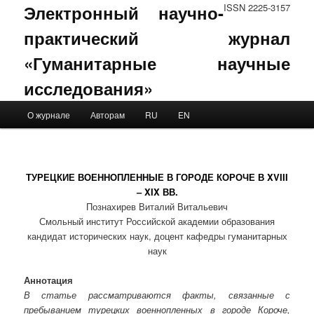
Электронный научно-
ISSN 2225-3157
практический журнал
«Гуманитарные научные
исследования»
Main menu
О журнале
Авторам
RU
EN
Skip to primary content
Skip to secondary content
ТУРЕЦКИЕ ВОЕННОПЛЕННЫЕ В ГОРОДЕ КОРОЧЕ В XVIII
– XIX ВВ.
Познахирев Виталий Витальевич
Смольный институт Российской академии образования
кандидат исторических наук, доцент кафедры гуманитарных
наук
Аннотация
В статье рассматриваются факты, связанные с
пребыванием турецких военнопленных в городе Короче,