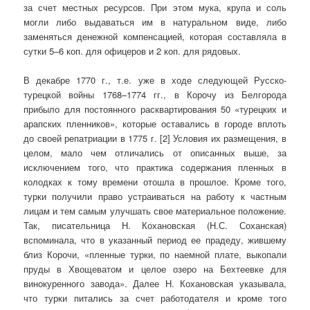
за счет местных ресурсов. При этом мука, крупа и соль
могли либо выдаваться им в натуральном виде, либо
заменяться денежной компенсацией, которая составляла в
сутки 5–6 коп. для офицеров и 2 коп. для рядовых.
В декабре 1770 г., т.е. уже в ходе следующей Русско-
турецкой войны 1768–1774 гг., в Корочу из Белгорода
прибыло для постоянного расквартирования 50 «турецких и
арапских пленников», которые оставались в городе вплоть
до своей репатриации в 1775 г. [2] Условия их размещения, в
целом, мало чем отличались от описанных выше, за
исключением того, что практика содержания пленных в
колодках к тому времени отошла в прошлое. Кроме того,
турки получили право устраиваться на работу к частным
лицам и тем самым улучшать свое материальное положение.
Так, писательница Н. Кохановская (Н.С. Соханская)
вспоминала, что в указанный период ее прадеду, жившему
близ Корочи, «пленные турки, по наемной плате, выкопали
пруды в Хвощеватом и целое озеро на Бехтеевке для
винокуренного завода». Далее Н. Кохановская указывала,
что турки питались за счет работодателя и кроме того