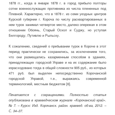
1878 гг., когда в январе 1878 г. в город прибыло полторы
сотни военнослужащих противника из числа плененных под
Плевной. Характерно, что в 1878 г. из семи уездных центров
Курской губернии г. Короча по числу расквартированных в
нем турок занимал четвертое место, далеко опережая в этом
отношении Обоянь, Старый Оскол и Суджу, но уступая
Белгороду, Путивлю и Рыльску.
К сожалению, сведений о пребывании турок в Короче в этот
период практически не сохранились, за исключением того,
что они размещались казарменным способом в зданиях,
принадлежащих городской Управе и на их содержание было
израсходовано тогда в общей сложности 905 руб., из которых
471 руб. был выделен непосредственно Корочанской
городской Управой, т.е., выражаясь современной
терминологией, местным бюджетом [6].
Печатается с сокращениями. Полностью статья
опубликована в краеведческом журнале «Корочанский край».
№ 7. – Курск: Изд. Корочанск. район. краевед. об-ва, 2012. –
С. 34–37.