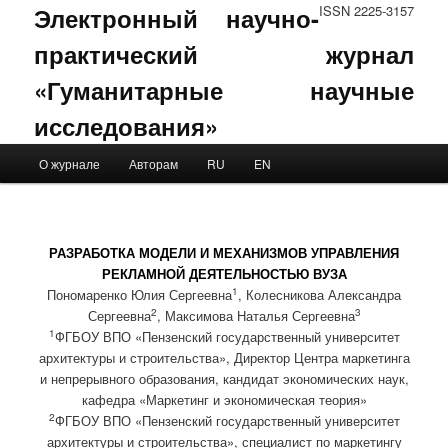
Электронный научно-
ISSN 2225-3157
практический журнал
«Гуманитарные научные
исследования»
Main menu
О журнале
Авторам
RU
EN
Skip to primary content
Skip to secondary content
РАЗРАБОТКА МОДЕЛИ И МЕХАНИЗМОВ УПРАВЛЕНИЯ
РЕКЛАМНОЙ ДЕЯТЕЛЬНОСТЬЮ ВУЗА
1
Пономаренко Юлия Сергеевна
, Колесникова Александра
2
3
Сергеевна
, Максимова Наталья Сергеевна
1
ФГБОУ ВПО «Пензенский государственный университет
архитектуры и строительства», Директор Центра маркетинга
и непрерывного образования, кандидат экономических наук,
кафедра «Маркетинг и экономическая теория»
2
ФГБОУ ВПО «Пензенский государственный университет
архитектуры и строительства», специалист по маркетингу