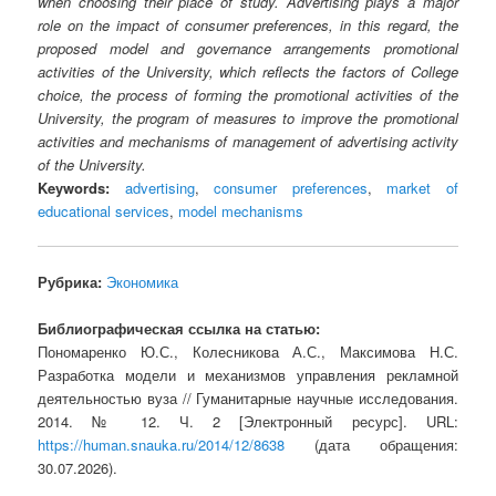
when choosing their place of study. Advertising plays a major
role on the impact of consumer preferences, in this regard, the
proposed model and governance arrangements promotional
activities of the University, which reflects the factors of College
choice, the process of forming the promotional activities of the
University, the program of measures to improve the promotional
activities and mechanisms of management of advertising activity
of the University.
Keywords:
advertising
,
consumer preferences
,
market of
educational services
,
model mechanisms
Рубрика:
Экономика
Библиографическая ссылка на статью:
Пономаренко Ю.С., Колесникова А.С., Максимова Н.С.
Разработка модели и механизмов управления рекламной
деятельностью вуза // Гуманитарные научные исследования.
2014. № 12. Ч. 2 [Электронный ресурс]. URL:
https://human.snauka.ru/2014/12/8638
(дата обращения:
30.07.2026).