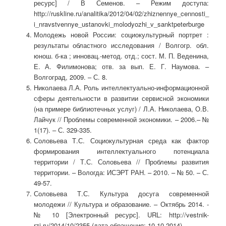
ресурс] / В Семенов. – Режим доступа:
http://ruskline.ru/analitika/2012/04/02/zhiznennye_cennosti_
i_nravstvennye_ustanovki_molodyozhi_v_sanktpeterburge
Молодежь новой России: социокультурный портрет :
результаты областного исследования / Волгогр. обл.
юнош. б-ка ; инновац.-метод. отд.; сост. М. П. Веденина,
Е. А. Филимонова; отв. за вып. Е. Г. Наумова. –
Волгоград, 2009. – С. 8.
Николаева Л.А. Роль интеллектуально-информационной
сферы деятельности в развитии сервисной экономики
(на примере библиотечных услуг) / Л.А. Николаева, О.В.
Лайчук // Проблемы современной экономики. – 2006.– №
1(17). – С. 329-335.
Соловьева Т.С. Социокультурная среда как фактор
формирования интеллектуального потенциала
территории / Т.С. Соловьева // Проблемы развития
территории. – Вологда: ИСЭРТ РАН. – 2010. – № 50. – С.
49-57.
Соловьева Т.С. Культура досуга современной
молодежи // Культура и образование. – Октябрь 2014. -
№ 10 [Электронный ресурс]. URL: http://vestnik-
rzi.ru/2014/10/2355 (дата обращения: 10.10.2014).