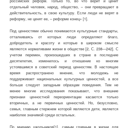
российских реформ. Только то, во что верит и ценит
отдельный человек, народ, общество, – они превращают в
действительность, в свою культуру. Если люди не верят в
реформу, не ценят ее, – реформе конец» [1].
Под ценностями обычно понимаются культурные стандарты,
отталкиваясь от которых люди определяют благо,
добродетель и красоту и которые в широком смысле
являются нормативами жизни в обществе [2, С. 238—242]. С
учетом перемен, произошедших в стране в последние
десятилетия, изменилось и отношение ко многим
устоявшимся в советский период ценностям. В настоящее
время распространено мнение, что молодежь не
поддерживает национальных культурных ценностей, а все
больше следует западным образцам поведения. Тем не
менее многие исследования показывают, что внешние
признаки ценностной переориентации касаются только
вторичных, а не первичных ценностей. Но, безусловно,
семья, главным стержнем которой являются дети, является
наиболее значимой среди остальных.
По мнению школьников[1], самым главным в жизни для