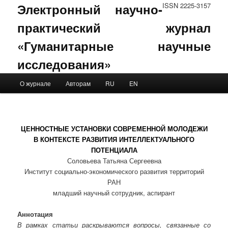
Электронный научно-
ISSN 2225-3157
практический журнал
«Гуманитарные научные
исследования»
Main menu
О журнале
Авторам
RU
EN
Skip to primary content
Skip to secondary content
ЦЕННОСТНЫЕ УСТАНОВКИ СОВРЕМЕННОЙ МОЛОДЕЖИ
В КОНТЕКСТЕ РАЗВИТИЯ ИНТЕЛЛЕКТУАЛЬНОГО
ПОТЕНЦИАЛА
Соловьева Татьяна Сергеевна
Институт социально-экономического развития территорий
РАН
младший научный сотрудник, аспирант
Аннотация
В рамках статьи раскрываются вопросы, связанные со