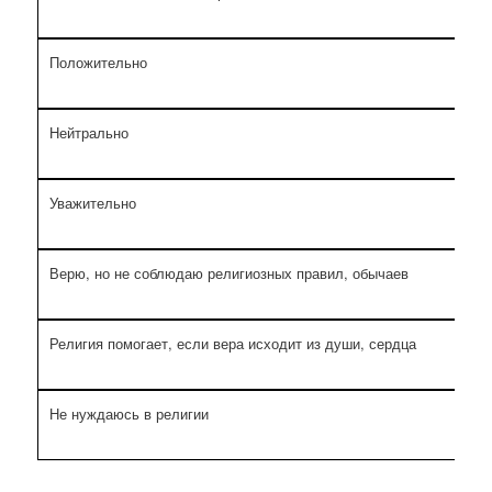
Положительно
4
Нейтрально
3
Уважительно
4
Верю, но не соблюдаю религиозных правил, обычаев
3
Религия помогает, если вера исходит из души, сердца
1
Не нуждаюсь в религии
1