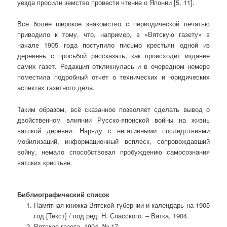
уезда просили земство провести чтение о Японии [5, 11].
Всё более широкое знакомство с периодической печатью
приводило к тому, что, например, в «Вятскую газету» в
начале 1905 года поступило письмо крестьян одной из
деревень с просьбой рассказать, как происходит издание
самих газет. Редакция откликнулась и в очередном номере
поместила подробный отчёт о технических и юридических
аспектах газетного дела.
Таким образом, всё сказанное позволяет сделать вывод о
двойственном влиянии Русско-японской войны на жизнь
вятской деревни. Наряду с негативными последствиями
мобилизаций, информационный всплеск, сопровождавший
войну, немало способствовал пробуждению самосознания
вятских крестьян.
Библиографический список
Памятная книжка Вятской губернии и календарь на 1905
год [Текст] / под ред. Н. Спасского. – Вятка, 1904.
Вятская газета. 1904. № 17.