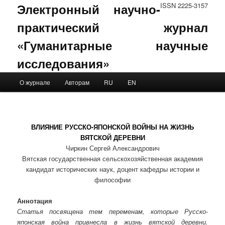
Электронный научно-
ISSN 2225-3157
практический журнал
«Гуманитарные научные
исследования»
Main menu
О журнале
Авторам
RU
EN
Skip to primary content
Skip to secondary content
ВЛИЯНИЕ РУССКО-ЯПОНСКОЙ ВОЙНЫ НА ЖИЗНЬ
ВЯТСКОЙ ДЕРЕВНИ
Чиркин Сергей Александрович
Вятская государственная сельскохозяйственная академия
кандидат исторических наук, доцент кафедры истории и
философии
Аннотация
Статья посвящена тем переменам, которые Русско-
японская война привнесла в жизнь вятской деревни.