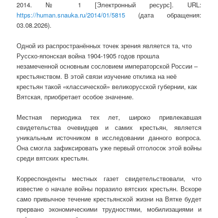
2014. № 1 [Электронный ресурс]. URL:
https://human.snauka.ru/2014/01/5815
(дата обращения:
03.08.2026).
Одной из распространённых точек зрения является та, что
Русско-японская война 1904-1905 годов прошла
незамеченной основным сословием императорской России –
крестьянством. В этой связи изучение отклика на неё
крестьян такой «классической» великорусской губернии, как
Вятская, приобретает особое значение.
Местная периодика тех лет, широко привлекавшая
свидетельства очевидцев и самих крестьян, является
уникальным источником в исследовании данного вопроса.
Она смогла зафиксировать уже первый отголосок этой войны
среди вятских крестьян.
Корреспонденты местных газет свидетельствовали, что
известие о начале войны поразило вятских крестьян. Вскоре
само привычное течение крестьянской жизни на Вятке будет
прервано экономическими трудностями, мобилизациями и