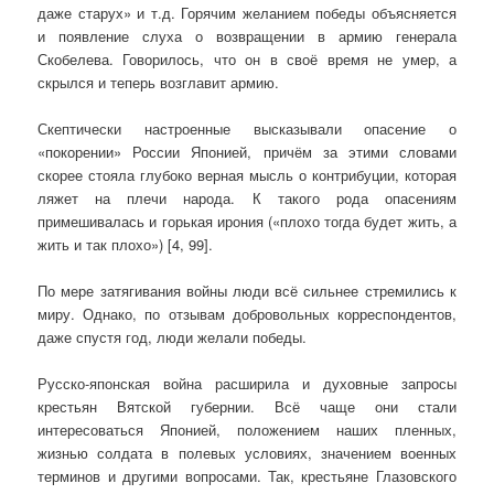
даже старух» и т.д. Горячим желанием победы объясняется
и появление слуха о возвращении в армию генерала
Скобелева. Говорилось, что он в своё время не умер, а
скрылся и теперь возглавит армию.
Скептически настроенные высказывали опасение о
«покорении» России Японией, причём за этими словами
скорее стояла глубоко верная мысль о контрибуции, которая
ляжет на плечи народа. К такого рода опасениям
примешивалась и горькая ирония («плохо тогда будет жить, а
жить и так плохо») [4, 99].
По мере затягивания войны люди всё сильнее стремились к
миру. Однако, по отзывам добровольных корреспондентов,
даже спустя год, люди желали победы.
Русско-японская война расширила и духовные запросы
крестьян Вятской губернии. Всё чаще они стали
интересоваться Японией, положением наших пленных,
жизнью солдата в полевых условиях, значением военных
терминов и другими вопросами. Так, крестьяне Глазовского