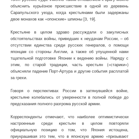
объяснить курьёзное происшествие в одной из деревень
Сарапульского уезда, когда крестьянами были задержаны
двое монахов как «опонские» шпионы [3, 19].
Крестьяне в целом здраво рассуждали о закулисных
обстоятельствах войны, приведших к неудачам России, – об
отсутствии единства среди русских генералов, о помощи
японцам со стороны Англии, а также об упущенной нами
тщательной подготовке Японии к ведению войны. Наряду с
этим, по старой традиции, часть крестьян («старики»)
объясняли падение Порт-Артура и другие события расплатой
за грехи.
Говоря о перспективах России в затянувшейся войне,
крестьяне колебались от уверенности в полной победе до
предсказания полного разгрома русской армии.
Корреспонденты отмечают, что наиболее оптимистически
настроенные среди крестьян в целом повторяли
официальную позицию о том, что Япония истощена,
приукрашивая это тем, что в японскую армию «призывают