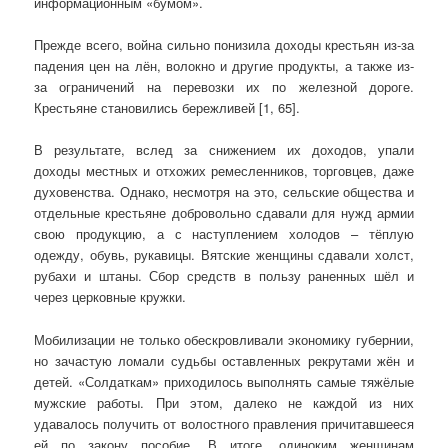
информационным «бумом».
Прежде всего, война сильно понизила доходы крестьян из-за
падения цен на лён, волокно и другие продукты, а также из-
за ограничений на перевозки их по железной дороге.
Крестьяне становились бережливей [1, 65].
В результате, вслед за снижением их доходов, упали
доходы местных и отхожих ремесленников, торговцев, даже
духовенства. Однако, несмотря на это, сельские общества и
отдельные крестьяне добровольно сдавали для нужд армии
свою продукцию, а с наступлением холодов – тёплую
одежду, обувь, рукавицы. Вятские женщины сдавали холст,
рубахи и штаны. Сбор средств в пользу раненных шёл и
через церковные кружки.
Мобилизации не только обескровливали экономику губернии,
но зачастую ломали судьбы оставленных рекрутами жён и
детей. «Солдаткам» приходилось выполнять самые тяжёлые
мужские работы. При этом, далеко не каждой из них
удавалось получить от волостного правления причитавшееся
ей по закону пособие. В итоге, одиноким женщинам