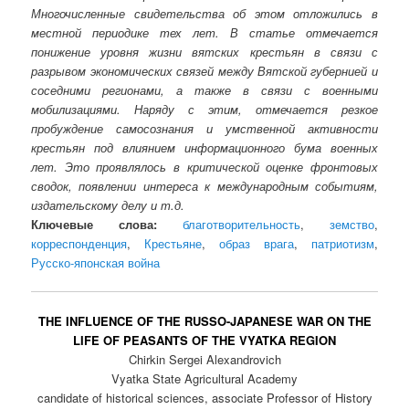
Многочисленные свидетельства об этом отложились в
местной периодике тех лет. В статье отмечается
понижение уровня жизни вятских крестьян в связи с
разрывом экономических связей между Вятской губернией и
соседними регионами, а также в связи с военными
мобилизациями. Наряду с этим, отмечается резкое
пробуждение самосознания и умственной активности
крестьян под влиянием информационного бума военных
лет. Это проявлялось в критической оценке фронтовых
сводок, появлении интереса к международным событиям,
издательскому делу и т.д.
Ключевые слова:
благотворительность
,
земство
,
корреспонденция
,
Крестьяне
,
образ врага
,
патриотизм
,
Русско-японская война
THE INFLUENCE OF THE RUSSO-JAPANESE WAR ON THE
LIFE OF PEASANTS OF THE VYATKA REGION
Chirkin Sergei Alexandrovich
Vyatka State Agricultural Academy
candidate of historical sciences, associate Professor of History