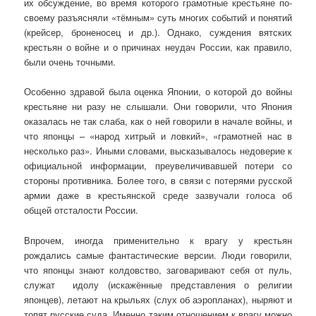
их обсуждение, во время которого грамотные крестьяне по-
своему разъясняли «тёмным» суть многих событий и понятий
(крейсер, броненосец и др.). Однако, суждения вятских
крестьян о войне и о причинах неудач России, как правило,
были очень точными.
Особенно здравой была оценка Японии, о которой до войны
крестьяне ни разу не слышали. Они говорили, что Япония
оказалась не так слаба, как о ней говорили в начале войны, и
что японцы – «народ хитрый и ловкий», «грамотней нас в
несколько раз». Иными словами, высказывалось недоверие к
официальной информации, преувеличивавшей потери со
стороны противника. Более того, в связи с потерями русской
армии даже в крестьянской среде зазвучали голоса об
общей отсталости России.
Впрочем, иногда применительно к врагу у крестьян
рождались самые фантастические версии. Люди говорили,
что японцы знают колдовство, заговаривают себя от пуль,
служат идолу (искажённые представления о религии
японцев), летают на крыльях (слух об аэропланах), ныряют и
топят русские суда. Именно таким отношением к врагу можно