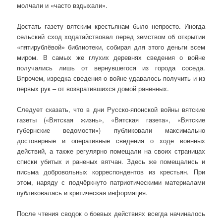
молчали и «часто вздыхали».
Достать газету вятским крестьянам было непросто. Иногда
сельский сход ходатайствовал перед земством об открытии
«пятирублёвой» библиотеки, собирая для этого деньги всем
миром. В самых же глухих деревнях сведения о войне
получались лишь от вернувшегося из города соседа.
Впрочем, изредка сведения о войне удавалось получить и из
первых рук – от возвратившихся домой раненных.
Следует сказать, что в дни Русско-японской войны вятские
газеты («Вятская жизнь», «Вятская газета», «Вятские
губернские ведомости») публиковали максимально
достоверные и оперативные сведения о ходе военных
действий, а также регулярно помещали на своих страницах
списки убитых и раненых вятчан. Здесь же помещались и
письма добровольных корреспондентов из крестьян. При
этом, наряду с подчёркнуто патриотическими материалами
публиковалась и критическая информация.
После чтения сводок о боевых действиях всегда начиналось