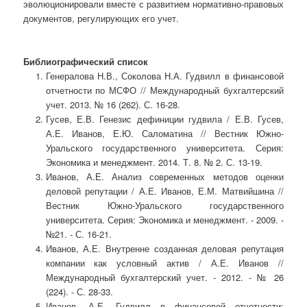
эволюционировали вместе с развитием нормативно-правовых
документов, регулирующих его учет.
Библиографический список
Генералова Н.В., Соколова Н.А. Гудвилл в финансовой
отчетности по МСФО // Международный бухгалтерский
учет. 2013. № 16 (262). С. 16-28.
Гусев, Е.В. Генезис дефиниции гудвила / Е.В. Гусев,
А.Е. Иванов, Е.Ю. Саломатина // Вестник Южно-
Уральского государственного университета. Серия:
Экономика и менеджмент. 2014. Т. 8. № 2. С. 13-19.
Иванов, А.Е. Анализ современных методов оценки
деловой репутации / А.Е. Иванов, Е.М. Матвийшина //
Вестник Южно-Уральского государственного
университета. Серия: Экономика и менеджмент. - 2009. -
№21. - С. 16-21.
Иванов, А.Е. Внутренне созданная деловая репутация
компании как условный актив / А.Е. Иванов //
Международный бухгалтерский учет. - 2012. - № 26
(224). - С. 28-33.
Иванов, А.Е. Гудвилл в финансовой отчетности: