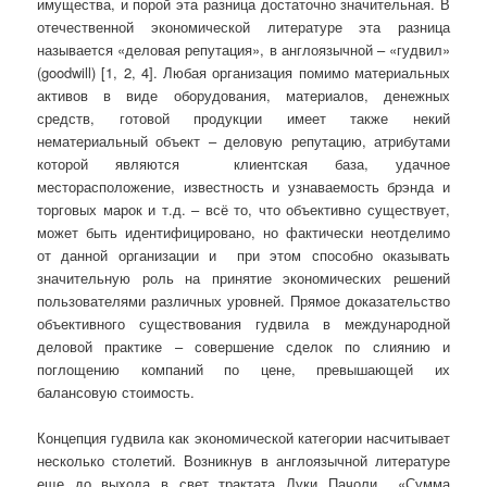
имущества, и порой эта разница достаточно значительная. В
отечественной экономической литературе эта разница
называется «деловая репутация», в англоязычной – «гудвил»
(goodwill) [1, 2, 4]. Любая организация помимо материальных
активов в виде оборудования, материалов, денежных
средств, готовой продукции имеет также некий
нематериальный объект – деловую репутацию, атрибутами
которой являются клиентская база, удачное
месторасположение, известность и узнаваемость брэнда и
торговых марок и т.д. – всё то, что объективно существует,
может быть идентифицировано, но фактически неотделимо
от данной организации и при этом способно оказывать
значительную роль на принятие экономических решений
пользователями различных уровней. Прямое доказательство
объективного существования гудвила в международной
деловой практике – совершение сделок по слиянию и
поглощению компаний по цене, превышающей их
балансовую стоимость.
Концепция гудвила как экономической категории насчитывает
несколько столетий. Возникнув в англоязычной литературе
еще до выхода в свет трактата Луки Пачоли «Сумма