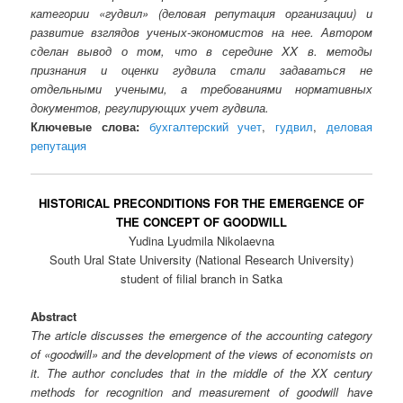
категории «гудвил» (деловая репутация организации) и
развитие взглядов ученых-экономистов на нее. Автором
сделан вывод о том, что в середине XX в. методы
признания и оценки гудвила стали задаваться не
отдельными учеными, а требованиями нормативных
документов, регулирующих учет гудвила.
Ключевые слова:
бухгалтерский учет
,
гудвил
,
деловая
репутация
HISTORICAL PRECONDITIONS FOR THE EMERGENCE OF
THE CONCEPT OF GOODWILL
Yudina Lyudmila Nikolaevna
South Ural State University (National Research University)
student of filial branch in Satka
Abstract
The article discusses the emergence of the accounting category
of «goodwill» and the development of the views of economists on
it. The author concludes that in the middle of the XX century
methods for recognition and measurement of goodwill have