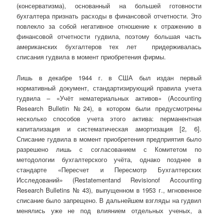
(консерватизма), основанный на большей готовности
бухгалтера признать расходы в финансовой отчетности. Это
повлекло за собой негативное отношение к отражению в
финансовой отчетности гудвила, поэтому большая часть
американских бухгалтеров тех лет придерживалась
списания гудвила в момент приобретения фирмы.
Лишь в декабре 1944 г. в США был издан первый
нормативный документ, стандартизирующий правила учета
гудвила – «Учёт нематериальных активов» (Accounting
Research Bulletin №24), в котором были предусмотрены
несколько способов учета этого актива: перманентная
капитализация и систематическая амортизация [2, 6].
Списание гудвила в момент приобретения предприятия было
разрешено лишь с согласованием с Комитетом по
методологии бухгалтерского учёта, однако позднее в
стандарте «Пересчет и Пересмотр Бухгалтерских
Исследований» (Restatementand Revisionof Accounting
Research Bulletins № 43), выпущенном в 1953 г., мгновенное
списание было запрещено. В дальнейшем взгляды на гудвил
менялись уже не под влиянием отдельных ученых, а