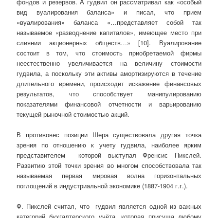
фондов и резервов. А гудвил он рассматривал как «особый
вид вуалирования баланса» и писал, что прием
«вуалирования» баланса «…представляет собой так
называемое «разводнение капиталов», имеющее место при
слиянии акционерных обществ…» [10]. Вуалирование
состоит в том, что стоимость приобретаемой фирмы
неестественно увеличивается на величину стоимости
гудвила, а поскольку эти активы амортизируются в течение
длительного времени, происходит искажение финансовых
результатов, что способствует манипулированию
показателями финансовой отчетности и варьированию
текущей рыночной стоимостью акций.
В противовес позиции Шера существовала другая точка
зрения по отношению к учету гудвила, наиболее ярким
представителем которой выступал Френсис Пикслей.
Развитию этой точки зрения во многом способствовала так
называемая первая мировая волна горизонтальных
поглощений в индустриальной экономике (1887-1904 г.г.).
Ф. Пикслей считал, что гудвил является одной из важных
категорий бухгалтерского учёта, которая присуща любому