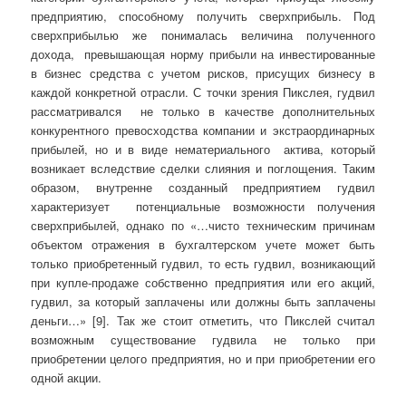
предприятию, способному получить сверхприбыль. Под
сверхприбылью же понималась величина полученного
дохода, превышающая норму прибыли на инвестированные
в бизнес средства с учетом рисков, присущих бизнесу в
каждой конкретной отрасли. С точки зрения Пикслея, гудвил
рассматривался не только в качестве дополнительных
конкурентного превосходства компании и экстраординарных
прибылей, но и в виде нематериального актива, который
возникает вследствие сделки слияния и поглощения. Таким
образом, внутренне созданный предприятием гудвил
характеризует потенциальные возможности получения
сверхприбылей, однако по «…чисто техническим причинам
объектом отражения в бухгалтерском учете может быть
только приобретенный гудвил, то есть гудвил, возникающий
при купле-продаже собственно предприятия или его акций,
гудвил, за который заплачены или должны быть заплачены
деньги…» [9]. Так же стоит отметить, что Пикслей считал
возможным существование гудвила не только при
приобретении целого предприятия, но и при приобретении его
одной акции.