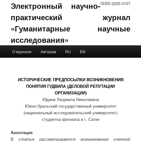
Электронный научно-
ISSN 2225-3157
практический журнал
«Гуманитарные научные
исследования»
Main menu
О журнале
Авторам
RU
EN
Skip to primary content
Skip to secondary content
ИСТОРИЧЕСКИЕ ПРЕДПОСЫЛКИ ВОЗНИКНОВЕНИЯ
ПОНЯТИЯ ГУДВИЛА (ДЕЛОВОЙ РЕПУТАЦИИ
ОРГАНИЗАЦИИ)
Юдина Людмила Николаевна
Южно-Уральский государственный университет
(национальный исследовательский университет)
студентка филиала в г. Сатке
Аннотация
В статье рассматривается возникновение учетной