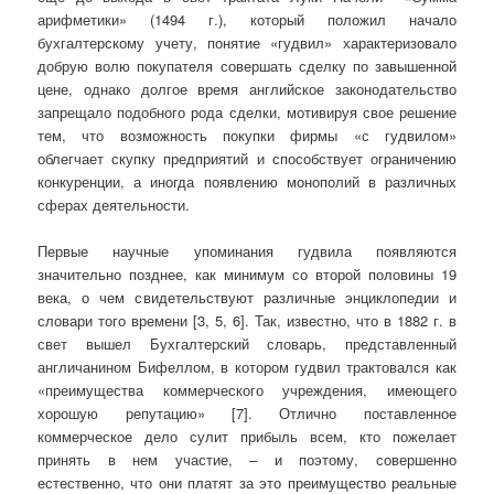
арифметики» (1494 г.), который положил начало
бухгалтерскому учету, понятие «гудвил» характеризовало
добрую волю покупателя совершать сделку по завышенной
цене, однако долгое время английское законодательство
запрещало подобного рода сделки, мотивируя свое решение
тем, что возможность покупки фирмы «с гудвилом»
облегчает скупку предприятий и способствует ограничению
конкуренции, а иногда появлению монополий в различных
сферах деятельности.
Первые научные упоминания гудвила появляются
значительно позднее, как минимум со второй половины 19
века, о чем свидетельствуют различные энциклопедии и
словари того времени [3, 5, 6]. Так, известно, что в 1882 г. в
свет вышел Бухгалтерский словарь, представленный
англичанином Бифеллом, в котором гудвил трактовался как
«преимущества коммерческого учреждения, имеющего
хорошую репутацию» [7]. Отлично поставленное
коммерческое дело сулит прибыль всем, кто пожелает
принять в нем участие, – и поэтому, совершенно
естественно, что они платят за это преимущество реальные