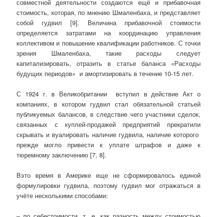
совместной деятельности создаются ещё и прибавочная
стоимость, которая, по мнению Шмаленбаха, и представляет
собой гудвил [9]. Величина прибавочной стоимости
определяется затратами на координацию управления
коллективом и повышение квалификации работников. С точки
зрения Шмаленбаха, такие расходы следует
капитализировать, отразить в статье баланса «Расходы
будущих периодов» и амортизировать в течение 10-15 лет.
С 1924 г. в Великобритании вступил в действие Акт о
компаниях, в котором гудвил стал обязательной статьей
публикуемых балансов, в следствие чего участники сделок,
связанных с куплей-продажей предприятий прекратили
скрывать и вуалировать наличие гудвила, наличие которого
прежде могло привести к уплате штрафов и даже к
тюремному заключению [7, 8].
Bэто время в Америке еще не сформировалось единой
формулировки гудвила, поэтому гудвил мог отражаться в
учёте несколькими способами:
– по себестоимости, т. е. как разность между стоимостью