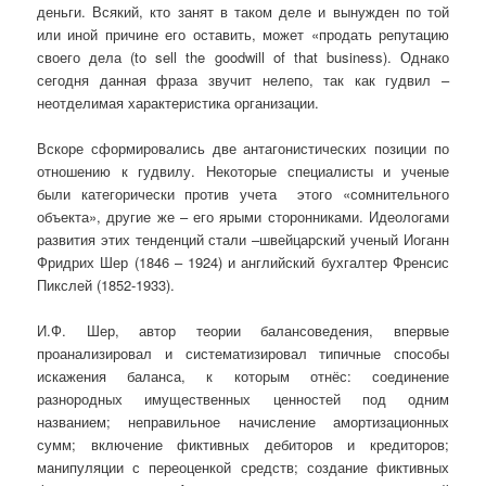
деньги. Всякий, кто занят в таком деле и вынужден по той
или иной причине его оставить, может «продать репутацию
своего дела (to sell the goodwill of that business). Однако
сегодня данная фраза звучит нелепо, так как гудвил –
неотделимая характеристика организации.
Вскоре сформировались две антагонистических позиции по
отношению к гудвилу. Некоторые специалисты и ученые
были категорически против учета этого «сомнительного
объекта», другие же – его ярыми сторонниками. Идеологами
развития этих тенденций стали –швейцарский ученый Иоганн
Фридрих Шер (1846 – 1924) и английский бухгалтер Френсис
Пикслей (1852-1933).
И.Ф. Шер, автор теории балансоведения, впервые
проанализировал и систематизировал типичные способы
искажения баланса, к которым отнёс: соединение
разнородных имущественных ценностей под одним
названием; неправильное начисление амортизационных
сумм; включение фиктивных дебиторов и кредиторов;
манипуляции с переоценкой средств; создание фиктивных