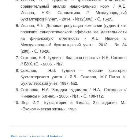
сравнительный анализ национальных норм / А.Е.
Иванов, Е.Ю. Саломатина // Международный
бухгалтерский учет. - 2014. - №12(306). - С. 16-25.
Иванов, А.Е. Деловая репутация компании (гудвил) как
проекция синергетического эффекта ее деятельности
на финансовую отчетность / А.Е. Иванов //
Международный бухгалтерский учет. - 2012. - № 34
(280). - С. 18-26.
Соколов, Я.В. Гудвил – большая новость / Я.В. Соколов
// БУХ.1С. - 2005. - №7.
Соколов, Я.В. Гудвил – «новая» категория
бухгалтерского учета / Я.В. Соколов, М.Л.Пятов //
Бухгалтерский учет, 1997, №2.
Соколова, Н.А. Загадки гудвилла / Н.А. Соколова //
Финансы и бизнес. - 2005. - №1. - С. 108-112.
Шер, И.Ф. Бухгалтерия и баланс. 2-е издание. М.:
«Экономическая жизнь», 1925.
Все статьи автора «Updater»