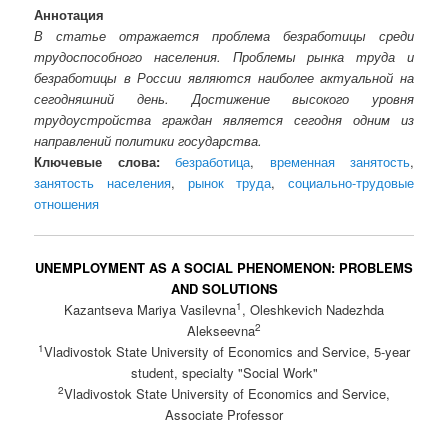
Аннотация
В статье отражается проблема безработицы среди
трудоспособного населения. Проблемы рынка труда и
безработицы в России являются наиболее актуальной на
сегодняшний день. Достижение высокого уровня
трудоустройства граждан является сегодня одним из
направлений политики государства.
Ключевые слова:
безработица
,
временная занятость
,
занятость населения
,
рынок труда
,
социально-трудовые
отношения
UNEMPLOYMENT AS A SOCIAL PHENOMENON: PROBLEMS
AND SOLUTIONS
1
Kazantseva Mariya Vasilevna
, Oleshkevich Nadezhda
2
Alekseevna
1
Vladivostok State University of Economics and Service, 5-year
student, specialty "Social Work"
2
Vladivostok State University of Economics and Service,
Associate Professor