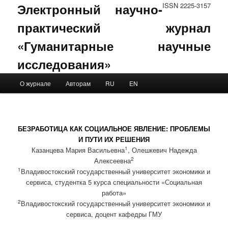
Электронный научно-
ISSN 2225-3157
практический журнал
«Гуманитарные научные
исследования»
Main menu
О журнале
Авторам
RU
EN
Skip to primary content
Skip to secondary content
БЕЗРАБОТИЦА КАК СОЦИАЛЬНОЕ ЯВЛЕНИЕ: ПРОБЛЕМЫ
И ПУТИ ИХ РЕШЕНИЯ
1
Казанцева Мария Васильевна
, Олешкевич Надежда
2
Алексеевна
1
Владивостокский государственный университет экономики и
сервиса, студентка 5 курса специальности «Социальная
работа»
2
Владивостокский государственный университет экономики и
сервиса, доцент кафедры ГМУ