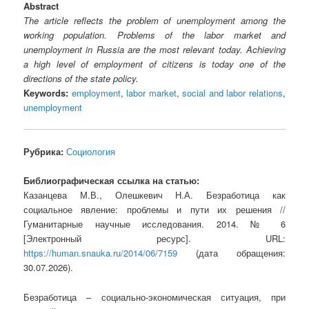
Abstract
The article reflects the problem of unemployment among the
working population. Problems of the labor market and
unemployment in Russia are the most relevant today. Achieving
a high level of employment of citizens is today one of the
directions of the state policy.
Keywords:
employment
,
labor market
,
social and labor relations
,
unemployment
Рубрика:
Социология
Библиографическая ссылка на статью:
Казанцева М.В., Олешкевич Н.А. Безработица как
социальное явление: проблемы и пути их решения //
Гуманитарные научные исследования. 2014. № 6
[Электронный ресурс]. URL:
https://human.snauka.ru/2014/06/7159
(дата обращения:
30.07.2026).
Безработица – социально-экономическая ситуация, при