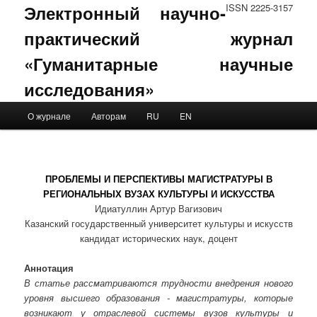
Электронный научно-
ISSN 2225-3157
практический журнал
«Гуманитарные научные
исследования»
Main menu
О журнале
Авторам
RU
EN
Skip to primary content
Skip to secondary content
ПРОБЛЕМЫ И ПЕРСПЕКТИВЫ МАГИСТРАТУРЫ В
РЕГИОНАЛЬНЫХ ВУЗАХ КУЛЬТУРЫ И ИСКУССТВА
Идиатуллин Артур Вагизович
Казанский государственный университет культуры и искусств
кандидат исторических наук, доцент
Аннотация
В статье рассматриваются трудности внедрения нового
уровня высшего образования - магистратуры, которые
возникают у отраслевой системы вузов культуры и