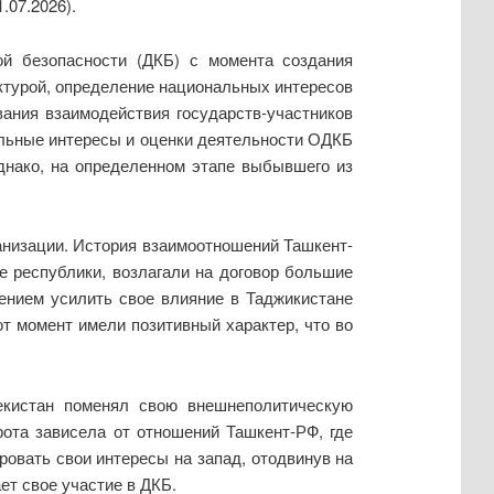
.07.2026).
ой безопасности (ДКБ) с момента создания
ктурой, определение национальных интересов
вания взаимодействия государств-участников
альные интересы и оценки деятельности ОДКБ
однако, на определенном этапе выбывшего из
анизации. История взаимоотношений Ташкент-
ие республики, возлагали на договор большие
ением усилить свое влияние в Таджикистане
от момент имели позитивный характер, что во
бекистан поменял свою внешнеполитическую
рота зависела от отношений Ташкент-РФ, где
овать свои интересы на запад, отодвинув на
ет свое участие в ДКБ.