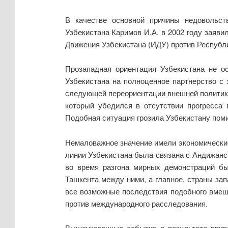
В качестве основной причины недовольст
Узбекистана Каримов И.А. в 2002 году заяви
Движения Узбекистана (ИДУ) против Республик
Прозападная ориентация Узбекистана не о
Узбекистана на полноценное партнерство с
следующей переориентации внешней политики 
который убедился в отсутствии прогресса
Подобная ситуация грозила Узбекистану пом
Немаловажное значение имели экономически
линии Узбекистана была связана с Андижанск
во время разгона мирных демонстраций б
Ташкента между ними, а главное, страны за
все возможные последствия подобного вмеша
против международного расследования.
Вышеуказанные события в результате прив