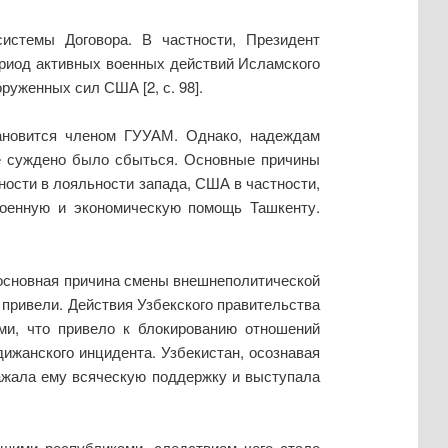
истемы Договора. В частности, Президент
период активных военных действий Исламского
руженных сил США [2, с. 98].
тановится членом ГУУАМ. Однако, надеждам
не суждено было сбыться. Основные причины
ности в лояльности запада, США в частности,
военную и экономическую помощь Ташкенту.
основная причина смены внешнеполитической
 привели. Действия Узбекского правительства
и, что привело к блокированию отношений
ижанского инцидента. Узбекистан, осознавая
ражала ему всяческую поддержку и выступала
шими республиками, следствием чего стало