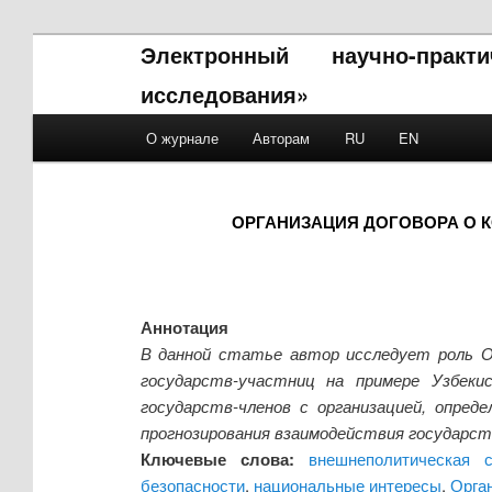
Электронный научно-прак
исследования»
Main menu
О журнале
Авторам
RU
EN
Skip to primary content
Skip to secondary content
ОРГАНИЗАЦИЯ ДОГОВОРА О 
Аннотация
В данной статье автор исследует роль О
государств-участниц на примере Узбеки
государств-членов с организацией, опре
прогнозирования взаимодействия государс
Ключевые слова:
внешнеполитическая с
безопасности
,
национальные интересы
,
Орган