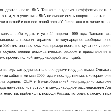
ва деятельности ДКБ Ташкент выделил неэффективность с
л о том, что участники ДКБ не смогли снять напряженность в 
и в южной и юго-восточной части Узбекистана в отличие от воо
ставила себя ждать и уже 24 апреля 1999 года Ташкент с
 западом, а также интеграцию в международное сообщество 
Узбекистана заключались, прежде всего, в отсутствии уверен
 в осуществлении демократических реформ и приостановил 
имо прочего полной международной изоляцией.
е выгоды сотрудничества с соседними государствами. Однако 
ими событиями мая 2005 года и последствиями, к которым они
ыли оценены США и Великобританией неоправданно жестоким
пада намеревались устроить международное расследование Анд
тельства, прибегнул к помощи России, которая, к слову, вы
ели к интенсификации отношений между Узбекистаном и быв