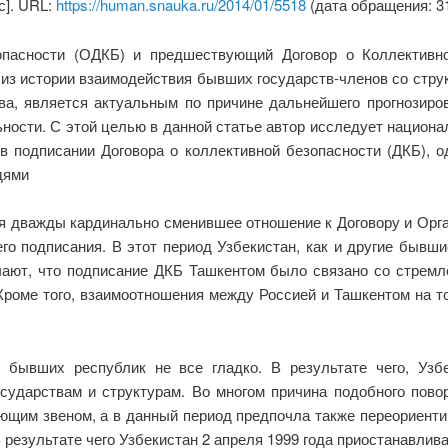
с]. URL:
https://human.snauka.ru/2014/01/5518
(дата обращения: 31
опасности (ОДКБ) и предшествующий Договор о Коллективн
лиз истории взаимодействия бывших государств-членов со стру
ва, является актуальным по причине дальнейшего прогнозиро
ости. С этой целью в данной статье автор исследует национ
 в подписании Договора о коллективной безопасности (ДКБ), 
дями
тия дважды кардинально сменившее отношение к Договору и Орг
го подписания. В этот период Узбекистан, как и другие бывш
чают, что подписание ДКБ Ташкентом было связано со стремл
 Кроме того, взаимоотношения между Россией и Ташкентом на т
 бывших республик не все гладко. В результате чего, Уз
сударствам и структурам. Во многом причина подобного пово
щим звеном, а в данный период предпочла также переориентир
результате чего Узбекистан 2 апреля 1999 года приостанавлива