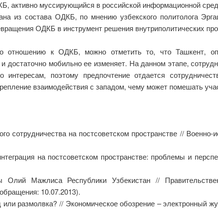
Б, активно муссирующийся в российской информационной среде
ана из состава ОДКБ, по мнению узбекского политолога Эрг
евращения ОДКБ в инструмент решения внутриполитических проб
по отношению к ОДКБ, можно отметить то, что Ташкент, о
и достаточно мобильно ее изменяет. На данном этапе, сотрудн
о интересам, поэтому предпочтение отдается сотрудничест
крепление взаимодействия с западом, чему может помешать уча
го сотрудничества на постсоветском пространстве // Военно-
нтеграция на постсоветском пространстве: проблемы и перспек
ы Олий Мажлиса Республики Узбекистан // Правительстве
а обращения: 10.07.2013).
или размолвка? // Экономическое обозрение – электронный журнал