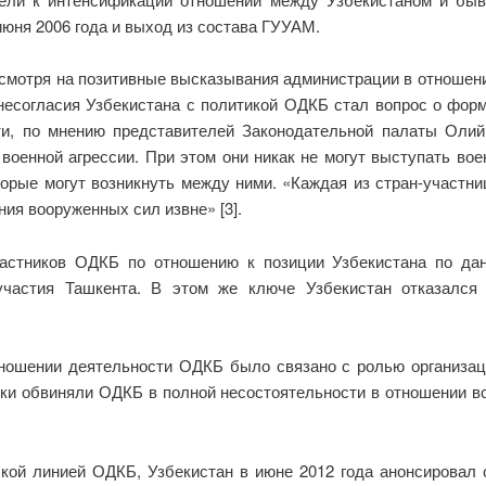
июня 2006 года и выход из состава ГУУАМ.
смотря на позитивные высказывания администрации в отношени
в несогласия Узбекистана с политикой ОДКБ стал вопрос о фо
ти, по мнению представителей Законодательной палаты Олий
оенной агрессии. При этом они никак не могут выступать во
орые могут возникнуть между ними. «Каждая из стран-участн
ия вооруженных сил извне» [3].
астников ОДКБ по отношению к позиции Узбекистана по дан
частия Ташкента. В этом же ключе Узбекистан отказался 
ношении деятельности ОДКБ было связано с ролью организаци
ики обвиняли ОДКБ в полной несостоятельности в отношении в
кой линией ОДКБ, Узбекистан в июне 2012 года анонсировал 