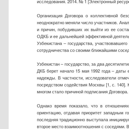
исследования. 2014. № 1 [Электронный ресур
Организация Договора о коллективной без
неоднократно меняли число участников. Ана
и причин, побудивших их выйти из ее соста
ОДКБ и ее дальнейшей эффективной деятельн
Узбекистана – государства, участвовавшего
сотрудничества со своими ближайшими сосе
Узбекистан – государство, за два десятиле
ДКБ берет начало 15 мая 1992 года – даты е
надежды. В частности, исследователи отме
посредством содействия Москвы [1, с. 140].
многом стало причиной подписания Договора.
Однако время показало, что в отношениях
ориентацию, отдавая приоритет западным го
последняя традиционно выступала инициирую
второе место взаимоотношения с соседями. В 