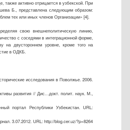
, также активно отрицается в узбекской. При
ашева Б., представлена следующим образом:
лем тех или иных членов Организации» [4].
пределяя свою внешнеполитическую линию,
ичество с соседями в интеграционной форме,
ву на двустороннем уровне, кроме того на
стие в ОДКБ.
исторические исследования в Поволжье. 2006.
тивы развития // Дис…докт. полит. наук. М.,
нный портал Республики Узбекистан. URL:
. 3.07.2012. URL: http://blog.cer.uz/?p=8264