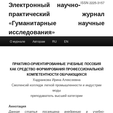
Электронный научно-
ISSN 2225-3157
практический журнал
«Гуманитарные научные
исследования»
Main menu
О журнале
Авторам
RU
EN
Skip to primary content
Skip to secondary content
ПРАКТИКО-ОРИЕНТИРОВАННЫЕ УЧЕБНЫЕ ПОСОБИЯ
КАК СРЕДСТВО ФОРМИРОВАНИЯ ПРОФЕССИОНАЛЬНОЙ
КОМПЕТЕНТНОСТИ ОБУЧАЮЩИХСЯ
Хадранкова Ирина Алексеевна
Смоленсий колледж легкой промышленности и индустрии
моды
преподаватель высшей категории
Аннотация
Данная статья посвящена внедрению в учебно-