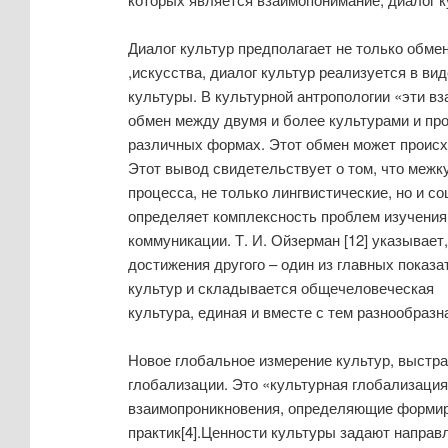
Диалог культур предполагает не только обмен
,искусства, диалог культур реализуется в ви
культуры. В культурной антропологии «эти в
обмен между двумя и более культурами и пр
различных формах. Этот обмен может происхо
Этот вывод свидетельствует о том, что межк
процесса, не только лингвистические, но и 
определяет комплексность проблем изучения 
коммуникации. Т. И. Ойзерман [12] указывает
достижения другого – один из главных показ
культур и складывается общечеловеческая
культура, единая и вместе с тем разнообразн
Новое глобальное измерение культур, выстр
глобализации. Это «культурная глобализаци
взаимопроникновения, определяющие формиро
практик[4].Ценности культуры задают направ