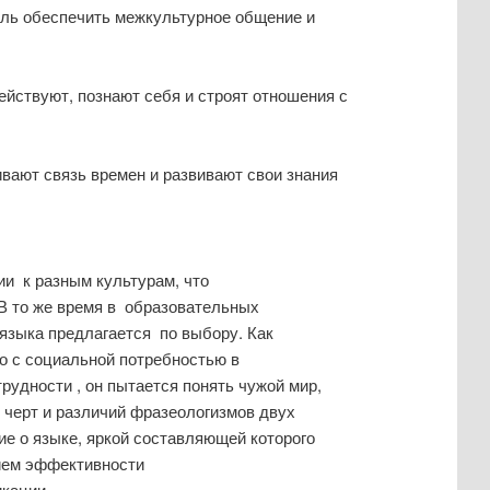
ель обеспечить межкультурное общение и
ействуют, познают себя и строят отношения с
вают связь времен и развивают свои знания
и к разным культурам, что
В то же время в образовательных
 языка предлагается по выбору. Как
о с социальной потребностью в
рудности , он пытается понять чужой мир,
х черт и различий фразеологизмов двух
е о языке, яркой составляющей которого
вием эффективности
икации.