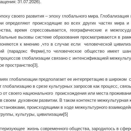
ащения: 31.07.2026).
поху своего развития – эпоху глобального мира. Глобализация
ни определяют происходящие во всех других частях мира и
нства, время спрессовывается, географические и межгосуд
обальные вызовы системе образования просматриваются в рам
оняются к мнению ,что в случае если человеческой цивилиз
ций (парадокс Ферми),то человеческое общество имеет ша
е процессов глобализации связано с интенсификацией межкуль
е пространство[3].
иях глобализации предполагает ее интерпретацию в широком с
ляет глобализацию в срезе культурных запросов как процесс, с
мо от своего национального происхождения или места проживани
в своем духовном развитии. В таком контексте межкультурная
установками, происходящими в ходе межкультурного взаимодей
руппы, культуры, цивилизации[5]
теризующее жизнь современного общества, зародилось в сфере 