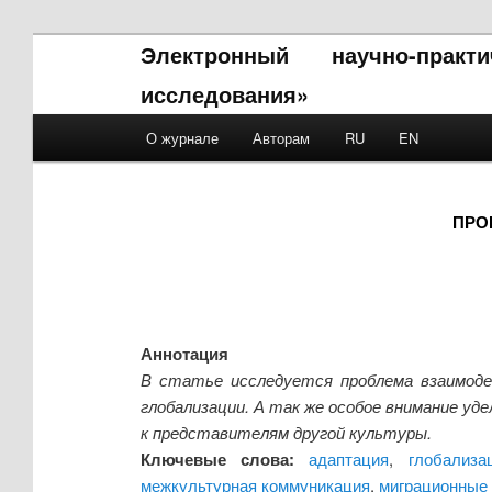
Электронный научно-прак
исследования»
Main menu
О журнале
Авторам
RU
EN
Skip to primary content
Skip to secondary content
ПРО
Аннотация
В статье исследуется проблема взаимоде
глобализации. А так же особое внимание у
к представителям другой культуры.
Ключевые слова:
адаптация
,
глобализа
межкультурная коммуникация
,
миграционные 