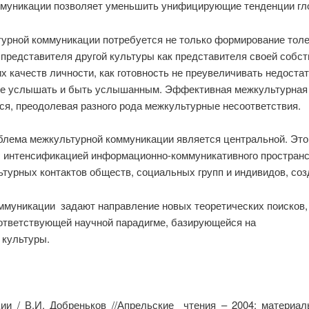
оммуникации позволяет уменьшить унифицирующие тенденции гло
урной коммуникации потребуется не только формирование толер
е представителя другой культуры как представителя своей собс
их качеств личности, как готовность не преувеличивать недост
ие услышать и быть услышанным. Эффективная межкультурная 
ся, преодолевая разного рода межкультурные несоответствия.
блема межкультурной коммуникации является центральной. Это 
с интенсификацией информационно-коммуникативного пространс
турных контактов обществ, социальных групп и индивидов, со
ммуникации задают направление новых теоретических поисков
ответствующей научной парадигме, базирующейся на
 культуры.
ии / В.И. Добреньков //Апрельские чтения – 2004: материал