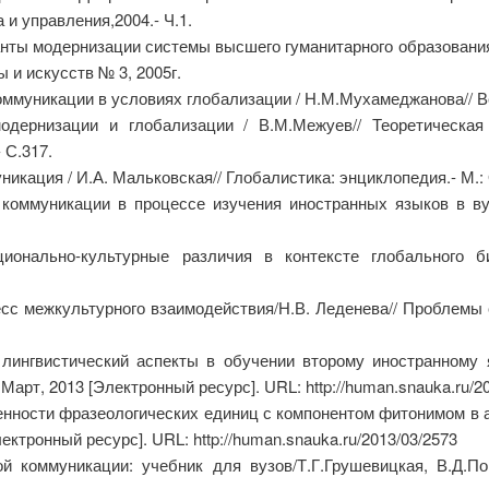
и управления,2004.- Ч.1.
нты модернизации системы высшего гуманитарного образования 
 и искусств № 3, 2005г.
муникации в условиях глобализации / Н.М.Мухамеджанова// Ве
дернизации и глобализации / В.М.Межуев// Теоретическая к
 С.317.
икация / И.А. Мальковская// Глобалистика: энциклопедия.- М.:
коммуникации в процессе изучения иностранных языков в вуз
ионально-культурные различия в контексте глобального биз
есс межкультурного взаимодействия/Н.В. Леденева// Проблемы 
лингвистический аспекты в обучении второму иностранному я
арт, 2013 [Электронный ресурс]. URL: http://human.snauka.ru/2
нности фразеологических единиц с компонентом фитонимом в а
ктронный ресурс]. URL: http://human.snauka.ru/2013/03/2573
 коммуникации: учебник для вузов/Т.Г.Грушевицкая, В.Д.Поп