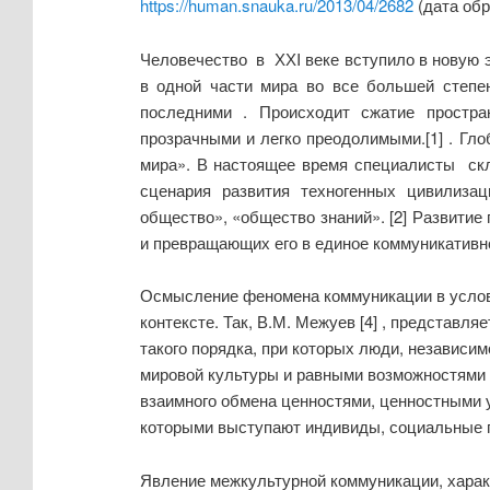
https://human.snauka.ru/2013/04/2682
(дата обр
Человечество в ХХI веке вступило в новую э
в одной части мира во все большей степе
последними . Происходит сжатие простра
прозрачными и легко преодолимыми.[1] . Гл
мира». В настоящее время специалисты скл
сценария развития техногенных цивилиза
общество», «общество знаний». [2] Развити
и превращающих его в единое коммуникативно
Осмысление феномена коммуникации в услов
контексте. Так, В.М. Межуев [4] , представ
такого порядка, при которых люди, независи
мировой культуры и равными возможностями 
взаимного обмена ценностями, ценностными 
которыми выступают индивиды, социальные г
Явление межкультурной коммуникации, харак