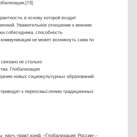
бализации.[13].
антности, в основу которой входит
твенной. Уважительное отношение к мнению
атки собеседника, способность
коммуникация не может возникнуть сама по
связано не столько
тва. Глобализация
зданию новых социокультурных образований.
, приводят к переосмыслению традиционных
ы науч.-практ.конф «Глобализация России».-