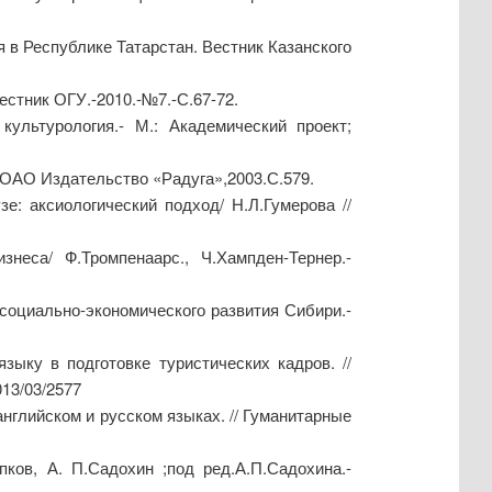
в Республике Татарстан. Вестник Казанского
стник ОГУ.-2010.-№7.-С.67-72.
ультурология.- М.: Академический проект;
 ОАО Издательство «Радуга»,2003.С.579.
е: аксиологический подход/ Н.Л.Гумерова //
неса/ Ф.Тромпенаарс., Ч.Хампден-Тернер.-
социально-экономического развития Сибири.-
зыку в подготовке туристических кадров. //
013/03/2577
нглийском и русском языках. // Гуманитарные
ков, А. П.Садохин ;под ред.А.П.Садохина.-