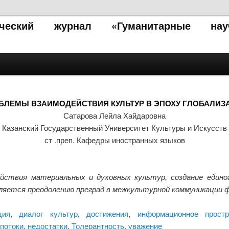
тический журнал «Гуманитарные нау
БЛЕМЫ ВЗАИМОДЕЙСТВИЯ КУЛЬТУР В ЭПОХУ ГЛОБАЛИЗ
Сатарова Лейла Хайдаровна
Казанский Государственный Университет Культуры и Искусств
ст .преп. Кафедры иностранных языков
йствия материальных и духовных культур, создание едино
деляется преодолению преград в межкультурной коммуникаци
ция
,
диалог культур
,
достижения
,
информационное простр
потоки
,
недостатки
,
Толерантность
,
уважение