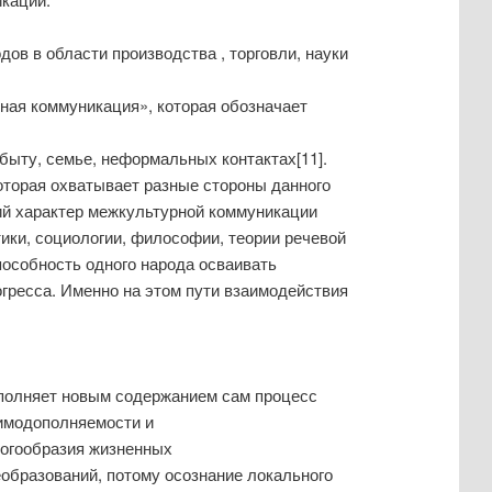
ов в области производства , торговли, науки
ная коммуникация», которая обозначает
быту, семье, неформальных контактах[11].
оторая охватывает разные стороны данного
ий характер межкультурной коммуникации
ики, социологии, философии, теории речевой
способность одного народа осваивать
огресса. Именно на этом пути взаимодействия
аполняет новым содержанием сам процесс
аимодополняемости и
ногообразия жизненных
еобразований, потому осознание локального