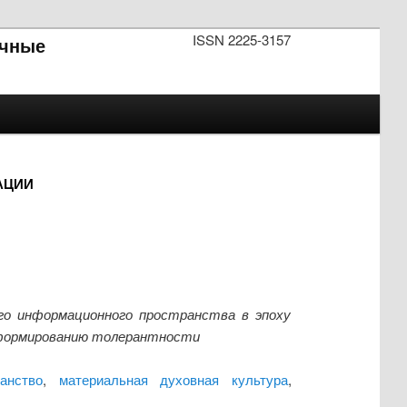
ISSN 2225-3157
чные
АЦИИ
го информационного пространства в эпоху
и формированию толерантности
анство
,
материальная духовная культура
,