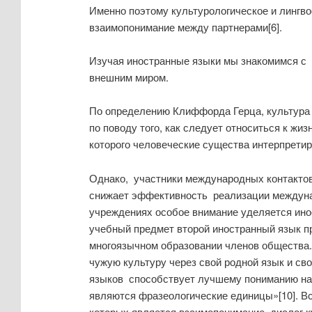
Именно поэтому культурологическое и лингв
взаимопонимание между партнерами[6].
Изучая иностранные языки мы знакомимся с к
внешним миром.
По определению Клиффорда Герца, культура 
по поводу того, как следует относиться к жиз
которого человеческие существа интерпретиру
Однако, участники международных контактов
снижает эффективность реализации междунар
учреждениях особое внимание уделяется инос
учебный предмет второй иностранный язык пр
многоязычном образовании членов общества.[
чужую культуру через свой родной язык и сво
языков способствует лучшему пониманию нац
являются фразеологические единицы»[10]. В
которых является взаимопонимание, диалог к