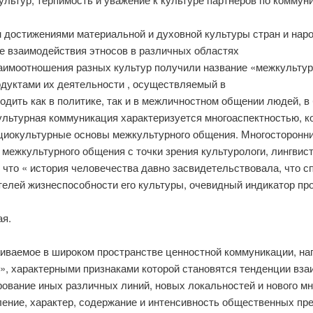
 достижениями материальной и духовной культуры стран и народ
де взаимодействия этносов в различных областях
заимоотношения разных культур получили название «межкультур
одуктами их деятельности , осуществляемый в
дить как в политике, так и в межличностном общении людей, в 
ультурная коммуникация характеризуется многоаспектностью, к
социокультурные основы межкультурного общения. Многосторонн
межкультурного общения с точки зрения культурологи, лингвист
, что « история человечества давно засвидетельствовала, что 
ателей жизнеспособности его культуры, очевидный индикатор пр
ая.
аиваемое в широком пространстве ценностной коммуникации, н
я», характерными признаками которой становятся тенденции вз
вание иных различных линий, новых локальностей и нового м
ление, характер, содержание и интенсивность общественных пр