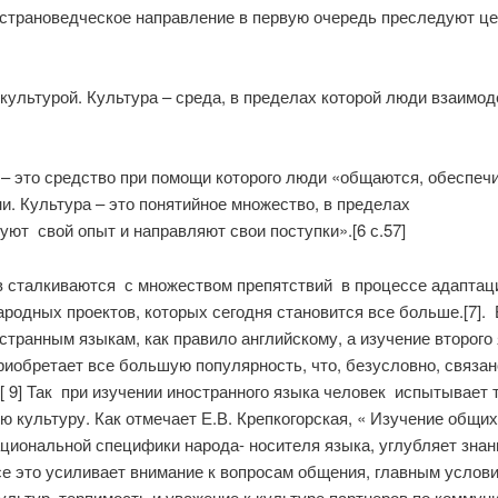
острановедческое направление в первую очередь преследуют ц
ультурой. Культура – среда, в пределах которой люди взаимод
– это средство при помощи которого люди «общаются, обеспечи
ни. Культура – это понятийное множество, в пределах
ют свой опыт и направляют свои поступки».[6 с.57]
 сталкиваются с множеством препятствий в процессе адаптаци
одных проектов, которых сегодня становится все больше.[7]. 
транным языкам, как правило английскому, а изучение второго
иобретает все большую популярность, что, безусловно, связан
 9] Так при изучении иностранного языка человек испытывает т
ю культуру. Как отмечает Е.В. Крепкогорская, « Изучение общи
иональной специфики народа- носителя языка, углубляет знани
се это усиливает внимание к вопросам общения, главным усло
ультур, терпимость и уважение к культуре партнеров по коммун