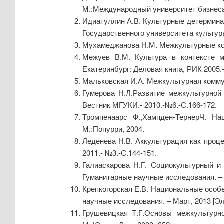
М.:Международный университет бизнеса 
Идиатуллин А.В. Культурные детермина
Государственного университета культуры
Мухамеджанова Н.М. Межкультурные ком
Межуев В.М. Культура в контексте мо
Екатеринбург: Деловая книга, РИК 2005.-
Мальковская И.А. Межкультурная коммун
Гумерова Н.Л.Развитие межкультурной 
Вестник МГУКИ.- 2010.-№6.-С.166-172.
Тромпенаарс Ф.,Хампден-ТернерЧ. Нац
М.:Попурри, 2004.
Леденева Н.В. Аккультурация как проц
2011.- №3.-С.144-151.
Галиаскарова Н.Г. Социокультурный и 
Гуманитарные научные исследования. – М
Крепкогорская Е.В. Национальные особе
научные исследования. – Март, 2013 [Эле
Грушевицкая Т.Г.Основы межкультурной