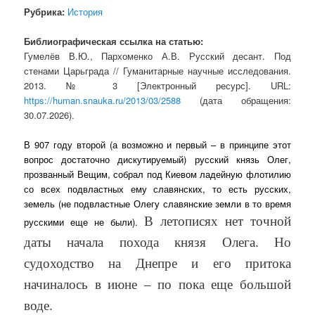
Рубрика:
История
Библиографическая ссылка на статью:
Гумелёв В.Ю., Пархоменко А.В. Русский десант. Под
стенами Царьграда // Гуманитарные научные исследования.
2013. № 3 [Электронный ресурс]. URL:
https://human.snauka.ru/2013/03/2588
(дата обращения:
30.07.2026).
В 907 году второй (а возможно и первый – в принципе этот
вопрос достаточно дискутируемый) русский князь Олег,
прозванный Вещим, собрал под Киевом ладейную флотилию
со всех подвластных ему славянских, то есть русских,
земель (не подвластные Олегу славянские земли в то время
В летописях нет точной
русскими еще не были).
даты начала похода князя Олега. Но
судоходство на Днепре и его притока
начиналось в июне – по пока еще большой
воде.