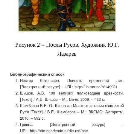
Рисунок 2 – Послы Русов. Художник Ю.Г.
Лазарев
Библиографический список
Нестор Летописец. Повесть временных лет.
[Электронный ресурс] – URL: http://lib.rus.ec/b/149931
Шишов, А.В
.
100 великих полководцев древности.
[Текст] / А.В. Шишов – М.: Вече, 2009. – 432 с.
Шамбаров В.Е. От Киева до Москвы: история княжеской
Руси [Текст] / В.Е, Шамбаров – М.: ЭКСМО: Алгоритм,
2010, – 592 с.
Гривна. [Электронный ресурс] –
URL: http://dic.academic.ru/dic.nsf/bse