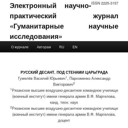
Электронный научно-
ISSN 2225-3157
практический журнал
«Гуманитарные научные
исследования»
Main menu
О журнале
Авторам
RU
EN
Skip to primary content
Skip to secondary content
РУССКИЙ ДЕСАНТ. ПОД СТЕНАМИ ЦАРЬГРАДА
1
Гумелёв Василий Юрьевич
, Пархоменко Александр
2
Викторович
1
Рязанское высшее воздушно-десантное командное училище
(военный институт) имени генерала армии В.Ф. Маргелова,
канд. техн. наук
2
Рязанское высшее воздушно-десантное командное училище
(военный институт) имени генерала армии В.Ф. Маргелова,
доцент