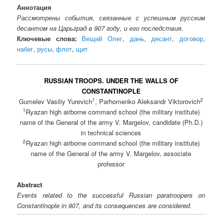
Аннотация
Рассмотрены события, связанные с успешным русским
десантом на Царьград в 907 году, и его последствия.
Ключевые слова:
Вещий Олег
,
дань
,
десант
,
договор
,
набег
,
русы
,
флот
,
щит
RUSSIAN TROOPS. UNDER THE WALLS OF
CONSTANTINOPLE
1
2
Gumelev Vasiliy Yurevich
, Parhomenko Aleksandr Viktorovich
1
Ryazan high airborne command school (the military institute)
name of the General of the army V. Margelov, candidate (Ph.D.)
in technical sciences
2
Ryazan high airborne command school (the military institute)
name of the General of the army V. Margelov, associate
professor
Abstract
Events related to the successful Russian paratroopers on
Constantinople in 907, and its consequences are considered.