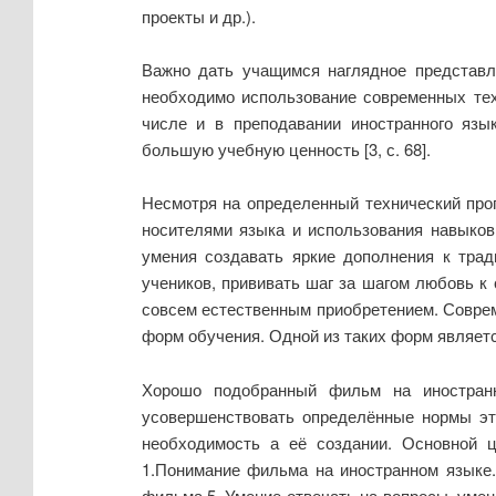
проекты и др.).
Важно дать учащимся наглядное представл
необходимо использование современных тех
числе и в преподавании иностранного язы
большую учебную ценность [3, с. 68].
Несмотря на определенный технический про
носителями языка и использования навыков
умения создавать яркие дополнения к тра
учеников, прививать шаг за шагом любовь к 
совсем естественным приобретением. Соврем
форм обучения. Одной из таких форм являетс
Хорошо подобранный фильм на иностранн
усовершенствовать определённые нормы эти
необходимость а её создании. Основной 
1.Понимание фильма на иностранном языке.
фильма.5. Умение отвечать на вопросы, умен