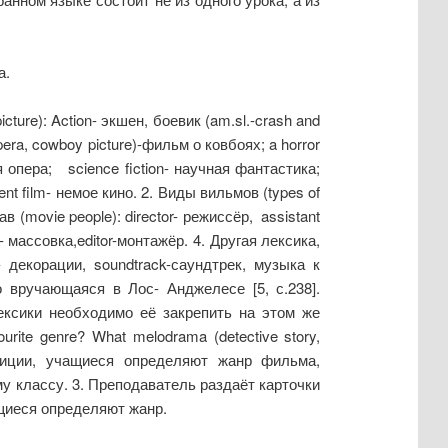
а.
e): Action- экшен, боевик (am.sl.-crash and
opera, cowboy picture)-фильм о ковбоях; a horror
ая опера; science fiction- научная фантастика;
t film- немое кино. 2. Виды вильмов (types of
(movie people): director- режиссёр, assistant
- массовка,editor-монтажёр. 4. Другая лексика,
 декорации, soundtrack-саундтрек, музыка к
но вручающаяся в Лос- Анджелесе [5, с.238].
ексики необходимо её закрепить на этом же
ite genre? What melodrama (detective story,
зиции, учащиеся определяют жанр фильма,
 классу. 3. Преподаватель раздаёт карточки
щиеся определяют жанр.