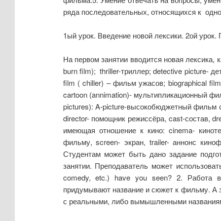
ряда последовательных, относящихся к одно
1ый урок. Введение новой лексики. 2ой урок
На первом занятии вводится новая лексика, 
burn film); thriller-триллер; detective picture
film ( chiller) – фильм ужасов; biographical 
cartoon (annimation)- мультипликационный фил
pictures): A-picture-высокобюджетный фильм с
director- помощник режиссёра, cast-состав, dr
имеющая отношение к кино: cinema- кинотеа
фильму, screen- экран, trailer- аннонс кин
Студентам может быть дано задание подгот
занятии. Преподаватель может использовать 
comedy, etc.) have you seen? 2. Работа
придумывают название и сюжет к фильму. А 
с реальными, либо вымышленными названиями