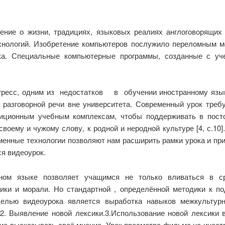
ение о жизни, традициях, языковых реалиях англоговорящих
нологий. Изобретение компьютеров послужило переломным мо
ка. Специальные компьютерные программы, созданные с уч
гресс, одним из недостатков в обучении иностранному язы
 разговорной речи вне университета. Современный урок треб
диционным учебным комплексам, чтобы поддерживать в пост
своему и чужому слову, к родной и неродной культуре [4, с.10]
енные технологии позволяют нам расширить рамки урока и пр
я видеоурок.
ом языке позволяет учащимся не только вливаться в ср
ки и морали. Но стандартной , определённой методики к по
целью видеоурока является выработка навыков межкультур
2. Выявление новой лексики.3.Использование новой лексики в
ие высказывать своё мнение. Урок просмотра фильма на иностра