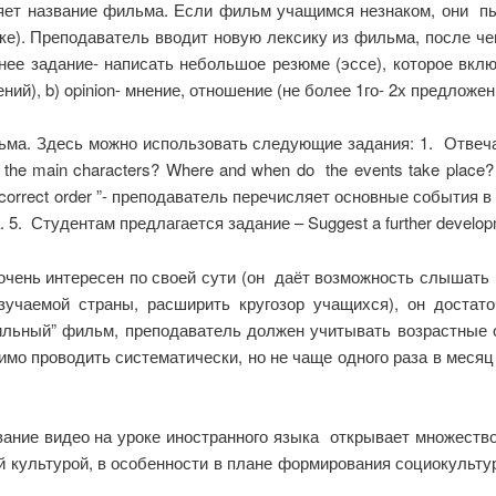
ляет название фильма. Если фильм учащимся незнаком, они пы
ке). Преподаватель вводит новую лексику из фильма, после че
ее задание- написать небольшое резюме (эссе), которое вклю
й), b) opinion- мнение, отношение (не более 1го- 2х предложен
а. Здесь можно использовать следующие задания: 1. Отвечают н
are the main characters? Where and when do the events take place?
he correct order ”- преподаватель перечисляет основные событи
. Студентам предлагается задание – Suggest a further developme
очень интересен по своей сути (он даёт возможность слышать
зучаемой страны, расширить кругозор учащихся), он достат
льный” фильм, преподаватель должен учитывать возрастные 
имо проводить систематически, но не чаще одного раза в месяц
вание видео на уроке иностранного языка открывает множеств
 культурой, в особенности в плане формирования социокульту