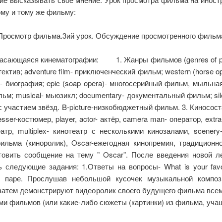
му и тому же фильму:
. Просмотр фильма.3ий урок. Обсуждение просмотренного фильм
касающаяся кинематографии: 1. Жанры фильмов (genres of pictur
- детектив; adventure film- приключенческий фильм; western (horse 
film- биография; epic (soap opera)- многосерийный фильм, мыльн
ьм; musical- мьюзикл; documentary- документальный фильм; silen
 участием звёзд. B-picture-низкобюджетный фильм. 3. Киносостав 
esser-костюмер, player, actor- актёр, camera man- оператор, extra
тр, multiplex- кинотеатр с несколькими кинозалами, scenery-
офильма (киноролик), Oscar-ежегодная кинопремия, традицион
овить сообщение на тему ” Oscar”. После введения новой л
следующие задания: 1.Ответы на вопросы- What is your favour
 в паре. Прослушав небольшой кусочек музыкальной компо
затем демонстрируют видеоролик своего будущего фильма всему
 фильмов (или какие-либо сюжеты (картинки) из фильма, уча