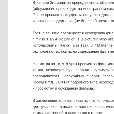
В начале 2го занятия преподаватель объяв
(обсуждение происходит на иностранном язы
После просмотра студенты получают домашн
изложение содержания (не более 10 предложени
Третье занятие посвящается осуждению фильм
film? Is it an A-picture or a B-picture? Who 
использовать True or False Task. 3. “ Make t
располагают их согласно содержания фильма. 5
Несмотря на то, что урок просмотра фильма 
языка, позволяет лучше понять культуру и
преподавателя. Необходимо выбрать “прави
нормы и т.п. Занятия подобного типа необход
к просмотру и осуждению фильма.
В заключение хочется сказать, что использо
для учащихся в плане овладения иноязычной
коммуникативной компетенции в целом.