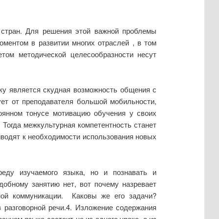
 стран. Для решения этой важной проблемы
ментом в развитии многих отраслей , в том
етом методической целесообразности несут
ку является скудная возможность общения с
ует от преподавателя большой мобильности,
оянном тонусе мотивацию обучения у своих
. Тогда межкультурная компетентность станет
иводят к необходимости использования новых
еду изучаемого языка, но и познавать и
добному занятию нет, вот почему назревает
ной коммуникации. Каковы же его задачи?
 разговорной речи.4. Изложение содержания
нном языке состоит не из одного урока, а из