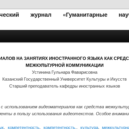
тический журнал «Гуманитарные нау
АЛОВ НА ЗАНЯТИЯХ ИНОСТРАННОГО ЯЗЫКА КАК СРЕ
МЕЖКУЛЬТУРНОЙ КОММУНИКАЦИИ
Устинина Гульнара Фаварисовна
Казанский Государственный Университет Культуры и Икусств
Старший преподаватель кафедры иностранных языков
с использованием видеоматериалов как средства межкультур
енты в пользу использования видеотекстов. Особое вниман
ык
,
компетентность
,
компетентность.
,
культура
,
межкультурн