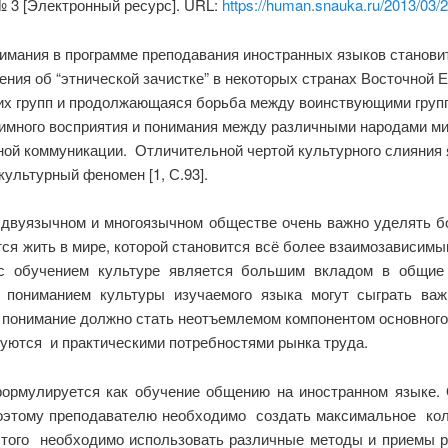
№ 3 [Электронный ресурс]. URL:
https://human.snauka.ru/2013/03/
имания в программе преподавания иностранных языков станови
щения об “этнической зачистке” в некоторых странах Восточной
ких групп и продолжающаяся борьба между воинствующими груп
имного восприятия и понимания между различными народами ми
ой коммуникации. Отличительной чертой культурного слияния я
культурный феномен [1, С.93].
 двуязычном и многоязычном обществе очень важно уделять б
ся жить в мире, которой становится всё более взаимозависимым
 с обучением культуре является большим вкладом в общие 
 пониманием культуры изучаемого языка могут сыграть важ
 понимание должно стать неотъемлемом компонентом основного о
уются и практическими потребностями рынка труда.
ормулируется как обучение общению на иностранном языке.
 Поэтому преподавателю необходимо создать максимальное ко
этого необходимо использовать различные методы и приемы р