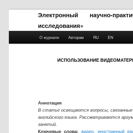
Электронный научно-прак
исследования»
Main menu
О журнале
Авторам
RU
EN
Skip to primary content
Skip to secondary content
ИСПОЛЬЗОВАНИЕ ВИДЕОМАТЕРИ
Аннотация
В статье освещаются вопросы, связанные 
английского языка. Рассматриваются аргум
занятий.
Ключевые слова:
видео
,
иностранный яз