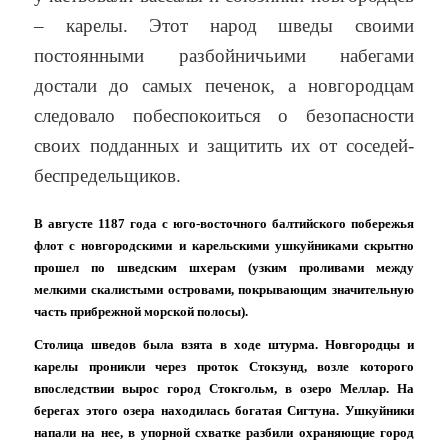
– карелы. Этот народ шведы своими
постоянными разбойничьими набегами
достали до самых печенок, а новгородцам
следовало побеспокоиться о безопасности
своих подданных и защитить их от соседей-
беспредельщиков.
В августе 1187 года с юго-восточного балтийского побережья
флот с новгородскими и карельскими ушкуйниками скрытно
прошел по шведским шхерам
(узким проливами между
мелкими скалистыми островами, покрывающим значительную
часть прибрежной морской полосы).
Столица шведов была взята в ходе штурма.
Новгородцы и
карелы проникли через проток Стокзунд, возле которого
впоследствии вырос город Стокгольм, в озеро Меллар. На
берегах этого озера находилась богатая Сигтуна
. Ушкуйники
напали на нее, в упорной схватке разбили охраняющие город