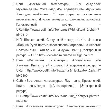
Сайт «Восточная литература». Абу Абдаллах
Мухаммад ибн Мухаммад Ибн Абдаллах ибн Идрис ал-
Хаммуди ал-Хасани. Отрада страстно желающего
пересечь мир (Нузхат ал-муштах фи-хтирак ал-афак).
[Электронный ресурс] –
URL:http://www.vostlit.info/Texts/rus17/Idrisi/text12.phtml?
id=9419
И.П. Шаскольский. Сигтунский поход 1187 г. Из книги
«Борьба Руси против крестоносной агрессии на берегах
Балтики в XII – XIII вв.» Л. «Наука». 1978. [Электронный
ресурс] – URL: http://depvladimir.narod.ru/sigtuna.htm
Сайт «Восточная литература». Абу-л-Касым ибн
Хаукаль. Книга путей и стран. [Электронный ресурс] –
URL: http://www.vostlit.info/Texts/rus9/Haukal/text5.phtml?
id=9400
Сайт «Восточная литература». Лиутпранд Кремонский.
Книга возмездия («Антаподосис»). [Электронный
ресурс] –
URL:http://www.vostlit.info/Texts/rus/Liut_Kr/otryv4.phtml?
id=9667
Сайт «Восточная литература». Саксонский анналист.