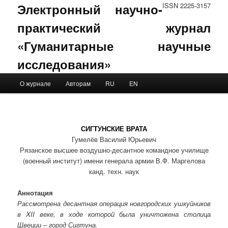
Электронный научно-
ISSN 2225-3157
практический журнал
«Гуманитарные научные
исследования»
Main menu
О журнале
Авторам
RU
EN
Skip to primary content
Skip to secondary content
СИГТУНСКИЕ ВРАТА
Гумелёв Василий Юрьевич
Рязанское высшее воздушно-десантное командное училище
(военный институт) имени генерала армии В.Ф. Маргелова
канд. техн. наук
Аннотация
Рассмотрена десантная операция новгородских ушкуйников
в XII веке, в ходе которой была уничтожена столица
Швеции – город Сигтуна.