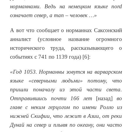
норманнами. Ведь на немецком языке nord
означает север, a man – человек …»
А вот что сообщает о норманнах Саксонский
анналист (условное название огромного
исторического труда, рассказывающего о
событиях с 741 по 1139 года) [6]:
«Год 1053. Норманны зовутся на варварском
языке «северными людьми» потому, что
пришли поначалу из этой части света.
Отправившись почти 166 лет
[назад]
во
главе с неким герцогом по имени Ролло из
нижней Скифии, что лежит в Азии, от реки
Дунай на север и плывя по океану, они часто