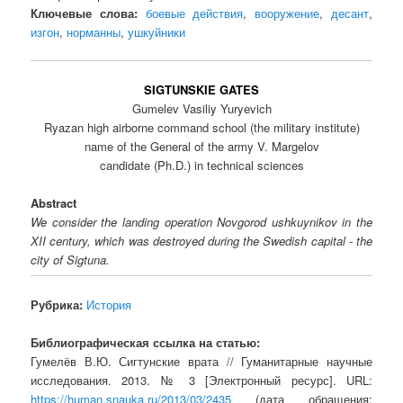
Ключевые слова:
боевые действия
,
вооружение
,
десант
,
изгон
,
норманны
,
ушкуйники
SIGTUNSKIE GATES
Gumelev Vasiliy Yuryevich
Ryazan high airborne command school (the military institute)
name of the General of the army V. Margelov
candidate (Ph.D.) in technical sciences
Abstract
We consider the landing operation Novgorod ushkuynikov in the
XII century, which was destroyed during the Swedish capital - the
city of Sigtuna.
Рубрика:
История
Библиографическая ссылка на статью:
Гумелёв В.Ю. Сигтунские врата // Гуманитарные научные
исследования. 2013. № 3 [Электронный ресурс]. URL:
https://human.snauka.ru/2013/03/2435
(дата обращения: