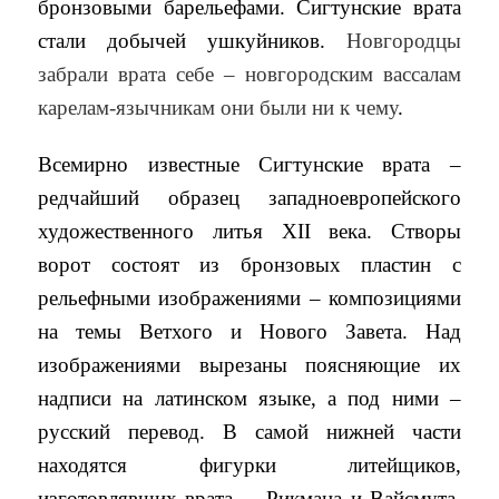
бронзовыми барельефами. Сигтунские врата
стали добычей ушкуйников.
Новгородцы
забрали врата себе – новгородским вассалам
карелам-язычникам они были ни к чему
.
Всемирно известные Сигтунские врата –
редчайший образец западноевропейского
художественного литья XII века. Створы
ворот состоят из бронзовых пластин с
рельефными изображениями – композициями
на темы Ветхого и Нового Завета. Над
изображениями вырезаны поясняющие их
надписи на латинском языке, а под ними –
русский перевод. В самой нижней части
находятся фигурки литейщиков,
изготовлявших врата, – Рикмана и Вайсмута,