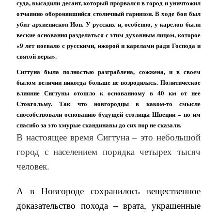
суда, высадили десант, который прорвался в город и уничтожил
отчаянно оборонявшийся столичный гарнизон. В ходе боя был
убит архиепископ Ион. У русских и, особенно, у карелов были
веские основания разделаться с этим духовным лицом, которое
«9 лет воевало с русскими, ижорой и карелами ради Господа и
святой веры».
Сигтуна была полностью разграблена, сожжена, и в своем
былом величии никогда больше не возродилась. Политическое
влияние Сигтуны отошло к основанному в 40 км от нее
Стокгольму. Так что новгородцы в каком-то смысле
способствовали основанию будущей столицы Швеции – но им
спасибо за это хмурые скандинавы до сих пор не сказали.
В настоящее время Сигтуна – это небольшой
город с населением порядка четырех тысяч
человек.
А в Новгороде сохранилось вещественное
доказательство похода – врата, украшенные