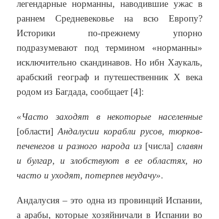
легендарные норманны, наводившие ужас в
раннем Средневековье на всю Европу?
Историки по-прежнему упорно
подразумевают под термином «норманны»
исключительно скандинавов. Но ибн Хаукаль,
арабский географ и путешественник X века
родом из Багдада, сообщает [4]:
«Часто заходят в некоторые населенные
[области]
Андалусии корабли русов, тюрков-
печенегов и разного народа из
[числа]
славян
и булгар, и злобствуют в ее областях, но
часто и уходят, потерпев неудачу»
.
Андалусия – это одна из провинций Испании,
а арабы, которые хозяйничали в Испании во