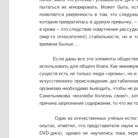
пытаться их игнорировать. Может быть, ес
появляется уверенность в том, что следующ
которым превратилась в дурную привычку, –
в крови – это следствие помутнения рассуд
(мир-то относителен!) стабильности, но и 
времена былые …
Если даны все эти элементы общественн
использовать для общего блага. Как минимум
существ есть не только люди-«органы», но и
искусственного происхождения дестабилизи
организма необходимо выводить, чтобы не ра
Синельникова «возлюби болезнь свою!», ко
причина загрязнения содержания, то что же 
Один из отечественных учёных-естес
опытах, отметил, что представители науки 
DVD
-диск), однако не научились пока пер