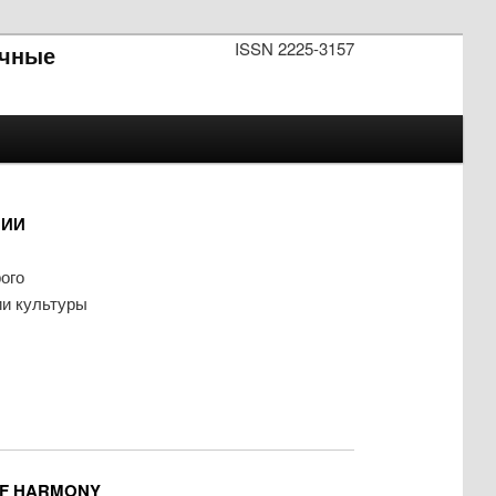
ISSN 2225-3157
чные
НИИ
ого
ии культуры
OF HARMONY