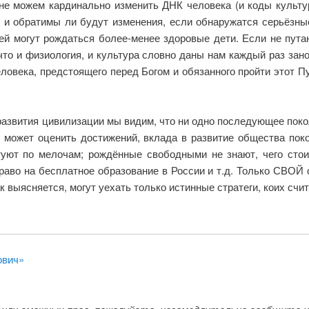
не можем кардинально изменить ДНК человека (и коды культур
ь и обратимы ли будут изменения, если обнаружатся серьёзны
й могут рождаться более-менее здоровые дети. Если не пута
что и физиология, и культура словно даны нам каждый раз зано
века, предстоящего перед Богом и обязанного пройти этот Пут
развития цивилизации мы видим, что ни одно последующее покол
е может оценить достижений, вклада в развитие общества по
туют по мелочам; рождённые свободными не знают, чего сто
раво на бесплатное образование в России и т.д. Только СВОЙ
ак выясняется, могут уехать только истинные стратеги, коих сч
ович»