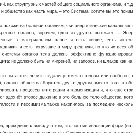
, как структурных частей общего социального организма, и т.д.
и общество как часть мира, – это Система, хотите вы это пони
о похоже на больной организм, чьи энергетические каналы за
ретных органов, впрочем, одно из другого вытекает … Энер
ченные в материальном плане и есть нищие, есть интел
едники» и есть погрязшие в миру грешники, но что их всех о
е системы органов тела должны эффективно функционироват
ита; не должно быть ни мигреней, ни запоров, ни шлаков как н
асто пытаются лечить седалище вместо головы или наоборот, 
, органы общества борются друг с другом вместо того, чтобы
лировать процессы интеграции и гармонизации и, что ещё стр
Бог вдохнёт второе дыхание в это больное тело общества, ко
талости и пессимизма также накопилось за последние несколь
в, приходишь к выводу о том, что частые инновации форм (но 
 побочные ощущения неприятны. Слишком велика роль и телесно