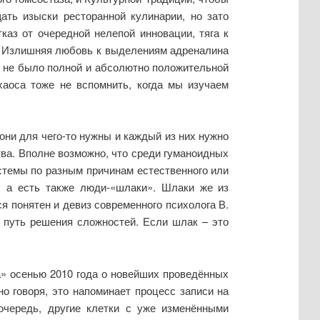
ать изыски ресторанной кулинарии, но зато
каз от очередной нелепой инновации, тяга к
у. Излишняя любовь к выделениям адреналина
а не было полной и абсолютно положительной
 хаоса тоже не вспомнить, когда мы изучаем
 они для чего-то нужны и каждый из них нужно
тва. Вполне возможно, что среди гуманоидных
истемы по разным причинам естественного или
), а есть также люди-«шлаки». Шлаки же из
я понятен и девиз современного психолога В.
 путь решения сложностей. Если шлак – это
а» осенью 2010 года о новейших проведённых
о говоря, это напоминает процесс записи на
 очередь, другие клетки с уже изменёнными