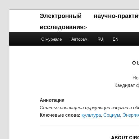
Электронный научно-прак
исследования»
Main menu
О журнале
Авторам
RU
EN
Skip to primary content
Skip to secondary content
О 
Но
Кандидат ф
Аннотация
Статья посвящена циркуляции энергии в об
Ключевые слова:
культура
,
Социум
,
Энерги
ABOUT CIR