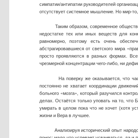
симпатии/антипатии руководителей организаций
отсутствует системное мышление. Но мир-то, 
Таким образом, современное обществ
недостатке тех или иных веществ для конк
равномерно, поэтому есть очень обеспе
абстрагировавшиеся от светского мира «прав
просто проявляются в разных формах. Вс
чрезмерной концентрации чего-либо, ни дефиц
На поверку же оказывается, что ч
постоянно не хватает координации движений
больного «мозга», который разучился контро
делах. Остаётся только уповать на то, что 
умирать в целом пока что не хочет (хотя ус
жизни и Вера в лучшее.
Анализируя исторический опыт народо
понос: мало что успевает усваиваться, да и