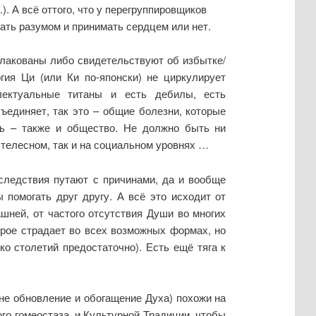
). А всё оттого, что у перегруппировщиков
мать разумом и принимать сердцем или нет.
шлакованы либо свидетельствуют об избытке/
гия Ци (или Ки по-японски) не циркулирует
лектуальные титаны и есть дебилы, есть
бъединяет, так это – общие болезни, которые
ь – также и общество. Не должно быть ни
а телесном, так и на социальном уровнях …
следствия путают с причинами, да и вообще
 помогать друг другу. А всё это исходит от
ашней, от частого отсутствия Души во многих
торое страдает во всех возможных формах, но
ко столетий предостаточно). Есть ещё тяга к
не обновление и обогащение Духа) похожи на
го гомеостаза, и Культурной Традиции, чтобы