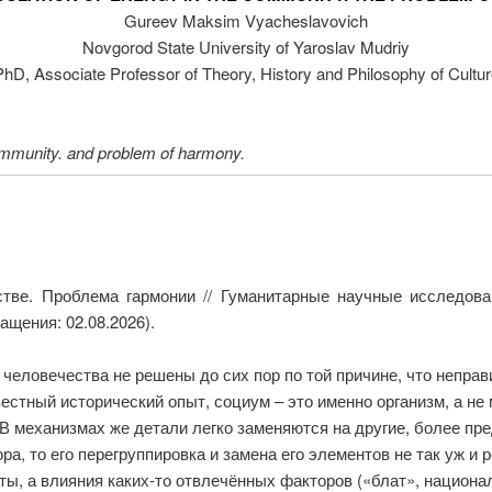
Gureev Maksim Vyacheslavovich
Novgorod State University of Yaroslav Mudriy
PhD, Associate Professor of Theory, History and Philosophy of Cultur
 community. and problem of harmony.
тве. Проблема гармонии // Гуманитарные научные исследова
ащения: 02.08.2026).
еловечества не решены до сих пор по той причине, что неправ
естный исторический опыт, социум – это именно организм, а не 
 В механизмах же детали легко заменяются на другие, более п
ра, то его перегруппировка и замена его элементов не так уж и
ы, а влияния каких-то отвлечённых факторов («блат», национ