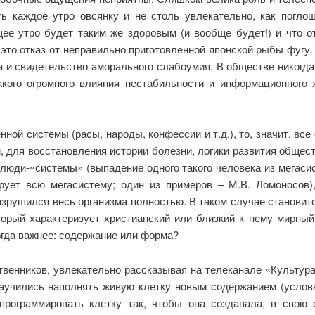
ть каждое утро овсянку и не столь увлекательно, как поглощ
ее утро будет таким же здоровым (и вообще будет!) и что от
 это отказ от неправильно приготовленной японской рыбы фуг
ка и свидетельство аморального слабоумия. В обществе никогд
такого огромного влияния нестабильности и информационного
ой системы (расы, народы, конфессии и т.д.), то, значит, все
, для восстановления истории болезни, логики развития общес
 люди-«системы» (выпадение одного такого человека из мегас
рует всю мегасистему; один из примеров – М.В. Ломоносов
зрушился весь организма полностью. В таком случае становитс
торый характеризует христианский или близкий к нему мирный
тогда важнее: содержание или форма?
твенников, увлекательно рассказывая на телеканале «Культур
научились наполнять живую клетку новым содержанием (условн
епрограммировать клетку так, чтобы она создавала, в свою