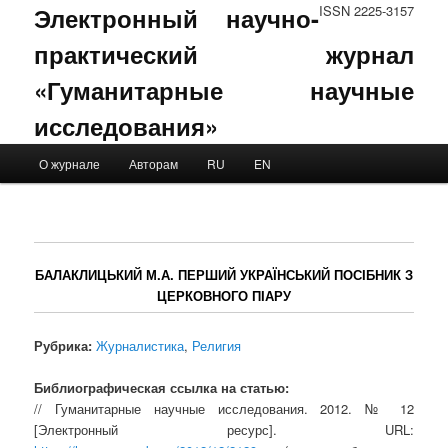
Электронный научно-
ISSN 2225-3157
практический журнал
«Гуманитарные научные
исследования»
Main menu
О журнале
Авторам
RU
EN
Skip to primary content
Skip to secondary content
БАЛАКЛИЦЬКИЙ М.А. ПЕРШИЙ УКРАЇНСЬКИЙ ПОСІБНИК З
ЦЕРКОВНОГО ПІАРУ
Рубрика:
Журналистика
,
Религия
Библиографическая ссылка на статью:
// Гуманитарные научные исследования. 2012. № 12
[Электронный ресурс]. URL: