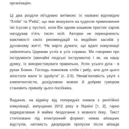
організаціях.
Ці два розділи об’єднано витівкою: їх названо відповідно
“Хліби” та “Риба”, що має вказувати на чудесне примноження
їжі Ісусом у пустелі, коли Він одним кошиком простих харчів
нагодував п’ять тисяч осіб. Авторки не переоцінюють
важливості своїх рекомендацій та медійних засобів у
духовному житті: “Не варто думати, що вдалі комунікації
забезпечать Церквам успіх в усіх справах. Ми говоримо про
інструменти (звичайні людські інструменти) і як, на нашу
думку, їх використовувати правильно. Успіх усього діла - в
руках Божих. Господь помножив хліби і рибу, але для цього
апостоли мали їх здобути” (с. 2-3). Ненав’язливість укупі з
компетентністю, дохідливою мовою й добрим гумором
становить привабу цього посібника.
Видання, на відміну від попередніх книжок з релігійної
комунікації, випущених 2012 року в Україні [1, 2], гарно
відредаговане й майже бездоганне з мовного боку. Текст
стилізовано під електронний формат: немає абзацних
відступів, натомість дворядкові пропуски після абзаців