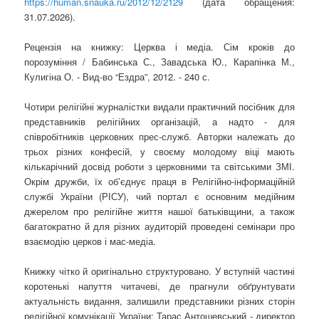
https://human.snauka.ru/2012/12/2129
(дата обращения:
31.07.2026).
Рецензія на книжку: Церква і медіа. Сім кроків до
порозуміння / Бабинська С., Завадська Ю., Карапінка М.,
Кулигіна О. - Вид-во “Ездра”, 2012. - 240 с.
Чотири релігійні журналістки видали практичний посібник для
представників релігійних організацій, а надто - для
співробітників церковних прес-служб. Авторки належать до
трьох різних конфесій, у своєму молодому віці мають
кількарічний досвід роботи з церковними та світськими ЗМІ.
Окрім дружби, їх об’єднує праця в Релігійно-інформаційній
службі України (РІСУ), чий портал є основним медійним
джерелом про релігійне життя нашої батьківщини, а також
багатократно й для різних аудиторій проведені семінари про
взаємодію церков і мас-медіа.
Книжку чітко й оригінально структуровано. У вступній частині
коротенькі напуття читачеві, де прагнули обґрунтувати
актуальність видання, залишили представники різних сторін
релігійної комунікації України: Тарас Антошевський - директор