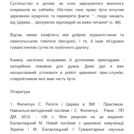
Суспільство в цілому не хоче зарозумілого монологу
клерикалів ex cathedra. Обстоює своє право бути почутим
церковною ієрархією та перевіряти факти: “…люди чекають
від Церкви… зрозумілих відповідей на важкі питання” (с. 88).
Відтак, немає конфлікту між доброю журналістикою та
євангельською гомілією (бесідою). І те, й інше об’єднано
гуманістичною сутністю публічного діалогу.
Книжку насичено яскравими й дотепними прикладами -
калорійною поживою для думок. Деякі ідеї я вже
налаштований утілювати в роботі церковної прес-служби,
співробітником якої маю честь бути.
Література
1. Филипчук С. Релігія і Церква в ЗМІ : Практикум.
Навчально-методичний посібник / С. Филипчук. - Рівне : ПП
ДМ, 2012. - 136 с. Моя рецензія на це видання:
Балаклицький М. Новий посібник з церковної комунікації
України / М. Балаклицький // Гуманитарные научные