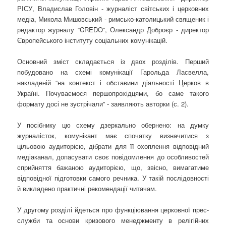
РІСУ, Владислав Головін - журналіст світських і церковних
медіа, Микола Мишовський - римсько-католицький священик і
редактор журналу “CREDO”, Олександр Доброєр - директор
Європейського інституту соціальних комунікацій.
Основний зміст складається із двох розділів. Перший
побудовано на схемі комунікації Гарольда Ласвелла,
накладеній “на контекст і обставини діяльності Церков в
Україні. Почуваємося першопрохідцями, бо саме такого
формату досі не зустрічали” - заявляють авторки (с. 2).
У посібнику цю схему дзеркально обернено: на думку
журналісток, комунікант має спочатку визначитися з
цільовою аудиторією, дібрати для її охоплення відповідний
медіаканал, допасувати своє повідомлення до особливостей
сприйняття бажаною аудиторією, що, звісно, вимагатиме
відповідної підготовки самого речника. У такій послідовності
й викладено практичні рекомендації читачам.
У другому розділі йдеться про функціювання церковної прес-
служби та основи кризового менеджменту в релігійних