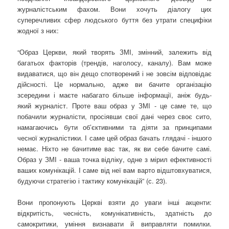
журналістським фахом. Вони хочуть діалогу цих
суперечливих сфер людського буття без утрати специфіки
жодної з них:
“Образ Церкви, який творять ЗМІ, змінний, залежить від
багатьох факторів (трендів, наголосу, каналу). Вам може
видаватися, що він дещо спотворений і не зовсім відповідає
дійсності. Це нормально, адже ви бачите організацію
зсередини і маєте набагато більше інформації, аніж будь-
який журналіст. Проте ваш образ у ЗМІ - це саме те, що
побачили журналісти, просіявши свої дані через своє сито,
намагаючись бути об’єктивними та діяти за принципами
чесної журналістики. І саме цей образ бачать глядачі - іншого
немає. Ніхто не бачитиме вас так, як ви себе бачите самі.
Образ у ЗМІ - ваша точка відліку, одне з мірил ефективності
ваших комунікацій. І саме від неї вам варто відштовхуватися,
будуючи стратегію і тактику комунікацій” (с. 23).
Вони пропонують Церкві взяти до уваги інші акценти:
відкритість, чесність, комунікативність, здатність до
самокритики, уміння визнавати й виправляти помилки.