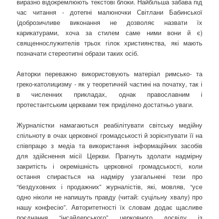
виразно відокремлюють текстові блоки. Найбільша забава під
час читання - дотепні малюночки Світлани Бабинської
(доброзичливе виконання не дозволяє назвати їх
карикатурами, хоча за стилем саме ними вони й є)
священнослужителів трьох гілок християнства, які мають
позначати стереотипні образи таких осіб.
Авторки переважно використовують матеріал римсько- та
греко-католицизму - як у теоретичній частині на початку, так і
в численних прикладах, однак православним і
протестантським церквами теж приділено достатньо уваги.
Журналістки намагаються реабілітувати світську медійну
спільноту в очах церковної громадськості й зорієнтувати її на
співпрацю з медіа та використання інформаційних засобів
для здійснення місії Церкви. Прагнуть здолати надмірну
закритість і окремішність церковної громадськості, коли
остання спирається на надміру узагальнені тези про
“бездуховних і продажних” журналістів, які, мовляв, “усе
одно ніколи не напишуть правду (читай: суцільну хвалу) про
нашу конфесію”. Авторитетності їх словам додає щасливе
поєднання “інсайдерського” церковного досвіду із