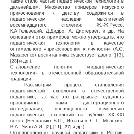
также стало частью педагогической технологии в
дальнейшем. Множество примеров искусного
прикосновения к детству содержится в
педагогическом наследии мыслителей
восемнадцатого столетия: Ж.-Ж.Руссо,
К.А.Гельвеций, Д.Дидро, А. Дистервег, и др. На
основании этих примеров можно утверждать, что
педагогическая технология в качестве
оптимального «прикосновения к личности» (А.С.
Макаренко) воспитанника существует давно ([13],
[23] и др.).
Становление понятия «педагогическая
технология» в отечественной образовательной
традиции
Рассмотрим процесс становления
педагогической технологии в отечественной
педагогике, так как это раскрывает сущность
проводимого нами диссертационного
исследования, посвященного изменению
педагогических технологий на рубеже
XX
-
XXI
веков (Беспалько В.П., Игнатьев С.Т., Мелехин
В.А., Уман А.И., [2], [11], [27] и др.).
Основоположник научной педагогики в России,