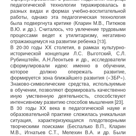
педагогической технологии тиражировалась в
разных видах и формах учебно-воспитательной
работы, однако эта педагогическая технология
была подвергнута критике (Кларин М.В., Питюков
В.Ю. и др.). Считалось, что увлечение трудовыми
процессами ведет к утилитаризму, негативно
отражающемуся на развитии ребенка [13].
В 20-30 годы
XX
столетия, в рамках культурно-
исторической концепции Л.С. Выготский, С.Л.
Рубинштейн, А.Н.Леонтьев и др., исследователи
сформулировали идею: именно в обучении,
которое должно опережать развитие,
формируется зона ближайшего развития («ЗБР»).
Знаково-символические средства, используемые
в обучении, позволяют формировать качественно
иную умственную деятельность, способствуют
интенсивному развитию способов мышления [23].
В 30 годы
XX
века в педагогической науке и
образовательной практике сложилась уникальная
ситуация, характеризующаяся плодотворными
творческими поисками (Беспалько В.П., Кларин
М.В., Игнатьев С.Т., Мелехин В.А. и др. Были