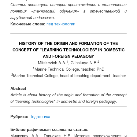
Статья посвящена истории происхождения и становления
понятия «технологий обучения» в отечественной и
зарубежной педагогике.
Ключевые слова:
пед технологии
HISTORY OF THE ORIGIN AND FORMATION OF THE
CONCEPT OF "LEARNING TECHNOLOGIES" IN DOMESTIC
AND FOREIGN PEDAGOGY
1
2
Mitskevich A.A.
, Glinskaya N.E.
1
Marine Technical College, teacher, PhD
2
Marine Technical College, head of teaching department, teacher
Abstract
Article is about history of the origin and formation of the concept
of "learning technologies" in domestic and foreign pedagogy.
Рубрика:
Педагогика
Библиографическая ссылка на статью:
Мицкевич А.А., Глинская Н.Е. История происхождения и