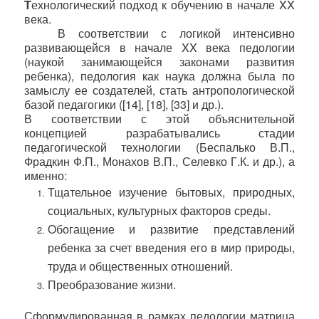
Т
ехнологический подход к обучению в начале
XX
века.
В соответствии с логикой интенсивно
развивающейся в начале
XX
века педологии
(наукой занимающейся законами развития
ребенка), педология как наука должна была по
замыслу ее создателей, стать антропологической
базой педагогики ([14], [18], [33] и др.).
В соответствии с этой объяснительной
концепцией разрабатывались стадии
педагогической технологии (Беспалько В.П.,
Фрадкин Ф.П., Монахов В.П., Селевко Г.К. и др.), а
именно:
Тщательное изучение бытовых, природных,
социальных, культурных факторов среды.
Обогащение и развитие представлений
ребенка за счет введения его в мир природы,
труда и общественных отношений.
Преобразование жизни.
Сформулированная в рамках педологии матрица