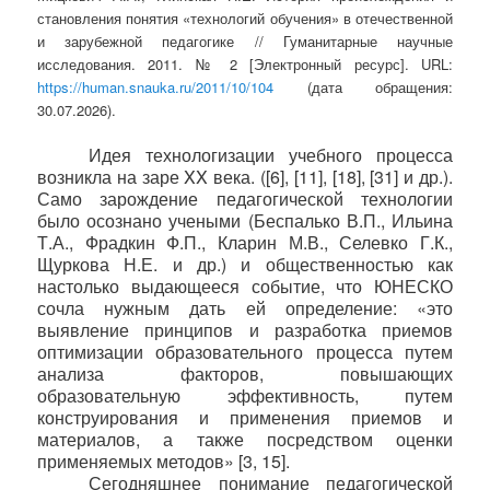
становления понятия «технологий обучения» в отечественной
и зарубежной педагогике // Гуманитарные научные
исследования. 2011. № 2 [Электронный ресурс]. URL:
https://human.snauka.ru/2011/10/104
(дата обращения:
30.07.2026).
Идея технологизации учебного процесса
возникла на заре
XX
века. ([6], [11], [18], [31] и др.).
Само зарождение педагогической технологии
было осознано учеными (Беспалько В.П., Ильина
Т.А., Фрадкин Ф.П., Кларин М.В., Селевко Г.К.,
Щуркова Н.Е. и др.) и общественностью как
настолько выдающееся событие, что ЮНЕСКО
сочла нужным дать ей определение: «это
выявление принципов и разработка приемов
оптимизации образовательного процесса путем
анализа факторов, повышающих
образовательную эффективность, путем
конструирования и применения приемов и
материалов, а также посредством оценки
применяемых методов» [3, 15].
Сегодняшнее понимание педагогической