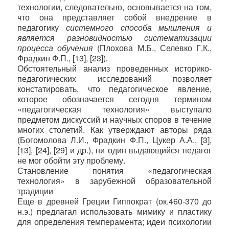
технологии, следовательно, основывается на том,
что она представляет собой внедрение в
педагогику
системного способа мышления и
является разновидностью систематизации
процесса обучения
(Плохова М.Б., Селевко Г.К.,
Фрадкин Ф.П., [13], [23])
.
Обстоятельный анализ проведенных историко-
педагогических исследований позволяет
констатировать, что педагогическое явление,
которое обозначается сегодня термином
«педагогическая технология» выступало
предметом дискуссий и научных споров в течение
многих столетий. Как утверждают авторы ряда
(Богомолова Л.И., Фрадкин Ф.П., Цукер А.А., [3],
[13], [24], [29] и др.), ни один выдающийся педагог
не мог обойти эту проблему.
Становление понятия «педагогическая
технология» в зарубежной образовательной
традиции
Еще в древней Греции Гиппократ (ок.460-370 до
н.э.) предлагал использовать мимику и пластику
для определения темперамента; идеи психологии