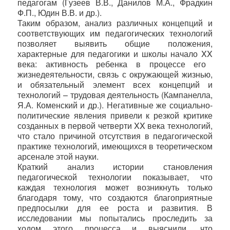
педагогам (Гузеев В.В., Данилов М.А., Фрадкин
Ф.П., Юдин В.В. и др.).
Таким образом, анализ различных концепций и
соответствующих им педагогических технологий
позволяет выявить общие положения,
характерные для педагогики и школы начало
XX
века: активность ребенка в процессе его
жизнедеятельности, связь с окружающей жизнью,
и обязательный элемент всех концепций и
технологий – трудовая деятельность (Кампанелла,
Я.А. Коменский и др.). Негативные же социально-
политические явления привели к резкой критике
созданных в первой четверти
XX
века технологий,
что стало причиной отсутствия в педагогической
практике технологий, имеющихся в теоретическом
арсенале этой науки.
Краткий анализ истории становления
педагогической технологии показывает, что
каждая технология может возникнуть только
благодаря тому, что создаются благоприятные
предпосылки для ее роста и развития. В
исследовании мы попытались проследить за
ходом этого процесса и выяснили, что