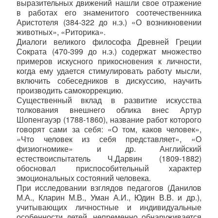
выразительных движений нашли свое отражение
в работах его знаменитого соотечественника
Аристотеля (384-322 до н.э.) «О возникновении
животных», «Риторика».
Диалоги великого философа Древней Греции
Сократа (470-399 до н.э.) содержат множество
примеров искусного прикосновения к личности,
когда ему удается стимулировать работу мысли,
включить собеседников в дискуссию, научить
производить самокоррекцию.
Существенный вклад в развитие искусства
толкования внешнего облика внес Артур
Шопенгауэр (1788-1860), название работ которого
говорят сами за себя: «О том, каков человек»,
«Что человек из себя представляет», «О
физиогномике» и др. Английский
естествоиспытатель Ч.Дарвин (1809-1882)
обосновал приспособительный характер
эмоциональных состояний человека.
При исследовании взглядов педагогов (Данилов
М.А., Кларин М.В., Уман А.И., Юдин В.В. и др.),
учитывающих личностные и индивидуальные
особенности детей, непременно обнаруживается