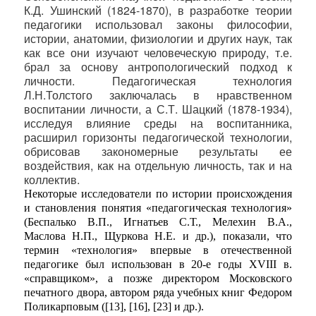
К.Д. Ушинский (1824-1870), в разработке теории
педагогики использовал законы философии,
истории, анатомии, физиологии и других наук, так
как все они изучают человеческую природу, т.е.
брал за основу антропологический подход к
личности. Педагогическая технология
Л.Н.Толстого заключалась в нравственном
воспитании личности, а С.Т. Шацкий (1878-1934),
исследуя влияние среды на воспитанника,
расширил горизонты педагогической технологии,
обрисовав закономерные результаты ее
воздействия, как на отдельную личность, так и на
коллектив.
Некоторые исследователи по истории происхождения
и становления понятия «педагогическая технология»
(Беспалько В.П., Игнатьев С.Т., Мелехин В.А.,
Маслова Н.П., Щуркова Н.Е. и др.), показали, что
термин «технология» впервые в отечественной
педагогике был использован в 20-е годы ХVIII в.
«справщиком», а позже директором Московского
печатного двора, автором ряда учебных книг Федором
Поликарповым ([13], [16], [23] и др.).