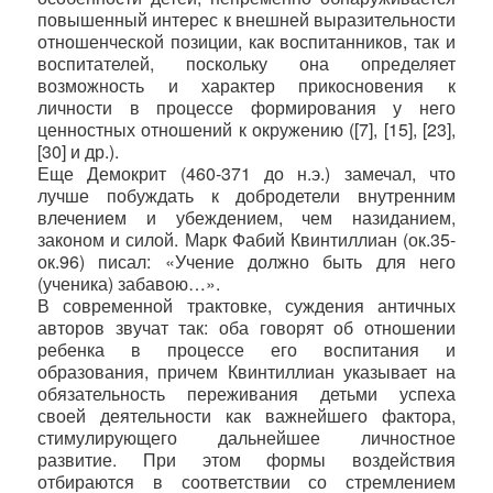
повышенный интерес к внешней выразительности
отношенческой позиции, как воспитанников, так и
воспитателей, поскольку она определяет
возможность и характер прикосновения к
личности в процессе формирования у него
ценностных отношений к окружению ([7], [15], [23],
[30] и др.).
Еще Демокрит (460-371 до н.э.) замечал, что
лучше побуждать к добродетели внутренним
влечением и убеждением, чем назиданием,
законом и силой. Марк Фабий Квинтиллиан (ок.35-
ок.96) писал: «Учение должно быть для него
(ученика) забавою…».
В современной трактовке, суждения античных
авторов звучат так: оба говорят об отношении
ребенка в процессе его воспитания и
образования, причем Квинтиллиан указывает на
обязательность переживания детьми успеха
своей деятельности как важнейшего фактора,
стимулирующего дальнейшее личностное
развитие. При этом формы воздействия
отбираются в соответствии со стремлением