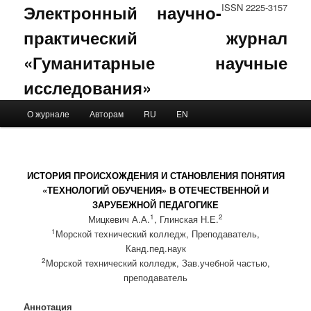
Электронный научно-
ISSN 2225-3157
практический журнал
«Гуманитарные научные
исследования»
Main menu
О журнале
Авторам
RU
EN
Skip to primary content
Skip to secondary content
ИСТОРИЯ ПРОИСХОЖДЕНИЯ И СТАНОВЛЕНИЯ ПОНЯТИЯ
«ТЕХНОЛОГИЙ ОБУЧЕНИЯ» В ОТЕЧЕСТВЕННОЙ И
ЗАРУБЕЖНОЙ ПЕДАГОГИКЕ
1
2
Мицкевич А.А.
, Глинская Н.Е.
1
Морской технический колледж, Преподаватель,
Канд.пед.наук
2
Морской технический колледж, Зав.учебной частью,
преподаватель
Аннотация