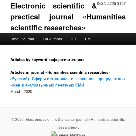
Electronic scientific &
ISSN 2225-3157
practical journal «Humanities
scientific researches»
Main menu
About journal
For Authors
RU
EN
Skip to primary content
Skip to secondary content
Articles by keyword «сфера-источник»
Articles in journal «Humanities scientific researches»
(Русский) Сферы-источники и значение прецедентных
имен в англоязычных печатных СМИ
March, 2020
© 2026. Electronic scientific & practical journal «Humanities scientific
researches».