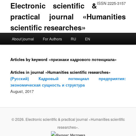
Electronic scientific &
ISSN 2225-3157
practical journal «Humanities
scientific researches»
Main menu
About journal
For Authors
RU
EN
Skip to primary content
Skip to secondary content
Articles by keyword «признаки кадрового потенциала»
Articles in journal «Humanities scientific researches»
(Русский) Кадровый потенциал предприятия:
экономическая сущность и структура
August, 2017
© 2026. Electronic scientific & practical journal «Humanities scientific
researches».